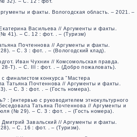
№ 32). – С. 12 : фот
.
 Аргументы и факты. Вологодская область. – 2021. –
.
Екатерина Васильева // Аргументы и факты.
 41). – С. 12 : фот. . – (Туризм)
атьяна Почтеннова // Аргументы и факты.
). – С. 3 : фот. . – (Вологодский клад).
одгот. Иван Чухнин // Комсомольская правда.
-Т). – С. III : фот. . – (Добро пожаловать).
ю с финалистом конкурса "Мастера
ла Татьяна Почтеннова // Аргументы и факты.
. – С. 3 : фот. . – (Гость номера).
ь? : [интервью с руководителем этнокультурного
 беседовала Татьяна Почтеннова // Аргументы и
ля (№ 29). – С. 3 : фот. . – (Гость номера).
/ Дмитрий Завальский // Аргументы и факты.
). – С. 16 : фот. . – (Туризм).