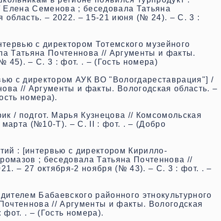
 / Елена Семенова ; беседовала Татьяна
область. – 2022. – 15-21 июня (№ 24). – С. 3 :
интервью с директором Тотемского музейного
ла Татьяна Почтеннова // Аргументы и факты.
45). – С. 3 : фот. . – (Гость номера)
вью с директором АУК ВО "Вологдареставрация"] /
ова // Аргументы и факты. Вологодская область. –
Гость номера).
к / подгот. Марья Кузнецова // Комсомольская
марта (№10-Т). – С. II : фот. . – (Добро
ий : [интервью с директором Кирилло-
ромазов ; беседовала Татьяна Почтеннова //
. – 27 октября-2 ноября (№ 43). – С. 3 : фот. . –
одителем Бабаевского районного этнокультурного
 Почтеннова // Аргументы и факты. Вологодская
 фот. . – (Гость номера).