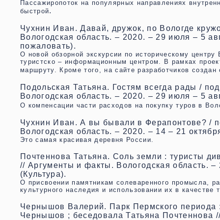
Пассажиропоток на популярных направлениях внутренн
.
быстрой
Чухнин Иван. Давай, дружок, по Вологде кружо
Вологодская область. – 2020. – 29 июля – 5 авгу
пожаловать).
О новой обзорной экскурсии по историческому центру
туристско – информационным центром. В рамках проект
маршруту. Кроме того, на сайте разработчиков созда
Подольская Татьяна. Гостям всегда рады / под
Вологодская область. – 2020. – 29 июля – 5 авгу
О компенсации части расходов на покупку туров в Во
Чухнин Иван. А вы бывали в Ферапонтове? / п
Вологодская область. – 2020. – 14 – 21 октября 
Это самая красивая деревня России.
Почтеннова Татьяна. Соль земли : туристы ди
// Аргументы и факты. Вологодская область. – 20
(Культура).
О присвоении памятникам солеваренного промысла, ра
культурного наследия и использовании их в качестве 
Чернышов Валерий. Парк Пермского периода : 
Чернышов ; беседовала Татьяна Почтеннова //