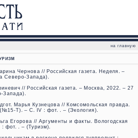
на главную
УРИЗМ
ина Чернова // Российская газета. Неделя. –
ка Северо-Запада).
иневич // Российская газета. – Москва, 2022. – 27
о-Запада).
одгот. Марья Кузнецова // Комсомольская правда.
№15-Т). – С. IV : фот. . – (Экология).
ьга Егорова // Аргументы и факты. Вологодская
: фот. . – (Туризм).
кольникам в регионе появился турпродукт :