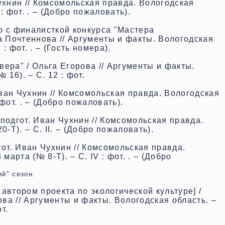
ухнин // Комсомольская правда. Вологодская
 : фот. . – (Добро пожаловать).
ю с финалисткой конкурса "Мастера
а Почтеннова // Аргументы и факты. Вологодская
 : фот. . – (Гость номера)
.
ера" / Ольга Егорова // Аргументы и факты.
 16). – С. 12 : фот.
 Иван Чухнин // Комсомольская правда. Вологодская
 фот. . – (Добро пожаловать).
подгот. Иван Чухнин // Комсомольская правда.
-Т). – С. II. – (Добро пожаловать)
.
гот. Иван Чухнин // Комсомольская правда.
марта (№ 8-Т). – С. IV : фот. . – (Добро
й" сезон.
автором проекта по экологической культуре] /
ва // Аргументы и факты. Вологодская область. –
т.