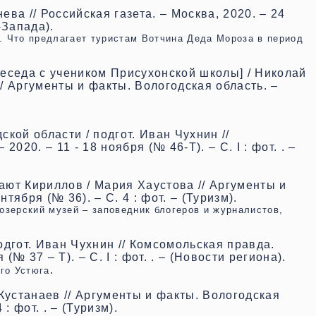
ва // Российская газета. – Москва, 2020. – 24
-Запада).
. Что предлагает туристам Вотчина Деда Мороза в период
еседа с учеником Присухонской школы] / Николай
/ Аргументы и факты. Вологодская область. –
кой области / подгот. Иван Чухнин //
020. – 11 - 18 ноября (№ 46-Т). – С. I : фот. . –
ют Кириллов / Мария Хаустова // Аргументы и
тября (№ 36). – С. 4 : фот. – (Туризм).
зерский музей – заповедник блогеров и журналистов,
одгот. Иван Чухнин // Комсомольская правда.
(№ 37 – Т). – С. I : фот. . – (Новости региона).
.
го Устюга
Кустанаев // Аргументы и факты. Вологодская
 : фот. . – (Туризм).