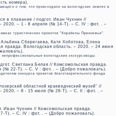
Гость номера).
ающего о том, что происходило на вологодских землях в
я в плавание / подгот. Иван Чухнин //
020. – 1 - 8 апреля (№ 14-Т). – С. IV : фот. . –
амках туристических проектов "Корабелы Прионежья".
 Альбина Сберегаева, Катя Хоботова, Елена
ая правда. Вологодская область. – 2020. – 24 июня
пожаловать).
и непрофессиональные вологодские экскурсоводы.
дгот. Светлана Белая // Комсомольская правда.
 (№ 22-Т). – С. V : фот. . – (Добро пожаловать).
едителем конкурса проектов благотворительного фонда
лозерский областной краеведческий музей" //
20. – 8 - 15 июля (№ 28-Т). – С. II : фот. . –
. Иван Чухнин // Комсомольская правда.
-Т). – С. IV : фот. . – (Добро пожаловать).