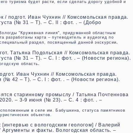
его туризма будет расти, если сделать дорогу удобной и
к / подгот. Иван Чухнин // Комсомольская правда.
ста (№ 31 – Т). – С. II : фот. . – (Добро
 Вологды "Кружевная линия", придуманной областным
а разработаны карта – путеводитель и аудиогид по
.
н специальный раздел, посвященный данной экскурсии
гот. Татьяна Подольская // Комсомольская правда.
ста (№ 31 – Т). – С. I : фот. . – (Новости региона).
.
логодскую область
одгот. Иван Чухнин // Комсомольская правда.
(№ 42 – Т). – С. I : фот. . – (Новости региона).
вятся старинному промыслу / Татьяна Почтеннова
20. – 3-9 июня (№ 23). – С. 4 : фот. . –
сположенным в селе им. Бабушкина, статуса памятников
туристических объектов.
[интервью с вологодским геологом] / Валерий
 Аргументы и факты. Вологодская область. –