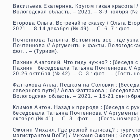
Васильева Екатерина. Кругом такая красота! /
Вологодская область. – 2021. – 3-9 ноября (№ 44
Егорова Ольга. Встречайте сказку / Ольга Его
2021. – 8-14 декабря (№ 49). – С. 6–7 : фот. . 
Почтеннова Татьяна. Вспомнить все : где узна
Почтеннова // Аргументы и факты. Вологодская 
фот. . – (Туризм).
Пахнин Анатолий. Что гиду нужно? : [беседа с
Пахнин ; беседовала Татьяна Почтеннова // Ар
20-26 октября (№ 42). – С. 3 : фот. . – (Гость н
Фаттахова Алла. Пешком на Соловки : [беседа
северного пути] / Алла Фаттахова ; беседовал
Вологодская область. – 2021. – 15-21 сентября 
Климов Антон. Назад к природе : [беседа с ру
беседовала Татьяна Почтеннова // Аргументы и
октября (№ 41). – С. 3 : фот. . – (Гость номера)
Ожогин Михаил. Где резной палисад? : турист
магистрантом ВоГУ] / Михаил Ожогин ; беседо