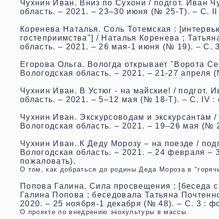
Чухнин Иван. Вниз по Сухони / подгот. Иван Ч
область. – 2021. – 23–30 июня (№ 25-Т). – С. II
Коренева Наталья. Соль Тотемская : [интервь
гостеприимства"] / Наталья Коренева ; Татьян
область. – 2021. – 26 мая-1 июня (№ 19). – С. 3
Егорова Ольга. Вологда открывает "Ворота Сев
Вологодская область. – 2021. – 21-27 апреля (№
Чухнин Иван. В Устюг - на майские! / подгот.
область. – 2021. – 5–12 мая (№ 18-Т). – С. IV :
Чухнин Иван. Экскурсоводам и экскурсантам / 
Вологодская область. – 2021. – 19–26 мая (№ 20
Чухнин Иван. К Деду Морозу – на поезде / под
Вологодская область. – 2021. – 24 февраля – 3 
пожаловать).
О том, как добраться до родины Деда Мороза в "горячи
Попова Галина. Сила просвещения : [беседа с 
Галина Попова ; беседовала Татьяна Почтенно
2020. – 25 ноября-1 декабря (№ 48). – С. 3 : фо
О проекте по внедрению экокультуры в массы.