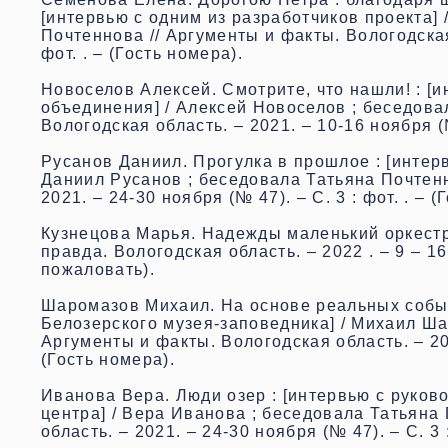
[интервью с одним из разработчиков проекта]
Почтеннова // Аргументы и факты. Вологодская 
фот. . – (Гость номера).
Новоселов Алексей. Смотрите, что нашли! : [
объединения] / Алексей Новоселов ; беседова
Вологодская область. – 2021. – 10-16 ноября (№ 
Русанов Даниил. Прогулка в прошлое : [интер
Даниил Русанов ; беседовала Татьяна Почтенн
2021. – 24-30 ноября (№ 47). – С. 3 : фот. . – (
Кузнецова Марья. Надежды маленький оркестри
правда. Вологодская область. – 2022 . – 9 – 16 
пожаловать).
Шаромазов Михаил. На основе реальных событ
Белозерского музея-заповедника] / Михаил Ша
Аргументы и факты. Вологодская область. – 2021
(Гость номера).
Иванова Вера. Люди озер : [интервью с руков
центра] / Вера Иванова ; беседовала Татьяна
область. – 2021. – 24-30 ноября (№ 47). – С. 3 :