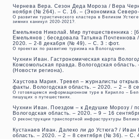
Чернева Вера. Сезон Деда Мороза / Вера Черне
ноября (№ 264). – С. 16. – (Экономика Северо
О развитии туристического кластера в Великом Устюге
зимних каникул 2020-2021?.
Емельянов Николай. Мир путешественника : [б
Емельянов ; беседовала Татьяна Почтеннова /
2020. – 2-8 декабря (№ 49). – С. 3 : фот.
О проектах по развитию туризма на Вологодчине.
Чухнин Иван. Гастрономическая карта Вологодс
Комсомольская правда. Вологодская область. – 2
(Новости региона).
Хаустова Мария. Тревел – журналисты открыва
факты. Вологодская область. – 2020. – 2 – 8 сен
О готовящемся информационном туре в Кирилло – Бело
пишущих о путешествиях.
Чухнин Иван. Поездом – к Дедушке Морозу / п
Вологодская область. – 2020. – 9 – 16 сентября 
О реконструкции транспортной инфраструктуры Велико
Кустанаев Иван. Далеко ли до Устюга? / Иван 
область. – 2020. – 2 – 8 сентября (№ 36). – С. 4