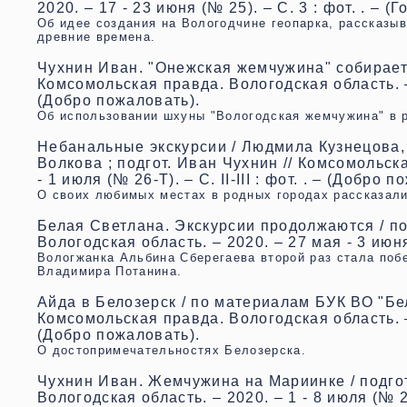
2020. – 17 - 23 июня (№ 25). – С. 3 : фот. . – (
Об идее создания на Вологодчине геопарка, рассказыв
древние времена.
Чухнин Иван. "Онежская жемчужина" собираетс
Комсомольская правда. Вологодская область. – 2
(Добро пожаловать).
Об использовании шхуны "Вологодская жемчужина" в р
Небанальные экскурсии / Людмила Кузнецова,
Волкова ; подгот. Иван Чухнин // Комсомольск
- 1 июля (№ 26-Т). – С. II-III : фот. . – (Добро 
О своих любимых местах в родных городах рассказал
Белая Светлана. Экскурсии продолжаются / по
Вологодская область. – 2020. – 27 мая - 3 июня
Вологжанка Альбина Сберегаева второй раз стала поб
Владимира Потанина.
Айда в Белозерск / по материалам БУК ВО "Бе
Комсомольская правда. Вологодская область. – 20
(Добро пожаловать).
О достопримечательностях Белозерска.
Чухнин Иван. Жемчужина на Мариинке / подгот
Вологодская область. – 2020. – 1 - 8 июля (№ 27