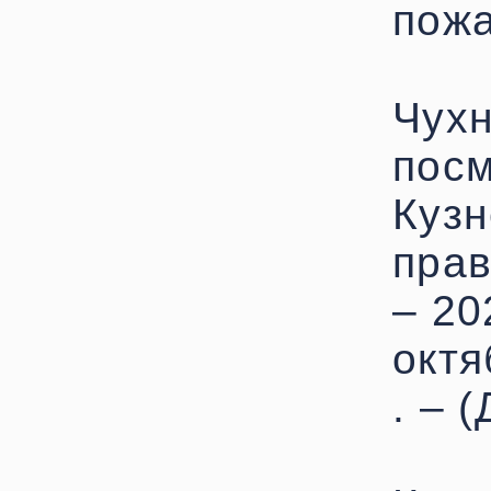
пожа
Чухн
посм
Кузн
прав
– 20
октя
. – 