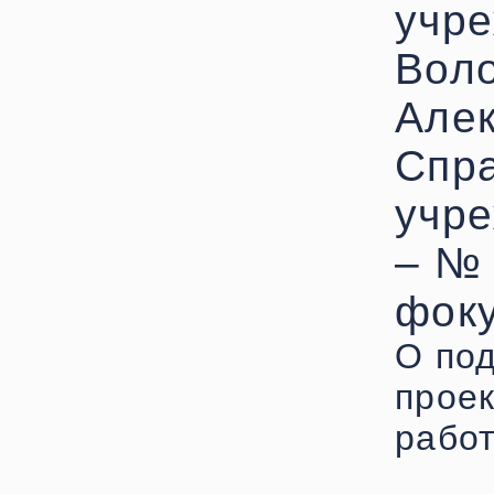
учре
Воло
Алек
Спра
учре
– № 
фоку
О под
проек
работ