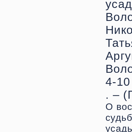
усад
Воло
Нико
Тать
Аргу
Воло
4-10
. – 
О во
судь
усад