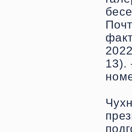
бесе
Почт
факт
2022
13). 
номе
Чухн
през
подг