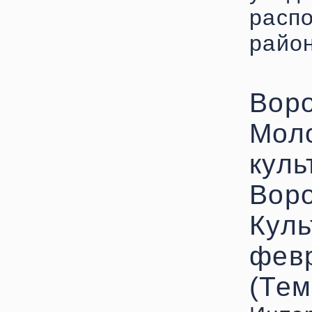
расп
райо
Воро
Мол
куль
Воро
Куль
февр
(Тем