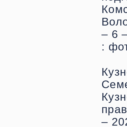
Комс
Воло
– 6 
: фо
Кузн
Семе
Куз
прав
– 20