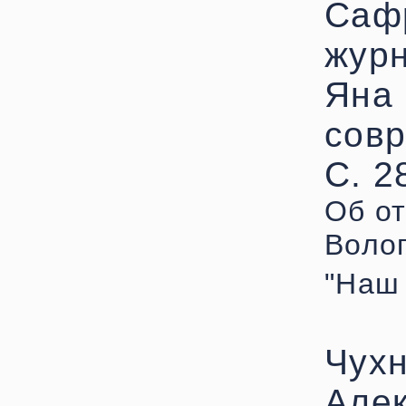
Саф
журн
Яна 
совр
С. 2
Об от
Воло
"Наш
Чухн
Алек