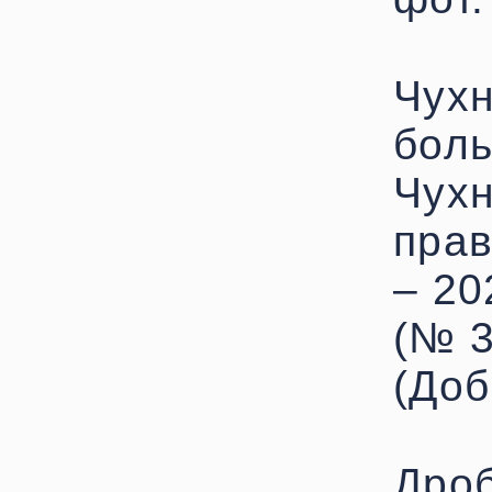
Чухн
боль
Чухн
прав
– 20
(№ 30
(Доб
Дро