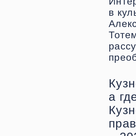
Инте
в кул
Алек
Тотем
рассу
преоб
Кузн
а гд
Кузн
прав