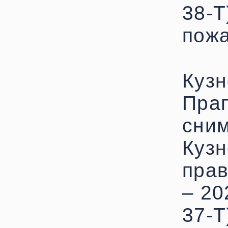
38-Т)
пожа
Кузн
Прап
сним
Кузн
прав
– 20
37-Т)