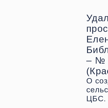
Удал
прос
Елен
Библ
– № 
(Кра
О соз
сель
ЦБС.