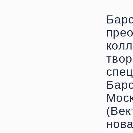
Барс
прео
колл
твор
спец
Барс
Моск
(Век
нова