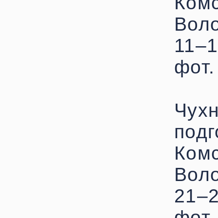
Комс
Воло
11–1
фот.
Чухн
подг
Комс
Воло
21–2
фот.