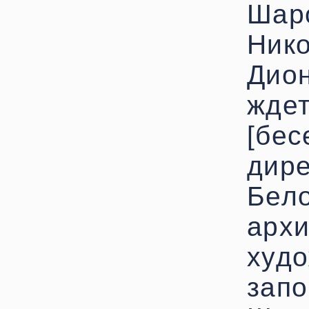
Шар
Нико
Дион
ждет
[бес
дире
Бело
архи
худо
запо