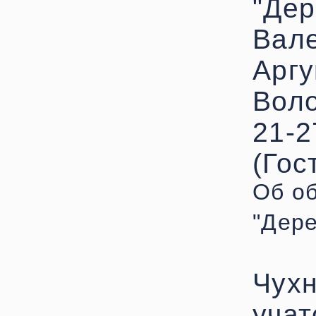
"Дер
Вале
Аргу
Воло
21-2
(Гос
Об о
"Дере
Чухн
учат