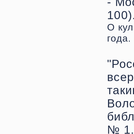
- Мо
100)
О кул
года.
"Рос
всер
таки
Воло
библ
№ 1.