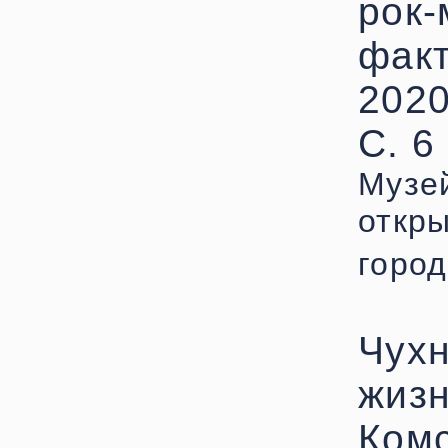
рок-
факт
2020
С. 6 
Музе
откры
горо
Чухн
жизн
Комс