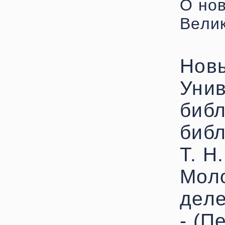
О но
Велик
Новы
Унив
библ
библ
Т. Н
Мол
деле
- (П