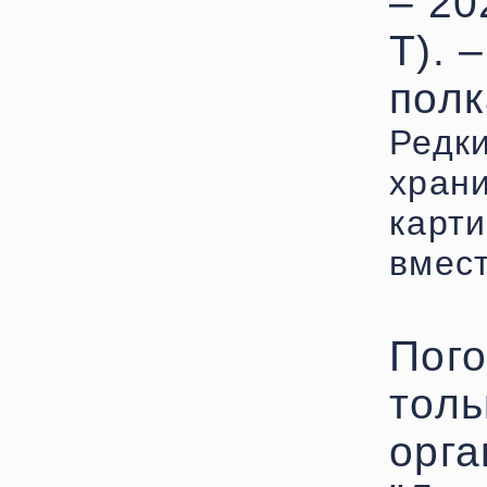
– 20
Т). –
полк
Редк
храни
карт
вмест
Пого
толь
орга