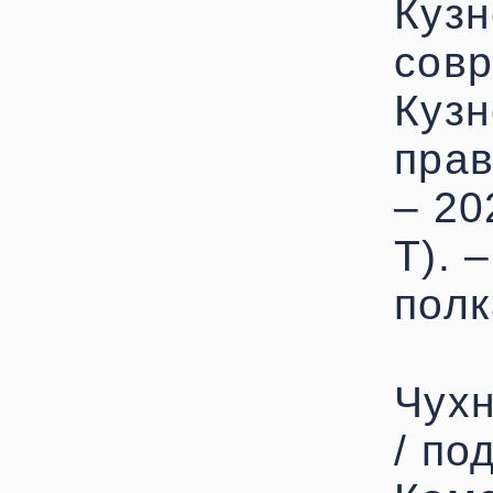
Кузн
совр
Кузн
прав
– 20
Т). 
полк
Чухн
/ по