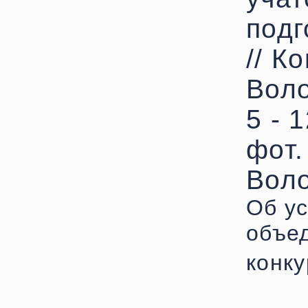
подг
// К
Воло
5 - 
фот.
Воло
Об ус
объе
конку