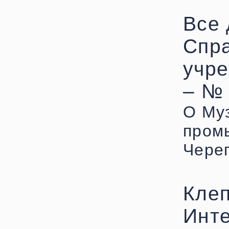
Все 
Спра
учре
– № 
О Му
пром
Чере
Клеп
Инте