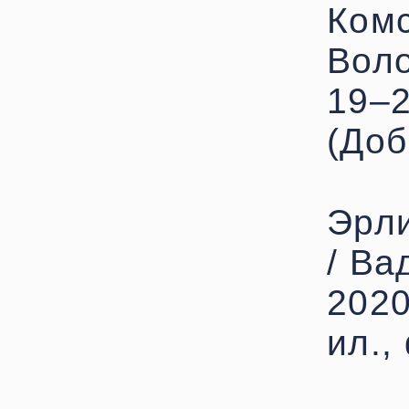
Комс
Воло
19–2
(Доб
Эрл
/ Ва
2020
ил.,