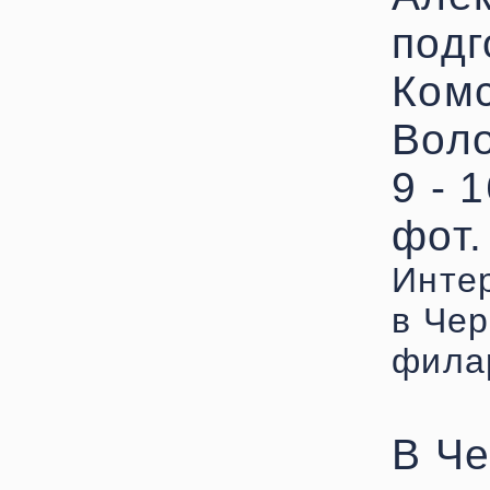
подг
Комс
Воло
9 - 
фот.
Инте
в Чер
фила
В Че