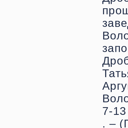
прош
зав
Воло
запо
Дро
Тать
Аргу
Воло
7-13
. – 