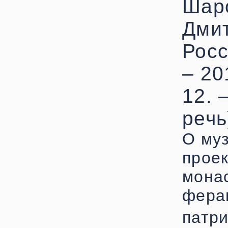
Шар
Дми
Росс
– 20
12. 
речь
О муз
проек
мона
фера
патр