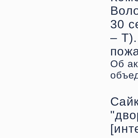
Воло
30 с
– Т).
пожа
Об ак
объед
Сайк
"дво
[инт