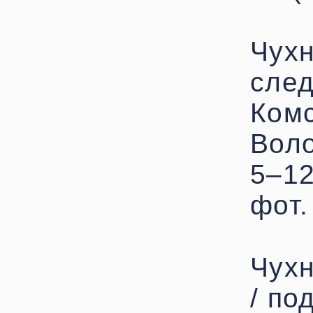
Чухн
след
Комс
Воло
5–12
фот.
Чухн
/ по