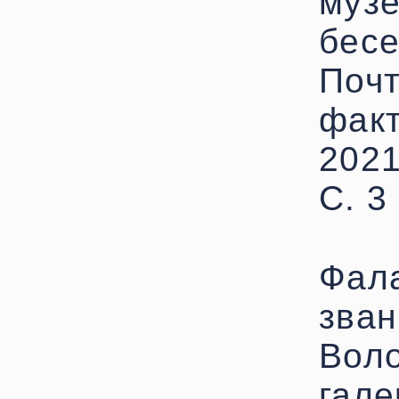
музе
бесе
Почт
факт
2021
С. 3
Фала
зван
Воло
гале