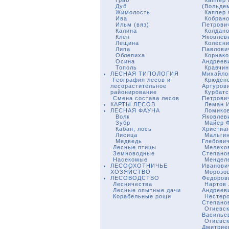
Граб
Каппер
Дуб
(Вольде
Жимолость
Каппер 
Ива
Кобрано
Ильм (вяз)
Петрови
Калина
Колдано
Клен
Яковлев
Лещина
Колесни
Липа
Павлови
Облепиха
Корнако
Осина
Андреев
Тополь
Кравчин
ЛЕСНАЯ ТИПОЛОГИЯ
Михайло
География лесов и
Крюден
лесорастительное
Артуров
районирование
Курбатс
Смена состава лесов
Петрови
КАРТЫ ЛЕСОВ
Леман И
ЛЕСНАЯ ФАУНА
Ломико
Волк
Яковлев
Зубр
Майер 
Кабан, лось
Христиа
Лисица
Мальги
Медведь
Глебови
Лесные птицы
Мелехо
Земноводные
Степано
Насекомые
Мендел
ЛЕСООХОТНИЧЬЕ
Иванови
ХОЗЯЙСТВО
Морозов
ЛЕСОВОДСТВО
Федоров
Лесничества
Нартов
Лесные опытные дачи
Андреев
Корабельные рощи
Нестер
Степано
Огиевск
Василье
Огиевск
Дмитрие