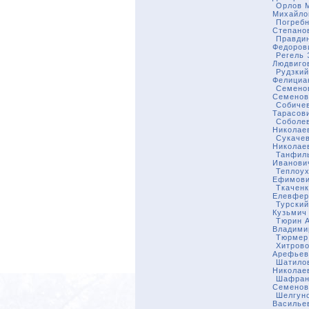
Орлов 
Михайло
Погребн
Степано
Правди
Федоров
Регель 
Людвиго
Рудзкий
Фелициа
Семено
Семенов
Собиче
Тарасов
Соболе
Николае
Сукаче
Николае
Танфил
Иванови
Теплоух
Ефимов
Ткачен
Елевфер
Турски
Кузьмич
Тюрин 
Владими
Тюрмер
Хитрово
Арефьев
Шатило
Николае
Шафран
Семенов
Шелгун
Василье