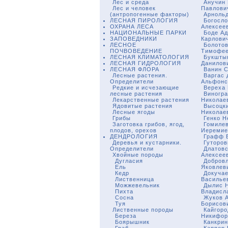
Лес и среда
Анучин
Лес и человек
Павлови
(антропогенные факторы)
Арнольд
ЛЕСНАЯ ПИРОЛОГИЯ
Богосло
ОХРАНА ЛЕСА
Алексее
НАЦИОНАЛЬНЫЕ ПАРКИ
Боде А
ЗАПОВЕДНИКИ
Карлови
ЛЕСНОЕ
Болотов
ПОЧВОВЕДЕНИЕ
Тимофее
ЛЕСНАЯ КЛИМАТОЛОГИЯ
Букшты
ЛЕСНАЯ ГИДРОЛОГИЯ
Данилов
ЛЕСНАЯ ФЛОРА
Ванин 
Лесные растения.
Варгас 
Определители
Альфонс
Редкие и исчезающие
Вереха 
лесные растения
Виногр
Лекарственные растения
Николае
Ядовитые растения
Высоцки
Лесные ягоды
Николае
Грибы
Генко Н
Заготовка грибов, ягод,
Гомиле
плодов, орехов
Иеремие
ДЕНДРОЛОГИЯ
Графф В
Деревья и кустарники.
Гуторов
Определители
Длатовс
Хвойные породы
Алексее
Дугласия
Добров
Ель
Яковлев
Кедр
Докучае
Лиственница
Василье
Можжевельник
Дылис 
Пихта
Владисл
Сосна
Жуков 
Туя
Борисов
Лиственные породы
Кайгоро
Береза
Никифор
Боярышник
Канкрин