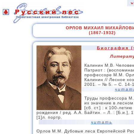
w
ОРЛОВ МИХАИЛ МИХАЙЛОВ
(1867-1932)
Биография (
Литерат
Калинин М.В. Человек
Патриот : (воспомина
профессоре М.М. Орло
Калинин // Лесное хоз
2001. – № 5. – С. 14-
читат
Труды профессора М.
их значение в лесном
[сб. ст.] : к 100-летию
рождения / ред. А.А. Байтин. – Л. : [Б.и.], 1
[1]л. портр.
читать
Орлов М.М. Дубовые леса Европейской Рос