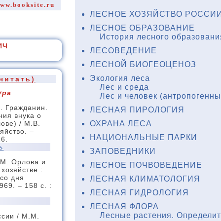
ww.booksite.ru
ЛЕСНОЕ ХОЗЯЙСТВО РОССИИ
ЛЕСНОЕ ОБРАЗОВАНИЕ
История лесного образовани
ИЧ
ЛЕСОВЕДЕНИЕ
ЛЕСНОЙ БИОГЕОЦЕНОЗ
Экология леса
читать)
Лес и среда
ура
Лес и человек (антропогенн
. Гражданин.
ЛЕСНАЯ ПИРОЛОГИЯ
ния внука о
ОХРАНА ЛЕСА
ве) / М.В.
яйство. –
НАЦИОНАЛЬНЫЕ ПАРКИ
16.
ь
ЗАПОВЕДНИКИ
М. Орлова и
ЛЕСНОЕ ПОЧВОВЕДЕНИЕ
 хозяйстве :
 со дня
ЛЕСНАЯ КЛИМАТОЛОГИЯ
969. – 158 с. :
ЛЕСНАЯ ГИДРОЛОГИЯ
ЛЕСНАЯ ФЛОРА
Лесные растения. Определи
сии / М.М.