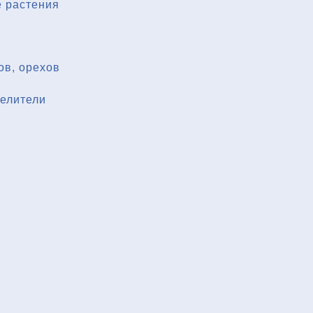
 растения
ов, орехов
делители