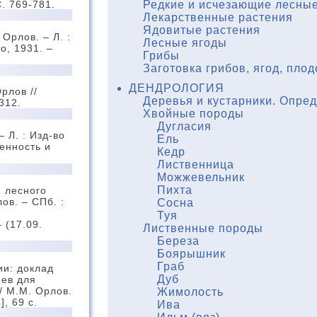
С. 769-781.
Редкие и исчезающие лесные
Лекарственные растения
Ядовитые растения
Орлов. – Л. :
Лесные ягоды
о, 1931. –
Грибы
Заготовка грибов, ягод, плод
ДЕНДРОЛОГИЯ
рлов //
Деревья и кустарники. Опре
312.
Хвойные породы
Дугласия
 Л. : Изд-во
Ель
енность и
Кедр
Лиственница
Можжевельник
Пихта
 лесного
ов. – СПб. :
Сосна
Туя
– (17.09.
Лиственные породы
Береза
Боярышник
Граб
ии: доклад
Дуб
яев для
/ М.М. Орлов.
Жимолость
], 69 с.
Ива