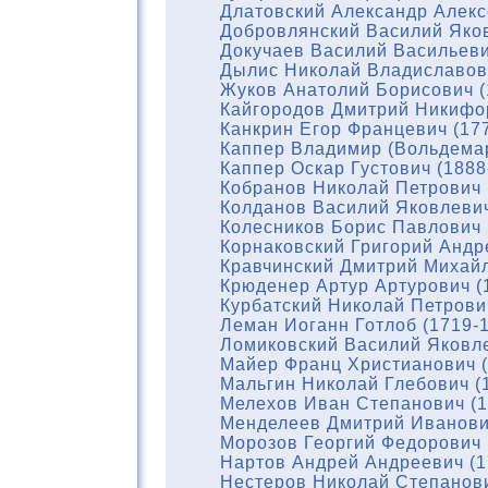
Длатовский Александр Алекс
Добровлянский Василий Яков
Докучаев Василий Васильеви
Дылис Николай Владиславови
Жуков Анатолий Борисович (
Кайгородов Дмитрий Никифор
Канкрин Егор Францевич (17
Каппер Владимир (Вольдемар
Каппер Оскар Густович (1888
Кобранов Николай Петрович 
Колданов Василий Яковлевич
Колесников Борис Павлович 
Корнаковский Григорий Андр
Кравчинский Дмитрий Михайл
Крюденер Артур Артурович (
Курбатский Николай Петрови
Леман Иоганн Готлоб (1719-
Ломиковский Василий Яковле
Майер Франц Христианович (
Мальгин Николай Глебович (
Мелехов Иван Степанович (1
Менделеев Дмитрий Иванови
Морозов Георгий Федорович 
Нартов Андрей Андреевич (1
Нестеров Николай Степанови