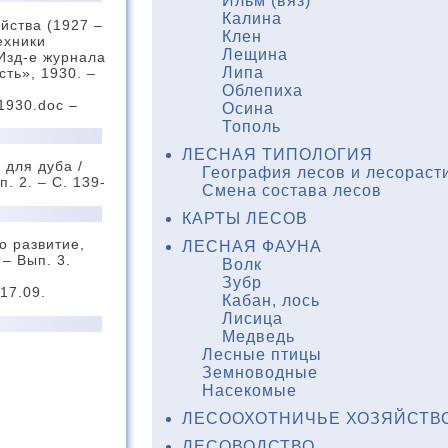
Ильм (вяз)
Калина
йства (1927 –
Клен
ехники
Лещина
 Изд-е журнала
Липа
ть», 1930. –
Облепиха
_1930.doc –
Осина
Тополь
ЛЕСНАЯ ТИПОЛОГИЯ
 для дуба /
География лесов и лесораст
. 2. – С. 139-
Смена состава лесов
КАРТЫ ЛЕСОВ
о развитие,
ЛЕСНАЯ ФАУНА
 – Вып. 3.
Волк
Зубр
(17.09.
Кабан, лось
Лисица
Медведь
Лесные птицы
Земноводные
Насекомые
ЛЕСООХОТНИЧЬЕ ХОЗЯЙСТВ
ЛЕСОВОДСТВО