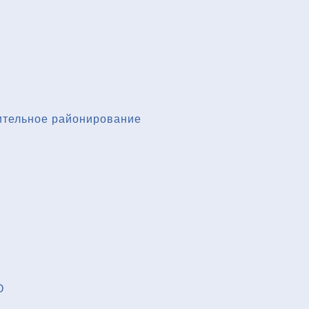
ительное районирование
О