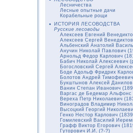
Лесничества
Лесные опытные дачи
Корабельные рощи
ИСТОРИЯ ЛЕСОВОДСТВА
Русские лесоводы
Алексеев Евгений Венедикто
Алексеев Сергей Венедиктов
Альбенский Анатолий Василь
Анучин Николай Павлович (1
Арнольд Федор Карлович (18
Бабич Николай Алексеевич (р
Богословский Сергей Алексе
Боде Адольф Фридрих Карлов
Болотов Андрей Тимофеевич 
Букштынов Алексей Данилови
Ванин Степан Иванович (189
Варгас де Бедемар Альфонс 
Вереха Петр Николаевич (18
Виноградов Владимир Никола
Высоцкий Георгий Николаеви
Генко Нестор Карлович (1839
Гомилевский Василий Иереми
Графф Виктор Егорович (181
Гуторович И.И. (?-?)