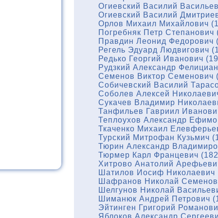
Огиевский Василий Васильев
Огиевский Василий Дмитриев
Орлов Михаил Михайлович (1
Погребняк Петр Степанович 
Правдин Леонид Федорович (
Регель Эдуард Людвигович (
Редько Георгий Иванович (1
Рудзкий Александр Фелициан
Семенов Виктор Семенович (
Собичевский Василий Тарасо
Соболев Алексей Николаевич
Сукачев Владимир Николаеви
Танфильев Гавриил Иванович
Теплоухов Александр Ефимов
Ткаченко Михаил Елевферьев
Турский Митрофан Кузьмич (
Тюрин Александр Владимиров
Тюрмер Карл Францевич (182
Хитрово Анатолий Арефьевич
Шатилов Иосиф Николаевич 
Шафранов Николай Семенови
Шелгунов Николай Васильеви
Шиманюк Андрей Петрович (
Эйтинген Григорий Романови
Яблоков Александр Сергееви