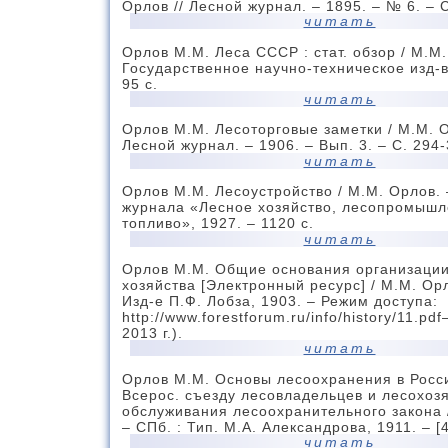
Орлов // Лесной журнал. – 1895. – № 6. – 
читать
Орлов М.М. Леса СССР : стат. обзор / М.М. 
Государственное научно-техническое изд-в
95 с.
читать
Орлов М.М. Лесоторговые заметки / М.М. О
Лесной журнал. – 1906. – Вып. 3. – С. 294-
читать
Орлов М.М. Лесоустройство / М.М. Орлов. –
журнала «Лесное хозяйство, лесопромышл
топливо», 1927. – 1120 с.
читать
Орлов М.М. Общие основания организации
хозяйства [Электронный ресурс] / М.М. Орл
Изд-е П.Ф. Лобза, 1903. – Режим доступа:
http://www.forestforum.ru/info/history/11.pdf
2013 г.).
читать
Орлов М.М. Основы лесоохранения в Росс
Всерос. съезду лесовладельцев и лесохоз
обслуживания лесоохранительного закона 
– СПб. : Тип. М.А. Александрова, 1911. – [4
читать