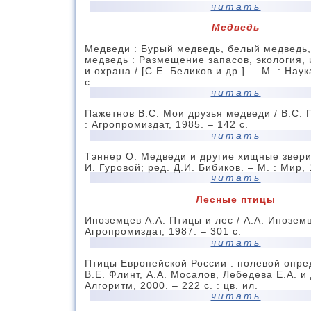
читать
Медведь
Медведи : Бурый медведь, белый медведь,
медведь : Размещение запасов, экология,
и охрана / [С.Е. Беликов и др.]. – М. : Наук
с.
читать
Пажетнов В.С. Мои друзья медведи / В.С. 
: Агропромиздат, 1985. – 142 с.
читать
Тэннер О. Медведи и другие хищные звери 
И. Гуровой; ред. Д.И. Бибиков. – М. : Мир, 
читать
Лесные птицы
Иноземцев А.А. Птицы и лес / А.А. Иноземц
Агропромиздат, 1987. – 301 с.
читать
Птицы Европейской России : полевой опре
В.Е. Флинт, А.А. Мосалов, Лебедева Е.А. и 
Алгоритм, 2000. – 222 с. : цв. ил.
читать