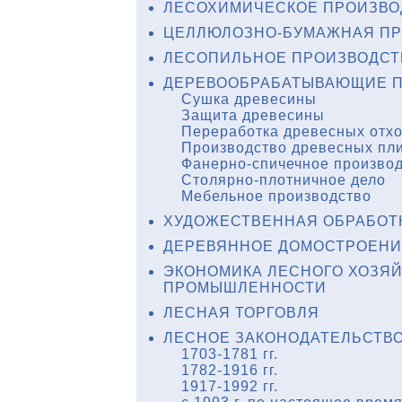
ЛЕСОХИМИЧЕСКОЕ ПРОИЗВО
комых-
ирской) / А.С.
ЦЕЛЛЮЛОЗНО-БУМАЖНАЯ П
ск : Наука,
ЛЕСОПИЛЬНОЕ ПРОИЗВОДСТ
ДЕРЕВООБРАБАТЫВАЮЩИЕ П
 энтомофаги :
Сушка древесины
Наука, 1979. –
Защита древесины
Переработка древесных отх
Производство древесных пл
Фанерно-спичечное произво
,
Столярно-плотничное дело
ьных стран /
Мебельное производство
183 с.
ХУДОЖЕСТВЕННАЯ ОБРАБОТ
омых в
ДЕРЕВЯННОЕ ДОМОСТРОЕНИ
т М-ва Гос.
 1893. – 10
ЭКОНОМИКА ЛЕСНОГО ХОЗЯ
ПРОМЫШЛЕННОСТИ
ЛЕСНАЯ ТОРГОВЛЯ
жков; АН СССР.
ие, 1981. –
ЛЕСНОЕ ЗАКОНОДАТЕЛЬСТВ
1703-1781 гг.
1782-1916 гг.
1917-1992 гг.