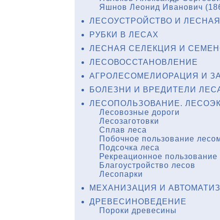
Яшнов Леонид Иванович (18
ЛЕСОУСТРОЙСТВО И ЛЕСНАЯ
coleoptera,
РУБКИ В ЛЕСАХ
и Вологодской
. ред. Н. Л.
ЛЕСНАЯ СЕЛЕКЦИЯ И СЕМЕ
 [1] л. цв. ил.
ЛЕСОВОССТАНОВЛЕНИЕ
АГРОЛЕСОМЕЛИОРАЦИЯ И З
едкол.: А.И.
БОЛЕЗНИ И ВРЕДИТЕЛИ ЛЕС
ЛЕСОПОЛЬЗОВАНИЕ. ЛЕСОЭ
Лесовозные дороги
 / А.И.
Лесозаготовки
 : Высшая
Сплав леса
Побочное пользование лесо
Подсочка леса
ревесины /
Рекреационное пользование
сть, 1981. –
Благоустройство лесов
Лесопарки
МЕХАНИЗАЦИЯ И АВТОМАТИЗ
дений г.
ивошеина, Б.Р.
ДРЕВЕСИНОВЕДЕНИЕ
Пороки древесины