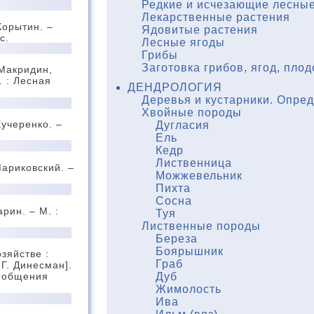
Редкие и исчезающие лесные
Лекарственные растения
Корытин. –
Ядовитые растения
с.
Лесные ягоды
Грибы
Заготовка грибов, ягод, плод
 Макридин,
. : Лесная
ДЕНДРОЛОГИЯ
Деревья и кустарники. Опре
Хвойные породы
Кучеренко. –
Дугласия
Ель
Кедр
Лиственница
Мариковский. –
Можжевельник
.
Пихта
Сосна
рин. – М. :
Туя
Лиственные породы
Береза
Боярышник
зяйстве :
Граб
Л.Г. Динесман].
Дуб
Сообщения
Жимолость
Ива