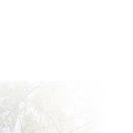
промышленность, 1984. – 72 с.
читать
Белова Ю. Н. Фауна и население жужелиц (
carabidae) лесных экосистем на территори
области : монография / Ю. Н. Белова; [науч
Болотова]. – Вологда : ВоГУ, 2014. – 123 с.,
: карты.
читать
Вопросы лесной энтомологии : [сб. ст. ] / р
Воронцов и др. – М. : Б. и., 1969. – 226 с.
читать
Воронцов А.И. Лесная энтомология : [учеб.]
Воронцов. – 4-е изд., перераб. и доп. – М.
школа, 1982. – 384 с.
читать
Воронцов А.И. Насекомые – разрушители д
А.И. Воронцов. – М. : Лесная промышленно
176 с.
читать
Дендробионтные насекомые зеленых насаж
Москвы : [сб. ст.] / РАН; [отв. ред. Н.П. Кр
Стриганова]. – М. : Наука, 1992. – 115 с.
читать