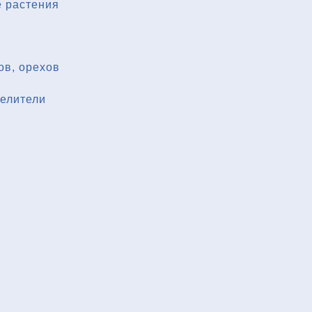
 растения
ов, орехов
делители