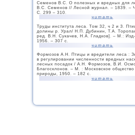
Семенов В.С. О полезных и вредных для ле
В.С. Семенов // Лесной журнал. – 1839. – Ч.
С. 299 – 310.
читать
Труды института леса. Том 32, ч 2 и 3. Пт
долины р. Урал/ Н.П. Дубинин, Т.А. Торопан
ред. В.Н. Сукачев, Н.А. Гладков]. – М.: Из
1956. – 307 c.
читать
Формозов А.Н. Птицы и вредители леса : 
в регулировании численности вредных нас
лесных посадок / А.Н. Формозов, В.И. Осмо
Благосклонов. – М. : Московское обществ
природы, 1950. – 182 с.
читать
Земноводные
Сосновский И.П. Амфибии и рептилии леса
Сосновский. – М. : Лесная промышленность
144 с.
читать
Насекомые
Аверкиев И.С. Атлас вреднейших насекомых
Аверкиев. – 2-е изд., перераб. – М. : Лесн