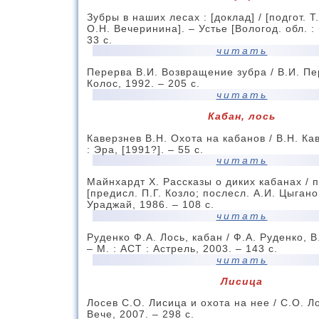
Зубры в наших лесах : [доклад] / [подгот. Т
О.Н. Вечеринина]. – Устье [Вологод. обл. : б
33 с.
читать
Перерва В.И. Возвращение зубра / В.И. Пер
Колос, 1992. – 205 с.
читать
Кабан, лось
Каверзнев В.Н. Охота на кабанов / В.Н. Кав
: Эра, [1991?]. – 55 с.
читать
Майнхардт Х. Рассказы о диких кабанах / пе
[предисл. П.Г. Козло; послесл. А.И. Цыгано
Ураджай, 1986. – 108 с.
читать
Руденко Ф.А. Лось, кабан / Ф.А. Руденко, 
– М. : АСТ : Астрель, 2003. – 143 с.
читать
Лисица
Лосев С.О. Лисица и охота на нее / С.О. Ло
Вече, 2007. – 298 с.