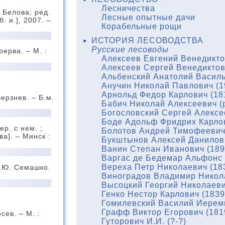
Лесничества
. Белова; ред.
Лесные опытные дачи
. и.], 2007. –
Корабельные рощи
ИСТОРИЯ ЛЕСОВОДСТВА
Русские лесоводы
ерва. – М. :
Алексеев Евгений Венедикто
Алексеев Сергей Венедиктов
Альбенский Анатолий Василь
Анучин Николай Павлович (1
Арнольд Федор Карлович (18
ерзнев. – Б.м.
Бабич Николай Алексеевич (р
Богословский Сергей Алексе
Боде Адольф Фридрих Карлов
р. с нем. ;
Болотов Андрей Тимофеевич 
ва]. – Минск :
Букштынов Алексей Данилови
Ванин Степан Иванович (189
Варгас де Бедемар Альфонс 
Вереха Петр Николаевич (18
В.Ю. Семашко.
Виноградов Владимир Никола
Высоцкий Георгий Николаеви
Генко Нестор Карлович (1839
Гомилевский Василий Иереми
Графф Виктор Егорович (181
сев. – М. :
Гуторович И.И. (?-?)