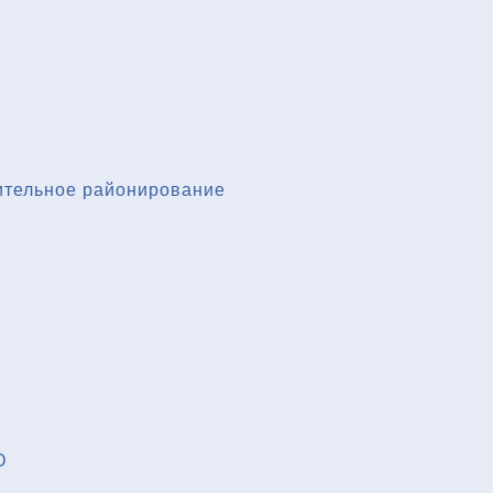
ительное районирование
О