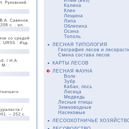
Ильм (вяз)
Н. Руковский.
Калина
Клен
Лещина
В.А. Савинов.
Липа
208 с. : ил.
Облепиха
Осина
Тополь
язи со средой
 : URSS : Изд-
ЛЕСНАЯ ТИПОЛОГИЯ
География лесов и лесораст
Смена состава лесов
б. / Н.А.
КАРТЫ ЛЕСОВ
 М. :
ЛЕСНАЯ ФАУНА
Волк
Зубр
Кабан, лось
отничьего
Лисица
Медведь
Лесные птицы
Земноводные
туралиста /
Насекомые
01. – 252 с.
ЛЕСООХОТНИЧЬЕ ХОЗЯЙСТВ
ЛЕСОВОДСТВО