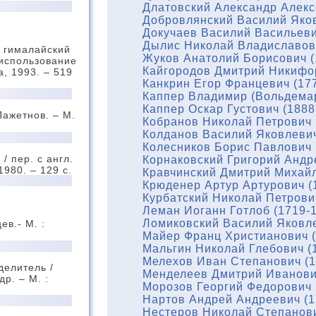
Длатовский Александр Алекс
Добровлянский Василий Яков
Докучаев Василий Васильеви
Дылис Николай Владиславови
 гималайский
Жуков Анатолий Борисович (
 использование
Кайгородов Дмитрий Никифор
а, 1993. – 519
Канкрин Егор Францевич (17
Каппер Владимир (Вольдемар
Каппер Оскар Густович (1888
Пажетнов. – М.
Кобранов Николай Петрович 
Колданов Василий Яковлевич
Колесников Борис Павлович 
/ пер. с англ.
Корнаковский Григорий Андр
1980. – 129 с.
Кравчинский Дмитрий Михайл
Крюденер Артур Артурович (
Курбатский Николай Петрови
Леман Иоганн Готлоб (1719-
Ломиковский Василий Яковле
ев.- М. :
Майер Франц Христианович (
Мальгин Николай Глебович (
Мелехов Иван Степанович (1
делитель /
Менделеев Дмитрий Иванови
др. – М. :
Морозов Георгий Федорович 
Нартов Андрей Андреевич (1
Нестеров Николай Степанови