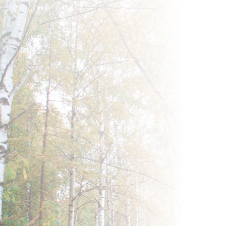
Исаев А.С. Взаимодействие дерева и насе
ксилофагов : (на примере лиственницы сиб
Исаев ; отв. ред. А.Б. Гукасян. – Новосибир
Сибирское отделение, 1975. – 346 с.
читать
Насекомые – разрушители древесины и их
[сб. ст.] / [отв. ред. Ф.Н. Правдин]. – М. : 
254 с.
читать
Никитский Н.Б. Жуки-грибоеды (Coleoptera
Mycetophagidae) фауны России и сопредел
Н.Б. Никитский. – М. : Изд-во МГУ, 1993. – 
читать
Описание наиболее вредных лесам насек
средней полосе России / Лесн. Департамен
Имуществ. – СПб. : Типо-лит. А.Ф. Маркса,
табл.,10л. цв. ил.
читать
Рожков А.С. Дерево и насекомое / А.С. Ро
– Новосибирск : Наука, Сибирское отделен
177 с.
читать