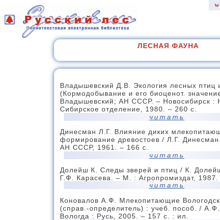
w
ЛЕСНАЯ ФАУНА
Владышевский Д.В. Экология лесных птиц и
(Кормодобывание и его биоценот. значение)
Владышевский; АН СССР. – Новосибирск : 
Сибирское отделение, 1980. – 260 с.
читать
Динесман Л.Г. Влияние диких млекопитаю
формирование древостоев / Л.Г. Динесман. 
АН СССР, 1961. – 166 с.
читать
Долейш К. Следы зверей и птиц / К. Долейш
Г.Ф. Карасева. – М. : Агропромиздат, 1987.
читать
Коновалов А.Ф. Млекопитающие Вологодск
(справ.-определитель) : учеб. пособ. / А.Ф
Вологда : Русь, 2005. – 157 с. : ил.