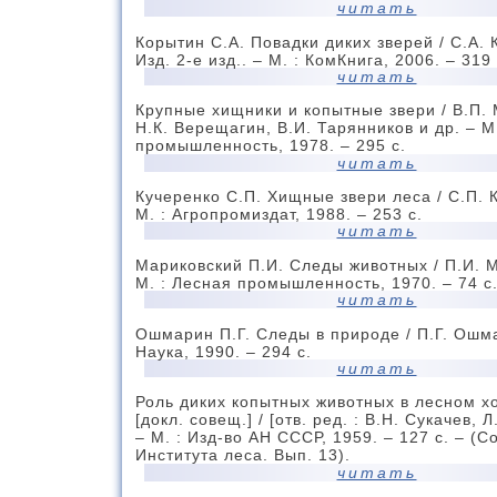
читать
Корытин С.А. Повадки диких зверей / С.А. 
Изд. 2-е изд.. – М. : КомКнига, 2006. – 319 
читать
Крупные хищники и копытные звери / В.П.
Н.К. Верещагин, В.И. Тарянников и др. – М
промышленность, 1978. – 295 с.
читать
Кучеренко С.П. Хищные звери леса / С.П. 
М. : Агропромиздат, 1988. – 253 с.
читать
Мариковский П.И. Следы животных / П.И. 
М. : Лесная промышленность, 1970. – 74 с
читать
Ошмарин П.Г. Следы в природе / П.Г. Ошма
Наука, 1990. – 294 с.
читать
Роль диких копытных животных в лесном хо
[докл. совещ.] / [отв. ред. : В.Н. Сукачев, 
– М. : Изд-во АН СССР, 1959. – 127 с. – (
Института леса. Вып. 13).
читать