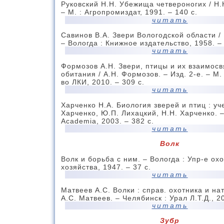
Руковский Н.Н. Убежища четвероногих / Н.
– М. : Агропромиздат, 1991. – 140 с.
читать
Савинов В.А. Звери Вологодской области / 
– Вологда : Книжное издательство, 1958. – 
читать
Формозов А.Н. Звери, птицы и их взаимосв
обитания / А.Н. Формозов. – Изд. 2-е. – М.
во ЛКИ, 2010. – 309 с.
читать
Харченко Н.А. Биология зверей и птиц : уче
Харченко, Ю.П. Лихацкий, Н.Н. Харченко. –
Academia, 2003. – 382 с.
читать
Волк
Волк и борьба с ним. – Вологда : Упр-е ох
хозяйства, 1947. – 37 с.
читать
Матвеев А.С. Волки : справ. охотника и на
А.С. Матвеев. – Челябинск : Урал Л.Т.Д., 20
читать
Зубр