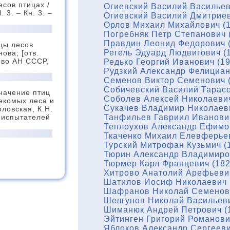
сов птицах /
Огиевский Василий Васильев
 3. – Кн. 3. –
Огиевский Василий Дмитриев
Орлов Михаил Михайлович (1
Погребняк Петр Степанович 
Правдин Леонид Федорович (
ицы лесов
Регель Эдуард Людвигович (
ова; [отв.
д-во АН СССР,
Редько Георгий Иванович (1
Рудзкий Александр Фелициан
Семенов Виктор Семенович (
Собичевский Василий Тарасо
Значение птиц
Соболев Алексей Николаевич
екомых леса и
Сукачев Владимир Николаеви
ловская, К.Н.
Танфильев Гавриил Иванович
о испытателей
Теплоухов Александр Ефимов
Ткаченко Михаил Елевферьев
Турский Митрофан Кузьмич (
Тюрин Александр Владимиров
Тюрмер Карл Францевич (182
 / И.П.
Хитрово Анатолий Арефьевич
, 1983. –
Шатилов Иосиф Николаевич 
Шафранов Николай Семенови
Шелгунов Николай Васильеви
Шиманюк Андрей Петрович (
Эйтинген Григорий Романови
 леса / И.С.
Яблоков Александр Сергееви
ая