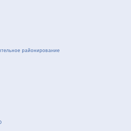
ительное районирование
О