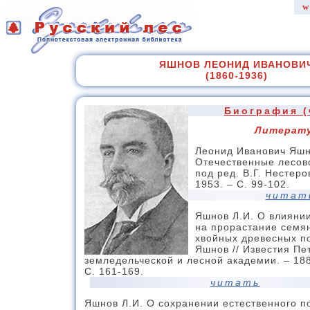
w
ЯШНОВ ЛЕОНИД ИВАНОВИ
(1860-1936)
Биография (
Литерат
Леонид Иванович Яшн
Отечественные лесовод
под ред. В.Г. Нестеров
1953. – С. 99-102.
читат
Яшнов Л.И. О влияни
на прорастание семя
хвойных древесных по
Яшнов // Известия Пе
земледельческой и лесной академии. – 1883
С. 161-169.
читать
Яшнов Л.И. О сохранении естественного п