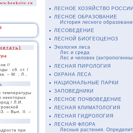
ww.booksite.ru
ЛЕСНОЕ ХОЗЯЙСТВО РОССИИ
ЛЕСНОЕ ОБРАЗОВАНИЕ
История лесного образовани
Ч
ЛЕСОВЕДЕНИЕ
ЛЕСНОЙ БИОГЕОЦЕНОЗ
Экология леса
читать)
Лес и среда
ура
Лес и человек (антропогенн
ов //
ЛЕСНАЯ ПИРОЛОГИЯ
ы : сб. ст. /
ОХРАНА ЛЕСА
а. – М. ; Л.,
НАЦИОНАЛЬНЫЕ ПАРКИ
ь
ЗАПОВЕДНИКИ
и температуры
н некоторых
ЛЕСНОЕ ПОЧВОВЕДЕНИЕ
род / Л.И.
тровской
ЛЕСНАЯ КЛИМАТОЛОГИЯ
. – Вып. II. –
ЛЕСНАЯ ГИДРОЛОГИЯ
ЛЕСНАЯ ФЛОРА
Лесные растения. Определи
одроста при