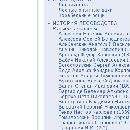
Лесничества
Лесные опытные дачи
Корабельные рощи
ИСТОРИЯ ЛЕСОВОДСТВА
Русские лесоводы
Алексеев Евгений Венедикто
Алексеев Сергей Венедиктов
Альбенский Анатолий Василь
Анучин Николай Павлович (1
Арнольд Федор Карлович (18
Бабич Николай Алексеевич (р
Богословский Сергей Алексе
Боде Адольф Фридрих Карлов
Болотов Андрей Тимофеевич 
Букштынов Алексей Данилови
Ванин Степан Иванович (189
Варгас де Бедемар Альфонс 
Вереха Петр Николаевич (18
Виноградов Владимир Никола
Высоцкий Георгий Николаеви
Генко Нестор Карлович (1839
Гомилевский Василий Иереми
Графф Виктор Егорович (181
Гуторович И.И. (?-?)