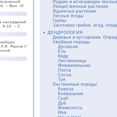
Петровской
Редкие и исчезающие лесные
. – Вып. III.
Лекарственные растения
Ядовитые растения
Лесные ягоды
Грибы
ам насаждений
Заготовка грибов, ягод, плод
 9-10. – С.
ДЕНДРОЛОГИЯ
Деревья и кустарники. Опре
Хвойные породы
внейших
Л.И. Яшнов //
Дугласия
есной
Ель
Кедр
Лиственница
Можжевельник
Пихта
Сосна
Туя
Лиственные породы
Береза
Боярышник
Граб
Дуб
Жимолость
Ива