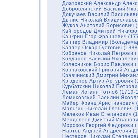
Длатовский Александр Алекс
Добровлянский Василий Яков
Докучаев Василий Васильеви
Дылис Николай Владиславови
Жуков Анатолий Борисович (
Кайгородов Дмитрий Никифор
Канкрин Егор Францевич (17
Каппер Владимир (Вольдемар
Каппер Оскар Густович (1888
Кобранов Николай Петрович 
Колданов Василий Яковлевич
Колесников Борис Павлович 
Корнаковский Григорий Андр
Кравчинский Дмитрий Михайл
Крюденер Артур Артурович (
Курбатский Николай Петрови
Леман Иоганн Готлоб (1719-
Ломиковский Василий Яковле
Майер Франц Христианович (
Мальгин Николай Глебович (
Мелехов Иван Степанович (1
Менделеев Дмитрий Иванови
Морозов Георгий Федорович 
Нартов Андрей Андреевич (1
Нестеров Николай Степанови