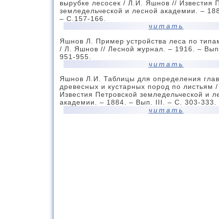
вырубке лесосек / Л.И. Яшнов // Известия 
земледельческой и лесной академии. – 1886
– С.157-166.
читать
Яшнов Л. Пример устройства леса по тип
/ Л. Яшнов // Лесной журнал. – 1916. – Вып.
951-955.
читать
Яшнов Л.И. Таблицы для определения гла
древесных и кустарных пород по листьям / 
Известия Петровской земледельческой и л
академии. – 1884. – Вып. III. – С. 303-333.
читать