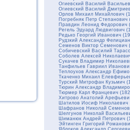
Огиевский Василий Васильев
Огиевский Василий Дмитриев
Орлов Михаил Михайлович (1
Погребняк Петр Степанович 
Правдин Леонид Федорович (
Регель Эдуард Людвигович (
Редько Георгий Иванович (1
Рудзкий Александр Фелициан
Семенов Виктор Семенович (
Собичевский Василий Тарасо
Соболев Алексей Николаевич
Сукачев Владимир Николаеви
Танфильев Гавриил Иванович
Теплоухов Александр Ефимов
Ткаченко Михаил Елевферьев
Турский Митрофан Кузьмич (
Тюрин Александр Владимиров
Тюрмер Карл Францевич (182
Хитрово Анатолий Арефьевич
Шатилов Иосиф Николаевич 
Шафранов Николай Семенови
Шелгунов Николай Васильеви
Шиманюк Андрей Петрович (
Эйтинген Григорий Романови
Яблоков Александр Сергееви