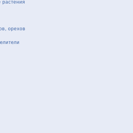
 растения
ов, орехов
делители