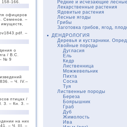
. 158-166.
Редкие и исчезающие лесные
Лекарственные растения
Ядовитые растения
для офицеров
Лесные ягоды
В. Семенов. –
Грибы
х имуществ,
Заготовка грибов, ягод, плод
nov1843.pdf. –
ДЕНДРОЛОГИЯ
Деревья и кустарники. Опре
Хвойные породы
дения о
Дугласия
га / В.С.
Ель
 – № 9
Кедр
Лиственница
Можжевельник
Пихта
оизведений
Сосна
836. – Ч. IV.–
Туя
Лиственные породы
Береза
сов птицах /
Боярышник
 3. – Кн. 3. –
Граб
Дуб
Жимолость
едении на них
Ива
1. – Ч. III. –