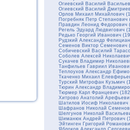
Огиевский Василий Васильев
Огиевский Василий Дмитриев
Орлов Михаил Михайлович (1
Погребняк Петр Степанович 
Правдин Леонид Федорович (
Регель Эдуард Людвигович (
Редько Георгий Иванович (1
Рудзкий Александр Фелициан
Семенов Виктор Семенович (
Собичевский Василий Тарасо
Соболев Алексей Николаевич
Сукачев Владимир Николаеви
Танфильев Гавриил Иванович
Теплоухов Александр Ефимов
Ткаченко Михаил Елевферьев
Турский Митрофан Кузьмич (
Тюрин Александр Владимиров
Тюрмер Карл Францевич (182
Хитрово Анатолий Арефьевич
Шатилов Иосиф Николаевич 
Шафранов Николай Семенови
Шелгунов Николай Васильеви
Шиманюк Андрей Петрович (
Эйтинген Григорий Романови
Яблоков Александр Сергееви