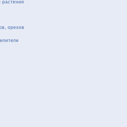
 растения
ов, орехов
делители