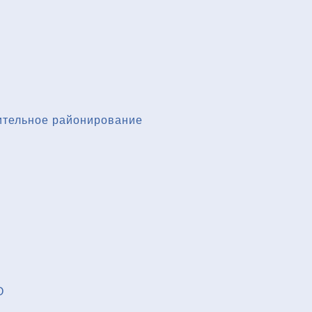
ительное районирование
О