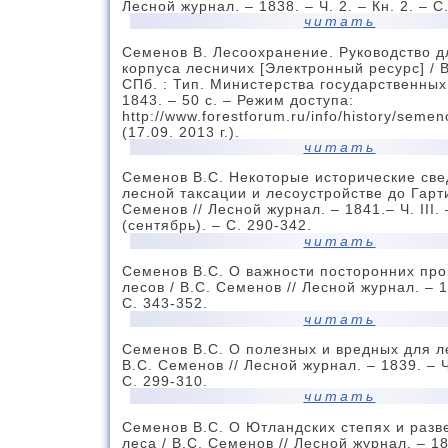
Лесной журнал. – 1838. – Ч. 2. – Кн. 2. – С
читать
Семенов В. Лесоохранение. Руководство 
корпуса лесничих [Электронный ресурс] / 
СПб. : Тип. Министерства государственны
1843. – 50 с. – Режим доступа:
http://www.forestforum.ru/info/history/seme
(17.09. 2013 г.).
читать
Семенов В.С. Некоторые исторические све
лесной таксации и лесоустройстве до Гарти
Семенов // Лесной журнал. – 1841.– Ч. III.
(сентябрь). – С. 290-342.
читать
Семенов В.С. О важности посторонних пр
лесов / В.С. Семенов // Лесной журнал. – 1
С. 343-352.
читать
Семенов В.С. О полезных и вредных для ле
В.С. Семенов // Лесной журнал. – 1839. – Ч.
С. 299-310.
читать
Семенов В.С. О Ютландских степях и разв
леса / В.С. Семенов // Лесной журнал. – 184