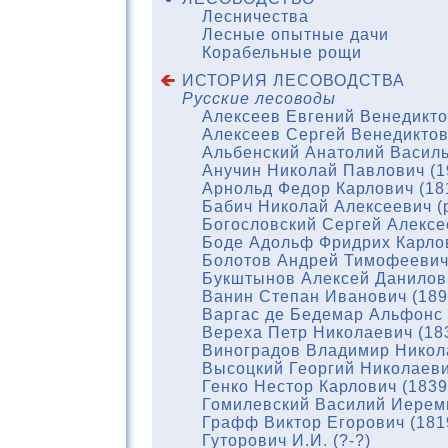
Лесничества
Лесные опытные дачи
Корабельные рощи
ИСТОРИЯ ЛЕСОВОДСТВА
Русские лесоводы
Алексеев Евгений Венедикто
Алексеев Сергей Венедиктов
Альбенский Анатолий Василь
Анучин Николай Павлович (1
Арнольд Федор Карлович (18
Бабич Николай Алексеевич (р
Богословский Сергей Алексе
Боде Адольф Фридрих Карлов
Болотов Андрей Тимофеевич 
Букштынов Алексей Данилови
Ванин Степан Иванович (189
Варгас де Бедемар Альфонс 
Вереха Петр Николаевич (18
Виноградов Владимир Никола
Высоцкий Георгий Николаеви
Генко Нестор Карлович (1839
Гомилевский Василий Иереми
Графф Виктор Егорович (181
Гуторович И.И. (?-?)