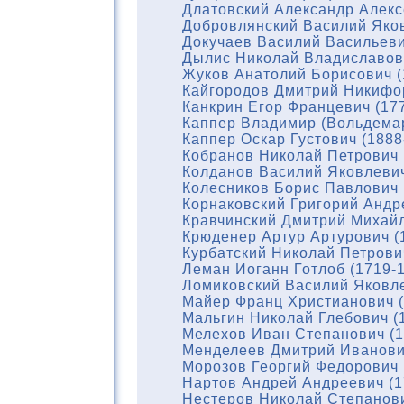
Длатовский Александр Алекс
Добровлянский Василий Яков
Докучаев Василий Васильеви
Дылис Николай Владиславови
Жуков Анатолий Борисович (
Кайгородов Дмитрий Никифор
Канкрин Егор Францевич (17
Каппер Владимир (Вольдемар
Каппер Оскар Густович (1888
Кобранов Николай Петрович 
Колданов Василий Яковлевич
Колесников Борис Павлович 
Корнаковский Григорий Андр
Кравчинский Дмитрий Михайл
Крюденер Артур Артурович (
Курбатский Николай Петрови
Леман Иоганн Готлоб (1719-
Ломиковский Василий Яковле
Майер Франц Христианович (
Мальгин Николай Глебович (
Мелехов Иван Степанович (1
Менделеев Дмитрий Иванови
Морозов Георгий Федорович 
Нартов Андрей Андреевич (1
Нестеров Николай Степанови