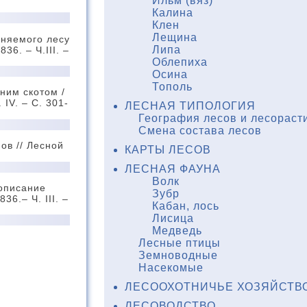
Ильм (вяз)
Калина
Клен
Лещина
иняемого лесу
Липа
36. – Ч.III. –
Облепиха
Осина
Тополь
ним скотом /
 IV. – С. 301-
ЛЕСНАЯ ТИПОЛОГИЯ
География лесов и лесораст
Смена состава лесов
ов // Лесной
КАРТЫ ЛЕСОВ
ЛЕСНАЯ ФАУНА
Волк
 описание
Зубр
36.– Ч. III. –
Кабан, лось
Лисица
Медведь
Лесные птицы
Земноводные
Насекомые
ЛЕСООХОТНИЧЬЕ ХОЗЯЙСТВ
ЛЕСОВОДСТВО