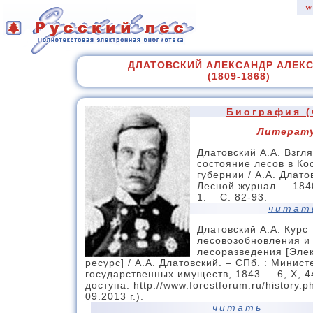
w
ДЛАТОВСКИЙ АЛЕКСАНДР АЛЕК
(1809-1868)
Биография (
Литерат
Длатовский А.А. Взгл
состояние лесов в Ко
губернии / А.А. Длатов
Лесной журнал. – 1840
1. – С. 82-93.
читат
Длатовский А.А. Курс
лесовозобновления и
лесоразведения [Эле
ресурс] / А.А. Длатовский. – СПб. : Минист
государственных имуществ, 1843. – 6, X, 4
доступа: http://www.forestforum.ru/history.p
09.2013 г.).
читать