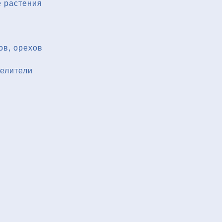
 растения
ов, орехов
делители