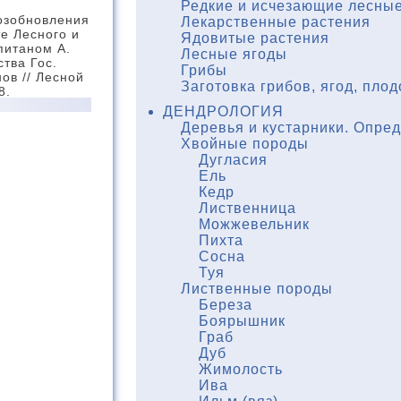
Редкие и исчезающие лесные
возобновления
Лекарственные растения
е Лесного и
Ядовитые растения
питаном А.
Лесные ягоды
тва Гос.
Грибы
ов // Лесной
Заготовка грибов, ягод, плод
8.
ДЕНДРОЛОГИЯ
Деревья и кустарники. Опре
Хвойные породы
Дугласия
Ель
Кедр
Лиственница
Можжевельник
Пихта
Сосна
Туя
Лиственные породы
Береза
Боярышник
Граб
Дуб
Жимолость
Ива