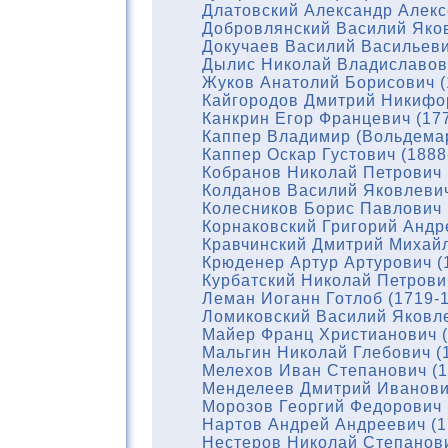
Длатовский Александр Алекс
Добровлянский Василий Яков
Докучаев Василий Васильеви
Дылис Николай Владиславови
Жуков Анатолий Борисович (
Кайгородов Дмитрий Никифор
Канкрин Егор Францевич (17
Каппер Владимир (Вольдемар
Каппер Оскар Густович (1888
Кобранов Николай Петрович 
Колданов Василий Яковлевич
Колесников Борис Павлович 
Корнаковский Григорий Андр
Кравчинский Дмитрий Михайл
Крюденер Артур Артурович (
Курбатский Николай Петрови
Леман Иоганн Готлоб (1719-
Ломиковский Василий Яковле
Майер Франц Христианович (
Мальгин Николай Глебович (
Мелехов Иван Степанович (1
Менделеев Дмитрий Иванови
Морозов Георгий Федорович 
Нартов Андрей Андреевич (1
Нестеров Николай Степанови