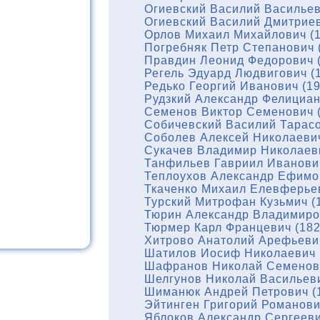
Огиевский Василий Васильев
Огиевский Василий Дмитриев
Орлов Михаил Михайлович (1
Погребняк Петр Степанович 
Правдин Леонид Федорович (
Регель Эдуард Людвигович (
Редько Георгий Иванович (1
Рудзкий Александр Фелициан
Семенов Виктор Семенович (
Собичевский Василий Тарасо
Соболев Алексей Николаевич
Сукачев Владимир Николаеви
Танфильев Гавриил Иванович
Теплоухов Александр Ефимов
Ткаченко Михаил Елевферьев
Турский Митрофан Кузьмич (
Тюрин Александр Владимиров
Тюрмер Карл Францевич (182
Хитрово Анатолий Арефьевич
Шатилов Иосиф Николаевич 
Шафранов Николай Семенови
Шелгунов Николай Васильеви
Шиманюк Андрей Петрович (
Эйтинген Григорий Романови
Яблоков Александр Сергееви