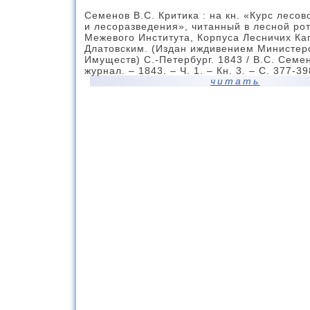
Семенов В.С. Критика : на кн. «Курс лесо
и лесоразведения», читанный в лесной рот
Межевого Института, Корпуса Лесничих Ка
Длатовским. (Издан иждивением Министерс
Имуществ) С.-Петербург. 1843 / В.С. Семен
журнал. – 1843. – Ч. 1. – Кн. 3. – С. 377-39
читать