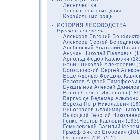
Лесничества
Лесные опытные дачи
Корабельные рощи
ИСТОРИЯ ЛЕСОВОДСТВА
Русские лесоводы
Алексеев Евгений Венедикто
Алексеев Сергей Венедиктов
Альбенский Анатолий Василь
Анучин Николай Павлович (1
Арнольд Федор Карлович (18
Бабич Николай Алексеевич (р
Богословский Сергей Алексе
Боде Адольф Фридрих Карлов
Болотов Андрей Тимофеевич 
Букштынов Алексей Данилови
Ванин Степан Иванович (189
Варгас де Бедемар Альфонс 
Вереха Петр Николаевич (18
Виноградов Владимир Никола
Высоцкий Георгий Николаеви
Генко Нестор Карлович (1839
Гомилевский Василий Иереми
Графф Виктор Егорович (181
Гуторович И.И. (?-?)