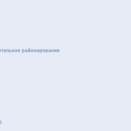
ительное районирование
О