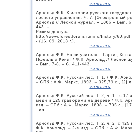
читать
Арнольд Ф.К. К истории русского государс
лесного управления. Ч. 7. [Электронный ре
Арнольд // Лесной журнал. – 1886.– Вып. 6.
443. –
Режим доступа:
http://www.forestforum.ru/info/history/60.pdf
- (16. 09. 2013 г.).
читать
Арнольд Ф.К. Наши учителя – Гартиг, Котта
Пфейль и Кениг / Ф.К. Арнольд // Лесной ж
– Вып. 7-8. – С. 411-443.
читать
Арнольд Ф.К. Русский лес. Т. 1. / Ф.К. Арно
– СПб : А.Ф. Маркс, 1893. – 325,79 с., [2] л.
читать
Арнольд Ф.К. Русский лес. Т. 2, ч. 1 : с 17
меди и 125 гравюрами на дереве / Ф.К. Ар
изд. – СПб : А.Ф. Маркс, 1898. – 705 с., [17
: ил.
читать
Арнольд Ф.К. Русский лес. Т. 2, ч. 2 :с 425
Ф.К. Арнольд. – 2-е изд. – СПб. : А.Ф. Марк