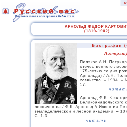
w
АРНОЛЬД ФЕДОР КАРЛОВИ
(1819-1902)
Биография (
Литерат
Поляков А.Н. Патриар
отечественного лесово
175-летию со дня рож
Арнольда) / А.Н. Поля
хозяйство. – 1994. – 
17.
читат
Арнольд Ф.К. К истор
Великоанадольского 
лесничества / Ф.К. Арнольд // Известия Пе
земледельческой и лесной академии. – 1878
С. 1-3.
читать