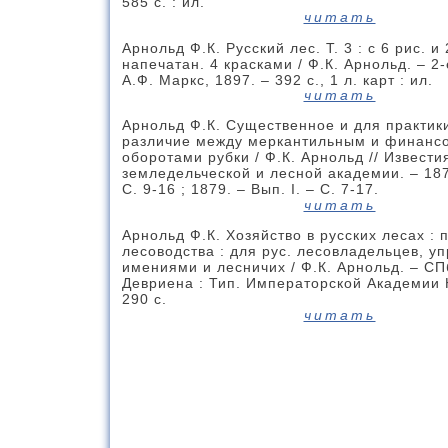
585 с. : ил.
читать
Арнольд Ф.К. Русский лес. Т. 3 : с 6 рис. и 2
напечатан. 4 красками / Ф.К. Арнольд. – 2-
А.Ф. Маркс, 1897. – 392 с., 1 л. карт : ил.
читать
Арнольд Ф.К. Существенное и для практик
различие между меркантильным и финанс
оборотами рубки / Ф.К. Арнольд // Извести
земледельческой и лесной академии. – 1878
С. 9-16 ; 1879. – Вып. I. – С. 7-17.
читать
Арнольд Ф.К. Хозяйство в русских лесах : 
лесоводства : для рус. лесовладельцев, 
имениями и лесничих / Ф.К. Арнольд. – СПб
Девриена : Тип. Императорской Академии Н
290 с.
читать