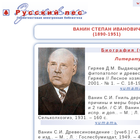
w
ВАНИН СТЕПАН ИВАНОВИ
(1890-1951)
Биография (
Литерат
Гиряев Д.М. Выдающи
фитопатолог и древес
Гиряев // Лесное хозя
2001.- № 1. – С. 18-1
читат
Ванин С.И. Гниль дер
причины и меры борьб
и 2 табл. / С.И. Ванин.
испр. и доп.. – М. ; Л.
Сельколхозгиз, 1931. – 160 с.
читать
Ванин С.И. Древесиноведение : [учеб.] / С.
е изд.. – М. ; Л. : Гослесбумиздат, 1949. – 