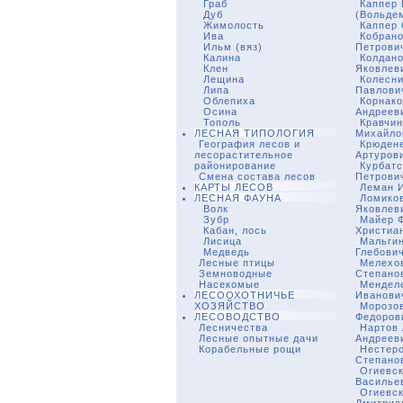
Граб
Каппер
Дуб
(Вольде
Жимолость
Каппер 
Ива
Кобрано
Ильм (вяз)
Петрови
Калина
Колдано
Клен
Яковлев
Лещина
Колесни
Липа
Павлови
Облепиха
Корнако
Осина
Андреев
Тополь
Кравчин
ЛЕСНАЯ ТИПОЛОГИЯ
Михайло
География лесов и
Крюден
лесорастительное
Артуров
районирование
Курбатс
Смена состава лесов
Петрови
КАРТЫ ЛЕСОВ
Леман И
ЛЕСНАЯ ФАУНА
Ломико
Волк
Яковлев
Зубр
Майер 
Кабан, лось
Христиа
Лисица
Мальги
Медведь
Глебови
Лесные птицы
Мелехо
Земноводные
Степано
Насекомые
Мендел
ЛЕСООХОТНИЧЬЕ
Иванови
ХОЗЯЙСТВО
Морозов
ЛЕСОВОДСТВО
Федоров
Лесничества
Нартов
Лесные опытные дачи
Андреев
Корабельные рощи
Нестер
Степано
Огиевск
Василье
Огиевск