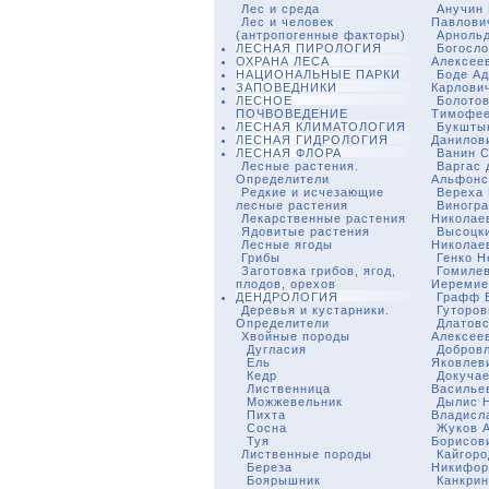
Лес и среда
Анучин
Лес и человек
Павлови
(антропогенные факторы)
Арнольд
ЛЕСНАЯ ПИРОЛОГИЯ
Богосло
ОХРАНА ЛЕСА
Алексее
НАЦИОНАЛЬНЫЕ ПАРКИ
Боде А
ЗАПОВЕДНИКИ
Карлови
ЛЕСНОЕ
Болотов
ПОЧВОВЕДЕНИЕ
Тимофее
ЛЕСНАЯ КЛИМАТОЛОГИЯ
Букшты
ЛЕСНАЯ ГИДРОЛОГИЯ
Данилов
ЛЕСНАЯ ФЛОРА
Ванин 
Лесные растения.
Варгас 
Определители
Альфонс
Редкие и исчезающие
Вереха 
лесные растения
Виногр
Лекарственные растения
Николае
Ядовитые растения
Высоцки
Лесные ягоды
Николае
Грибы
Генко Н
Заготовка грибов, ягод,
Гомиле
плодов, орехов
Иеремие
ДЕНДРОЛОГИЯ
Графф В
Деревья и кустарники.
Гуторов
Определители
Длатовс
Хвойные породы
Алексее
Дугласия
Добров
Ель
Яковлев
Кедр
Докучае
Лиственница
Василье
Можжевельник
Дылис 
Пихта
Владисл
Сосна
Жуков 
Туя
Борисов
Лиственные породы
Кайгоро
Береза
Никифор
Боярышник
Канкрин