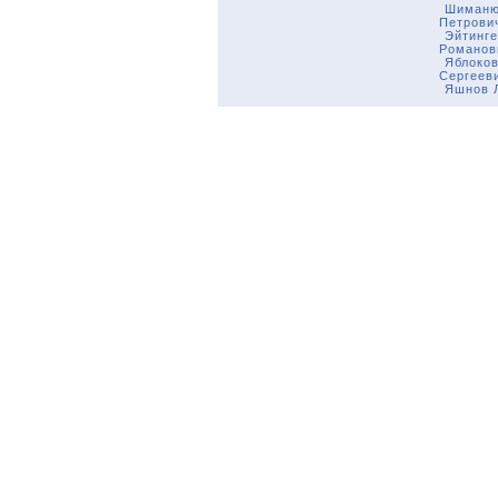
Шиманю
Петрови
Эйтинге
Романов
Яблоков
Сергеев
Яшнов 