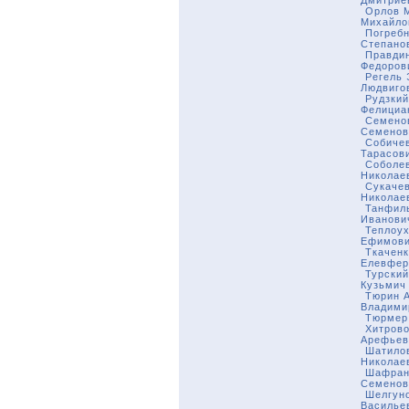
Дмитрие
Орлов 
Михайло
Погребн
Степано
Правди
Федоров
Регель 
Людвиго
Рудзкий
Фелициа
Семено
Семенов
Собиче
Тарасов
Соболе
Николае
Сукаче
Николае
Танфил
Иванови
Теплоух
Ефимов
Ткачен
Елевфер
Турски
Кузьмич
Тюрин 
Владими
Тюрмер
Хитрово
Арефьев
Шатило
Николае
Шафран
Семенов
Шелгун
Василье