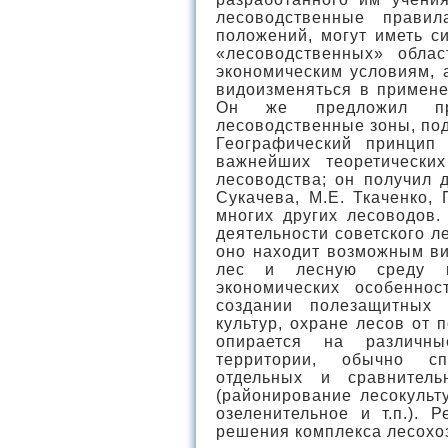
лесоводственные прави
положений, могут иметь с
«лесоводственных» обла
экономическим условиям, 
видоизменяться в примене
Он же предложил пр
лесоводственные зоны, под
Географический принцип
важнейших теоретически
лесоводства; он получил 
Сукачева, М.Е. Ткаченко,
многих других лесоводов.
деятельности советского ле
оно находит возможным ви
лес и лесную среду 
экономических особенно
создании полезащитных 
культур, охране лесов от 
опирается на различн
территории, обычно с
отдельных и сравнитель
(районирование лесокульт
озеленительное и т.п.). 
решения комплекса лесохо