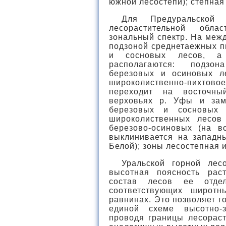
южной лесостепи); степная
Для Предуральской п
лесорастительной обла
зональный спектр. На меж
подзоной среднетаежных п
и сосновых лесов, а
располагаются: подзон
березовых и осиновых л
широколиственно-пихтово
переходит на восточны
верховьях р. Уфы и зам
березовых и сосновых п
широколиственных лесов
березово-осиновых (на во
выклинивается на западны
Белой); зоны лесостепная и
Уральской горной лес
высотная поясность рас
состав лесов ее отде
соответствующих широт
равнинах. Это позволяет г
единой схеме высотно-з
проводя границы лесораст