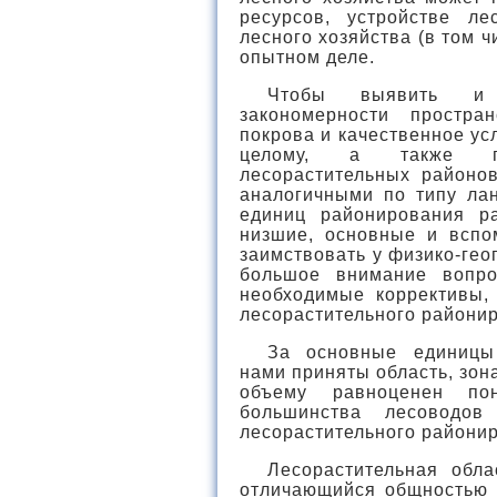
ресурсов, устройстве ле
лесного хозяйства (в том 
опытном деле.
Чтобы выявить и 
закономерности простра
покрова и качественное ус
целому, а также по
лесорастительных районо
аналогичными по типу ла
единиц районирования р
низшие, основные и вспо
заимствовать у физико-ге
большое внимание вопро
необходимые коррективы,
лесорастительного райони
За основные единицы 
нами приняты область, зон
объему равноценен пон
большинства лесоводов
лесорастительного райони
Лесорастительная обл
отличающийся общностью г