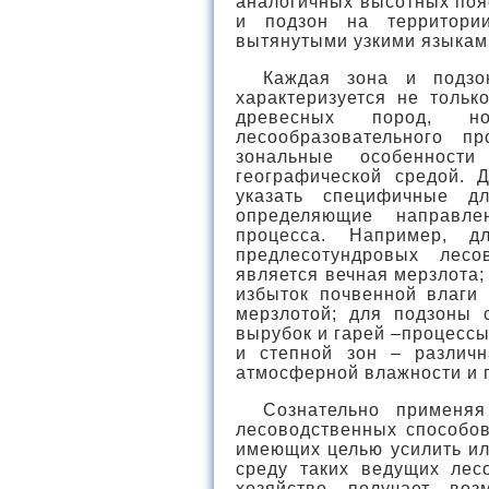
аналогичных высотных пояс
и подзон на территории
вытянутыми узкими языками
Каждая зона и подзо
характеризуется не толь
древесных пород, н
лесообразовательного п
зональные особенност
географической средой.
указать специфичные д
определяющие направле
процесса. Например, 
предлесотундровых лес
является вечная мерзлота
избыток почвенной влаги 
мерзлотой; для подзоны 
вырубок и гарей –процесс
и степной зон – различ
атмосферной влажности и 
Сознательно применя
лесоводственных способов
имеющих целью усилить ил
среду таких ведущих лес
хозяйство получает воз