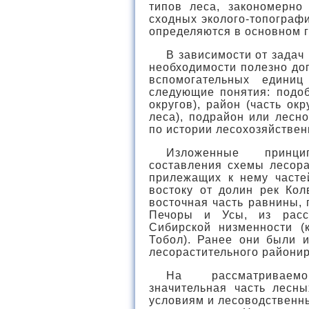
типов леса, закономерно
сходных эколого-топограф
определяются в основном 
В зависимости от задач
необходимости полезно до
вспомогательных единиц
следующие понятия: подоб
округов), район (часть ок
леса), подрайон или лесн
по истории лесохозяйствен
Изложенные принци
составления схемы лесора
прилежащих к нему часте
востоку от долин рек Ко
восточная часть равнины,
Печоры и Усы, из рассм
Сибирской низменности 
Тобол). Ранее они были 
лесорастительного районир
На рассматриваемо
значительная часть лесн
условиям и лесоводственн