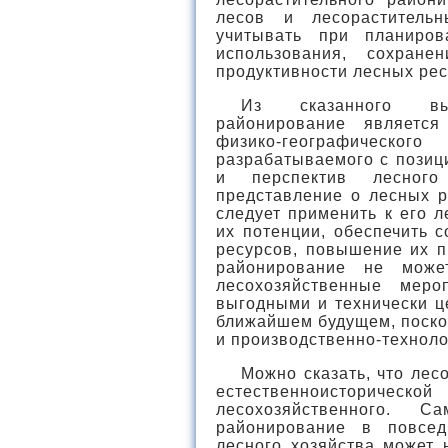
лесов и лесорастительн
учитывать при планиров
использования, сохране
продуктивности лесных ре
Из сказанного выт
районирование является
физико-географического
разрабатываемого с позиц
и перспектив лесног
представление о лесных р
следует применить к его 
их потенции, обеспечить 
ресурсов, повышение их п
районирование не может
лесохозяйственные меро
выгодными и технически ц
ближайшем будущем, поско
и производственно-техноло
Можно сказать, что лес
естественноисториче
лесохозяйственного. 
районирование в повсед
лесного хозяйства может 