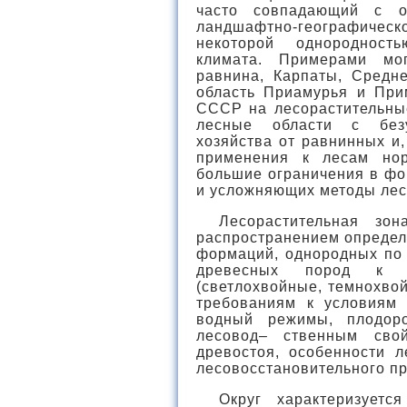
часто совпадающий с о
ландшафтно-географичес
некоторой однородност
климата. Примерами мог
равнина, Карпаты, Средне
область Приамурья и Прим
СССР на лесорастительные
лесные области с без
хозяйства от равнинных и
применения к лесам нор
большие ограничения в фо
и усложняющих методы лес
Лесорастительная зон
распространением определ
формаций, однородных по
древесных пород к 
(светлохвойные, темнохво
требованиям к условиям 
водный режимы, плодоро
лесовод– ственным сво
древостоя, особенности л
лесовосстановительного про
Округ характеризуетс