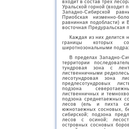
входит в состав трех лесо
Уральской горной (входит п
Западно-Сибирской равн
Приобская низменно-бол
равнинная подобласти) и 
восточная Предуральская п
Каждая из них делится 
границы которых со
широтнозональными подраз
В пределах Западно-Си
территории последовате
тундровая зона с лен
лиственничными редколесь
лесотундровая зона лис
предлесотундровых лис
подзона северотаеж
лиственничных и темнохво
подзона среднетаежных с
лесов (ель и пихта си
южнотаежных сосновых, б
сибирской; подзона пред
лесов с осиной; лесос
островных сосновых боров