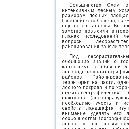
Большинство Схем о
интенсивным лесным хоз
размерам лесных площад
Европейского Севера, схе
еще не составлены. Возро
заметно повысили интере
планах исследований л
вопросы лесорастите
районирования заняли тепе
Под лесорастительн
обобщение знаний о гео
картосхемы с объясните
лесоводственно-географи
районов. Районирован
территории на части, одн
лесного покрова и по хар
физико-географических,
факторов (лесообразующ
необходимо учесть и ис
свойств ландшафта изуч
внимание уделять его л
особенностям географиче
лесов и их хозяйстве
лесорастительного район