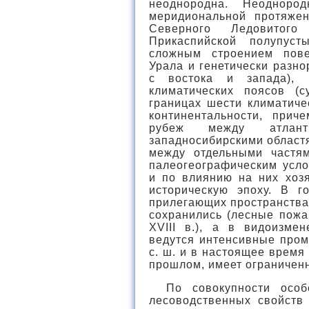
неоднородна. Неодноро
меридиональной протяжен
Северного Ледовитог
Прикаспийской полупуст
сложным строением пове
Урала и генетически разн
с востока и запада), 
климатических поясов (
границах шести климатиче
континентальности, прич
рубеж между атланти
западносибирскими област
между отдельными частя
палеогеографическим усло
и по влиянию на них хозя
историческую эпоху. В г
прилегающих пространства
сохранились (лесные пожа
XVIII в.), а в видоизме
ведутся интенсивные пром
с. ш. и в настоящее время 
прошлом, имеет ограниченн
По совокупности особ
лесоводственных свойств