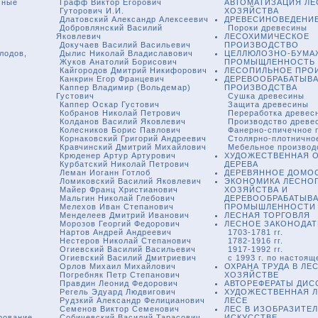
сные
Графф Виктор Егорович
АВТОМАТИЗАЦИЯ Л
Гуторович И.И.
ХОЗЯЙСТВА
Длатовский Александр Алексеевич
ДРЕВЕСИНОВЕДЕНИ
Добровлянский Василий
Пороки древесины
Яковлевич
ЛЕСОХИМИЧЕСКОЕ
Докучаев Василий Васильевич
ПРОИЗВОДСТВО
плодов,
Дылис Николай Владиславович
ЦЕЛЛЮЛОЗНО-БУМА
Жуков Анатолий Борисович
ПРОМЫЩЛЕННОСТЬ
Кайгородов Дмитрий Никифорович
ЛЕСОПИЛЬНОЕ ПРО
Канкрин Егор Францевич
ДЕРЕВООБРАБАТЫВ
Каппер Владимир (Вольдемар)
ПРОИЗВОДСТВА
Густович
Сушка древесины
Каппер Оскар Густович
Защита древесины
Кобранов Николай Петрович
Переработка древес
Колданов Василий Яковлевич
Производство древе
Колесников Борис Павлович
Фанерно-спичечное 
Корнаковский Григорий Андреевич
Столярно-плотнично
Кравчинский Дмитрий Михайлович
Мебельное производ
Крюденер Артур Артурович
ХУДОЖЕСТВЕННАЯ 
Курбатский Николай Петрович
ДЕРЕВА
Леман Иоганн Готлоб
ДЕРЕВЯННОЕ ДОМО
Ломиковский Василий Яковлевич
ЭКОНОМИКА ЛЕСНО
Майер Франц Христианович
ХОЗЯЙСТВА И
Мальгин Николай Глебович
ДЕРЕВООБРАБАТЫВ
Мелехов Иван Степанович
ПРОМЫШЛЕННОСТИ
Менделеев Дмитрий Иванович
ЛЕСНАЯ ТОРГОВЛЯ
Морозов Георгий Федорович
ЛЕСНОЕ ЗАКОНОДА
Нартов Андрей Андреевич
1703-1781 гг.
Нестеров Николай Степанович
1782-1916 гг.
Огиевский Василий Васильевич
1917-1992 гг.
Огиевский Василий Дмитриевич
с 1993 г. по настоя
Орлов Михаил Михайлович
ОХРАНА ТРУДА В ЛЕ
Погребняк Петр Степанович
ХОЗЯЙСТВЕ
Правдин Леонид Федорович
АВТОРЕФЕРАТЫ ДИС
Регель Эдуард Людвигович
ХУДОЖЕСТВЕННАЯ Л
Рудзкий Александр Фелицианович
ЛЕСЕ
Семенов Виктор Семенович
ЛЕС В ИЗОБРАЗИТЕ
рование
Собичевский Василий Тарасович
ИСКУССТВЕ