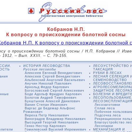
Кобранов Н.П.
К вопросу о происхождении болотной сосны
Кобранов Н.П. К вопросу о происхождении болотной 
осу о происхождении болотной сосны / Н.П. Кобранов // Из
1912. – Вып. XXIII. – С. 79-155.
ССИИ.
ИСТОРИЯ ЛЕСОВОДСТВА
ЛЕСОУСТРОЙСТВО 
ОСТЬ
Русские лесоводы
ТАКСАЦИЯ
Алексеев Евгений Венедиктович
РУБКИ В ЛЕСАХ
вания
Алексеев Сергей Венедиктович
ЛЕСНАЯ СЕЛЕКЦИЯ 
Альбенский Анатолий Васильевич
СЕМЕНОВОДСТВО
Анучин Николай Павлович
ЛЕСОВОССТАНОВЛЕ
Арнольд Федор Карлович
АГРОЛЕСОМЕЛИОРА
Богословский Сергей Алексеевич
ЗАЩИТНОЕ ЛЕСОРА
енные
Боде Адольф Фридрих Карлович
БОЛЕЗНИ И ВРЕДИТ
Болотов Андрей Тимофеевич
ЛЕСОПОЛЬЗОВАНИЕ
Букштынов Алексей Данилович
ЛЕСОЭКСПЛУАТАЦИ
Ванин Степан Иванович
Лесозаготовки
Варгас де Бедемар Альфонс
Сплав леса
Романович
Побочное пользован
Вереха Петр Николаевич
Подсочка леса
Виноградов Владимир Николаевич
Рекреационное поль
Высоцкий Георгий Николаевич
Благоустройство ле
Генко Нестор Карлович
Лесопарки
елители
Гомилевский Василий Иеремиевич
МЕХАНИЗАЦИЯ И