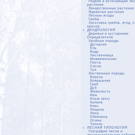
Редкие и исчезающие ле
растения
Лекарственные растения
Ядовитые растения
Лесные ягоды
Грибы
Заготовка грибов, ягод, 
орехов
ДЕНДРОЛОГИЯ
Деревья и кустарники.
Определители
Хвойные породы
Дугласия
Ель
Кедр
Лиственница
Можжевельник
Пихта
Сосна
Туя
Лиственные породы
Береза
Боярышник
Граб
Дуб
Жимолость
Ива
Ильм (вяз)
Калина
Клен
Лещина
Липа
Облепиха
Осина
Тополь
ЛЕСНАЯ ТИПОЛОГИЯ
География лесов и
лесорастительное райони