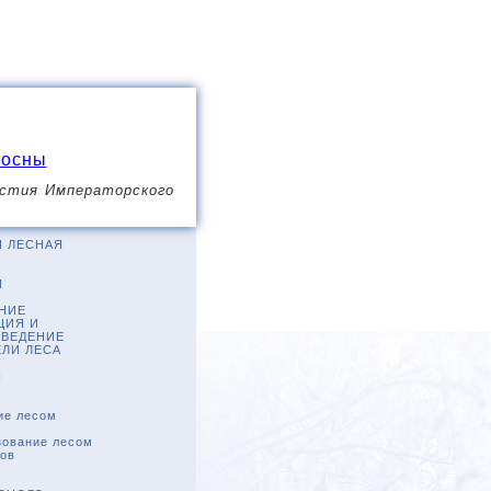
сосны
вестия Императорского
И ЛЕСНАЯ
И
НИЕ
ЦИЯ И
ЗВЕДЕНИЕ
ЕЛИ ЛЕСА
.
Я
ие лесом
зование лесом
сов