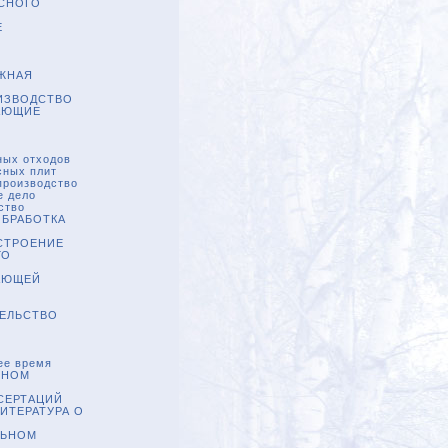
ЕСНОГО
Е
ЖНАЯ
ИЗВОДСТВО
АЮЩИЕ
ных отходов
сных плит
производство
е дело
ство
ОБРАБОТКА
СТРОЕНИЕ
ГО
АЮЩЕЙ
ТЕЛЬСТВО
щее время
СНОМ
СЕРТАЦИЙ
ИТЕРАТУРА О
ЛЬНОМ