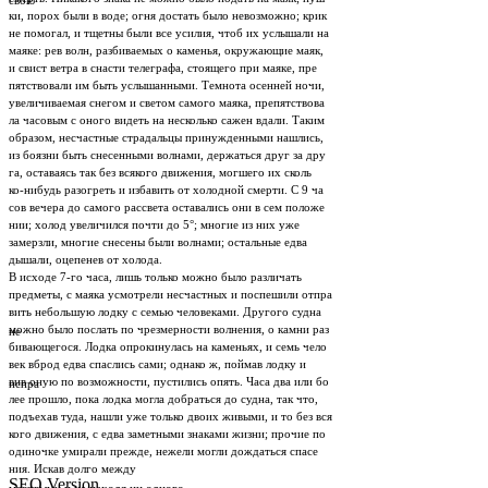
свою
ки, порох были в воде; огня достать было невозможно; крик
не помогал, и тщетны были все усилия, чтоб их услышали на
маяке: рев волн, разбиваемых о каменья, окружающие маяк,
и свист ветра в снасти телеграфа, стоящего при маяке, пре­
пятствовали им быть услышанными. Темнота осенней ночи,
увеличиваемая снегом и светом самого маяка, препятствова­
ла часовым с оного видеть на несколько сажен вдали. Таким
образом, несчастные страдальцы принужденными нашлись,
из боязни быть снесенными волнами, держаться друг за дру­
га, оставаясь так без всякого движения, могшего их сколь­
ко-нибудь разогреть и избавить от холодной смерти. С 9 ча­
сов вечера до самого рассвета оставались они в сем положе­
нии; холод увеличился почти до 5°; многие из них уже
замерзли, многие снесены были волнами; остальные едва
дышали, оцепенев от холода.
В исходе 7-го часа, лишь только можно было различать
предметы, с маяка усмотрели несчастных и поспешили отпра­
вить небольшую лодку с семью человеками. Другого судна
можно было послать по чрезмерности волнения, о камни раз­
не
бивающегося. Лодка опрокинулась на каменьях, и семь чело­
век вброд едва спаслись сами; однако ж, поймав лодку и
вив оную по возможности, пустились опять. Часа два или бо­
испра­
лее прошло, пока лодка могла добраться до судна, так что,
подъехав туда, нашли уже только двоих живыми, и то без вся­
кого движения, с едва заметными знаками жизни; прочие по­
одиночке умирали прежде, нежели могли дождаться спасе­
ния. Искав долго между
SEO Version