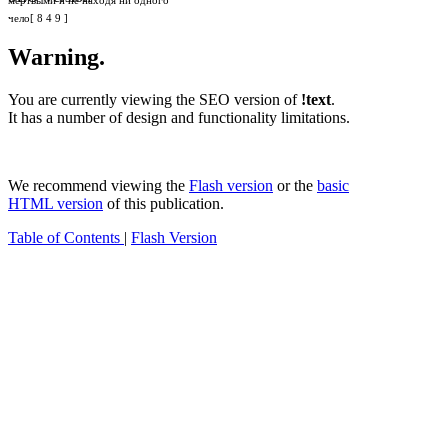
мертвыми и не находя ни одного
чело[ 8 4 9 ]
Warning.
You are currently viewing the SEO version of
!text
.
It has a number of design and functionality limitations.
We recommend viewing the
Flash version
or the
basic
HTML version
of this publication.
Table of Contents
|
Flash Version