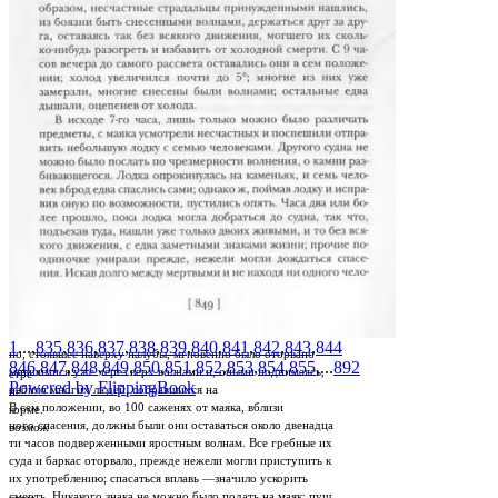
1
...,
835
,
836
,
837
,
838
,
839
,
840
,
841
,
842
,
843
,
844
но, стоявшее наверху палубы, мгновенно было оторвано
846
,
847
,
848
,
849
,
850
,
851
,
852
,
853
,
854
,
855
,...
892
мившимися уже через верх волнами и, оными поднимаясь,
стре­
Powered by FlippingBook
ребило многих людей, собравшихся на
пе­
В сем положении, во 100 саженях от маяка, вблизи
корме.
ного спасения, должны были они оставаться около двенадца­
возмож­
ти часов подверженными яростным волнам. Все гребные их
суда и баркас оторвало, прежде нежели могли приступить к
их употреблению; спасаться вплавь —значило ускорить
смерть. Никакого знака не можно было подать на маяк; пуш­