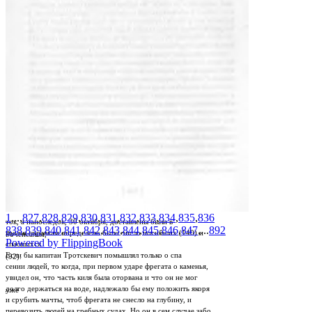
1
...,
827
,
828
,
829
,
830
,
831
,
832
,
833
,
834
,
835
,
836
ток, а напоследок, 30 октября, доставлены были в
838
,
839
,
840
,
841
,
842
,
843
,
844
,
845
,
846
,
847
,...
892
где по справкам определено было число погибших (140) и
Роченсальм,
Powered by FlippingBook
спасшихся
Если бы капитан Тротскевич помышлял только о спа­
(92).
сении людей, то когда, при первом ударе фрегата о каменья,
увидел он, что часть киля была оторвана и что он не мог
долго держаться на воде, надлежало бы ему положить якоря
уже
и срубить мачты, чтоб фрегата не снесло на глубину, и
перевозить людей на гребных судах. Но он в сем случае забо­