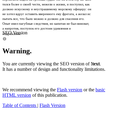
тился более о своей чести, нежели о жизни, и поступил, как
должно искусному и неустрашимому морскому офицеру: он
не хотел вдруг оставить вверенного ему фрегата, а желал ис­
пытать все, что было можно и должно для спасения его.
Опыт имел пагубные следствия, но капитан не был виноват,
а напротив, поступок его достоин удивления и
SEO Version
подражания.
Warning.
You are currently viewing the SEO version of
!text
.
It has a number of design and functionality limitations.
We recommend viewing the
Flash version
or the
basic
HTML version
of this publication.
Table of Contents
|
Flash Version