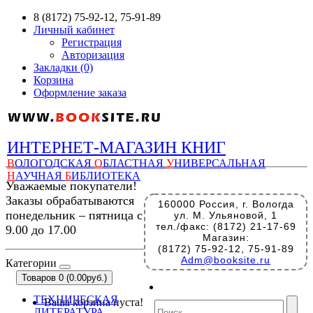
8 (8172) 75-92-12, 75-91-89
Личный кабинет
Регистрация
Авторизация
Закладки (0)
Корзина
Оформление заказа
ИНТЕРНЕТ-МАГАЗИН КНИГ
В
ОЛОГОДСКАЯ
О
БЛАСТНАЯ
У
НИВЕРСАЛЬНАЯ
Н
АУЧНАЯ
Б
ИБЛИОТЕКА
Уважаемые покупатели!
Заказы обрабатываются
160000 Россия, г. Вологда
понедельник – пятница с
ул. М. Ульяновой, 1
тел./факс: (8172) 21-17-69
9.00 до 17.00
Магазин:
(8172) 75-92-12, 75-91-89
Adm@booksite.ru
Категории
Товаров 0 (0.00руб.)
ТЕХНИЧЕСКАЯ
Ваша корзина пуста!
ЛИТЕРАТУРА