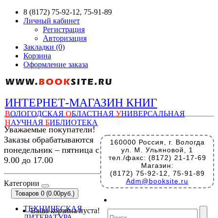
8 (8172) 75-92-12, 75-91-89
Личный кабинет
Регистрация
Авторизация
Закладки (0)
Корзина
Оформление заказа
ИНТЕРНЕТ-МАГАЗИН КНИГ
В
ОЛОГОДСКАЯ
О
БЛАСТНАЯ
У
НИВЕРСАЛЬНАЯ
Н
АУЧНАЯ
Б
ИБЛИОТЕКА
Уважаемые покупатели!
Заказы обрабатываются
160000 Россия, г. Вологда
понедельник – пятница с
ул. М. Ульяновой, 1
тел./факс: (8172) 21-17-69
9.00 до 17.00
Магазин:
(8172) 75-92-12, 75-91-89
Adm@booksite.ru
Категории
Товаров 0 (0.00руб.)
ТЕХНИЧЕСКАЯ
Ваша корзина пуста!
ЛИТЕРАТУРА