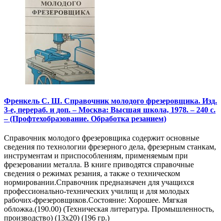
Френкель С. Ш. Справочник молодого фрезеровщика. Изд.
3-е, перераб. и доп. – Москва: Высшая школа, 1978. – 240 с.
– (Профтехобразование. Обработка резанием)
Справочник молодого фрезеровщика содержит основные
сведения по технологии фрезерного дела, фрезерным станкам,
инструментам и приспособлениям, применяемым при
фрезеровании металла. В книге приводятся справочные
сведения о режимах резания, а также о техническом
нормировании.Справочник предназначен для учащихся
профессионально-технических училищ и для молодых
рабочих-фрезеровщиков.Состояние: Хорошее. Мягкая
обложка.(190.00) (Техническая литература. Промышленность,
производство) (13х20) (196 гр.)