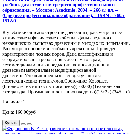
учебник для студентов среднего профессионального
образования. – Москва: Academia, 2004. – 266 с.: ил. –
(Среднее профессиональное образование). – ISBN 5-7695-
1512-0
В учебнике описано строение древесины, рассмотрены ее
химические и физические свойства. Даны сведения о
механических свойствах древесины и методах их испытаний.
Рассмотрены пороки и стойкость древесины. Приведена
характеристика лесных пород. Дана классификация и
сформулированы требования к лесным товарам,
лесоматериалам, пилопродукции, композиционным
древесным материалам и модифицированной
древесине.Учебник предназначен для учащихся
лесотехнических техникумов.Состояние: Хорошее.
(Библиотечные штампы погашены)(160.00) (Техническая
литература. Промышленность, производство)(15х22) (345 гр.)
Наличие: 1
Цена: 160.00руб.
Купить