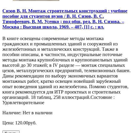
Сизов В. Н. Монтаж строительных конструкций : учебное
пособие для студентов вузов / В. Н. Сизов, В. С.
Тимофеевич, В. М. Усенко ; под общ. ред. В. Н. Сизова. –
Москва : Высшая школа, 1969. – 407, [1] с. : ил.
В книге освещены современные методы монтажа
гражданских и промышленных зданий и сооружений из
железобетонных и металлических конструкций. Также в
пособии описаны, в частности, индустриальные поточные
методы монтажа крупноблочных и крупнопанельных зданий
высотой до 30 этажей; в IV разделе — монтаж специальных
цехов, металлургических предприятий, телевизионных башен.
Даны рекомендации по выбору экономичных вариантов
монтажных работ, кратко освещен новейший зарубежный
опыт возведения зданий из железобетона. Помимо студентов,
книга рекомендуется для ИТР проектных и строительных
организаций. 18 таблиц, 258 иллюстраций.Состояние :
Удовлетворительное
Наличие: Нет в наличии
Цена: 120.00руб.