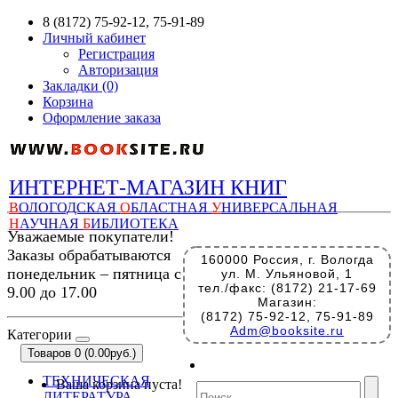
8 (8172) 75-92-12, 75-91-89
Личный кабинет
Регистрация
Авторизация
Закладки (0)
Корзина
Оформление заказа
ИНТЕРНЕТ-МАГАЗИН КНИГ
В
ОЛОГОДСКАЯ
О
БЛАСТНАЯ
У
НИВЕРСАЛЬНАЯ
Н
АУЧНАЯ
Б
ИБЛИОТЕКА
Уважаемые покупатели!
Заказы обрабатываются
160000 Россия, г. Вологда
понедельник – пятница с
ул. М. Ульяновой, 1
тел./факс: (8172) 21-17-69
9.00 до 17.00
Магазин:
(8172) 75-92-12, 75-91-89
Adm@booksite.ru
Категории
Товаров 0 (0.00руб.)
ТЕХНИЧЕСКАЯ
Ваша корзина пуста!
ЛИТЕРАТУРА