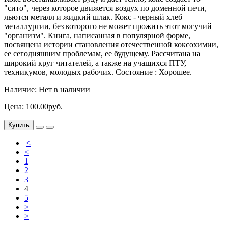
"сито", через которое движется воздух по доменной печи,
льются металл и жидкий шлак. Кокс - черный хлеб
металлургии, без которого не может прожить этот могучий
"организм". Книга, написанная в популярной форме,
посвящена истории становления отечественной коксохимии,
ее сегодняшним проблемам, ее будущему. Рассчитана на
широкий круг читателей, а также на учащихся ПТУ,
техникумов, молодых рабочих. Состояние : Хорошее.
Наличие: Нет в наличии
Цена: 100.00руб.
Купить
|<
<
1
2
3
4
5
>
>|