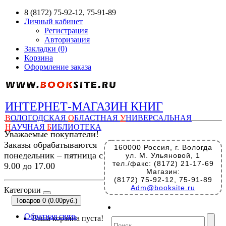
8 (8172) 75-92-12, 75-91-89
Личный кабинет
Регистрация
Авторизация
Закладки (0)
Корзина
Оформление заказа
ИНТЕРНЕТ-МАГАЗИН КНИГ
В
ОЛОГОДСКАЯ
О
БЛАСТНАЯ
У
НИВЕРСАЛЬНАЯ
Н
АУЧНАЯ
Б
ИБЛИОТЕКА
Уважаемые покупатели!
Заказы обрабатываются
160000 Россия, г. Вологда
понедельник – пятница с
ул. М. Ульяновой, 1
тел./факс: (8172) 21-17-69
9.00 до 17.00
Магазин:
(8172) 75-92-12, 75-91-89
Adm@booksite.ru
Категории
Товаров 0 (0.00руб.)
Обратная связь
Ваша корзина пуста!