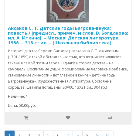
Аксаков С. Т. Детские годы Багрова-внука:
повесть / [предисл., примеч. и слов. В. Богданова;
ил. А. Иткина]. – Москва: Детская литература,
1986. – 318 с.: ил. – (Школьная библиотека)
История детства Сережи Багрова рассказана С. Т. Аксаковым
(1791-1859) с такой обстоятельностью, что возникает иллюзия
течения самой жизни героя. Однако история детства – не
самоцель. Воспитание души, формирование человека в ребенке,
становление личности – вот главное в книге «Детские годы
Багрова-внука». (Художественная литература. Состояние
хорошее, штампы погашены, 80=00, 13Х21 см., 304 гр.)
Наличие: 1
Цена: 50.00руб.
1
2
3
4
5
6
7
8
9
>
>|