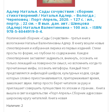
Адлер Наталья. Сады сочувствия : сборник
стихотворений / Наталья Адлер. – Вологда ;
Череповец : Порт-Апрель, 2020. – 127 с. : ил.,
портр. ; 22 см. – В вых. дан. авт.: Швецова
(Адлер) Наталья Валентиновна – 100 экз. – ISBN
978-5-6044919-0-4.
Поэтический сборник «Сады Сочувствия» - третья книга
вологжанки Натальи Валентиновны Адлер. В книгу вошли новые
стихотворения и избранная лирика из первых изданий. Стихи
просты по форме, но глубоки по содержанию. Каждое
стихотворение заставляет задуматься, вникнуть, осознать не
только лежащий на поверхности смысл, но вспомнить когда-то
прочитанные мифы, осознать метафоры. Каждый текст
представляется анфиладой шифров, культурных кодов, среди
которых словно приостанавливается, притормаживает время,
замолкают звуки. Автор просто берет читателя за руку и
приглашает совершить путешествие по эпохам и странам… Книга
вышла в свет в издательстве «Порт-Апрель».Сборник адресован
широкому кругу читателей. Книга новая
Наличие: 2