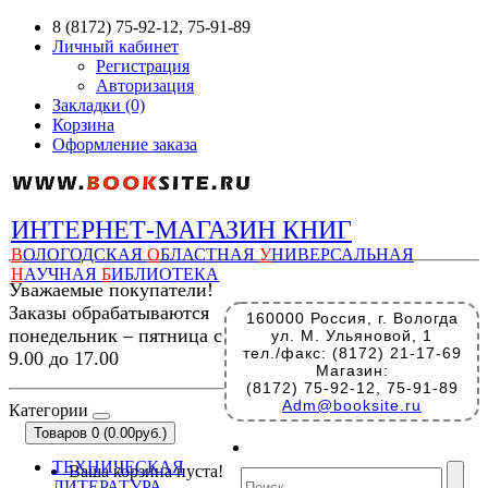
8 (8172) 75-92-12, 75-91-89
Личный кабинет
Регистрация
Авторизация
Закладки (0)
Корзина
Оформление заказа
ИНТЕРНЕТ-МАГАЗИН КНИГ
В
ОЛОГОДСКАЯ
О
БЛАСТНАЯ
У
НИВЕРСАЛЬНАЯ
Н
АУЧНАЯ
Б
ИБЛИОТЕКА
Уважаемые покупатели!
Заказы обрабатываются
160000 Россия, г. Вологда
понедельник – пятница с
ул. М. Ульяновой, 1
тел./факс: (8172) 21-17-69
9.00 до 17.00
Магазин:
(8172) 75-92-12, 75-91-89
Adm@booksite.ru
Категории
Товаров 0 (0.00руб.)
ТЕХНИЧЕСКАЯ
Ваша корзина пуста!
ЛИТЕРАТУРА