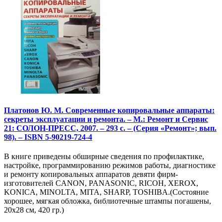
Платонов Ю. М. Современные копировальные аппараты:
секреты эксплуатации и ремонта. – М.: Ремонт и Сервис
21: СОЛОН-ПРЕСС, 2007. – 293 с. – (Серия «Ремонт»; вып.
98). – ISBN 5-90219-724-4
В книге приведены обширные сведения по профилактике,
настройке, программированию режимов работы, диагностике
и ремонту копировальных аппаратов девяти фирм-
изготовителей CANON, PANASONIC, RICOH, XEROX,
KONICA, MINOLTA, MITA, SHARP, TOSHIBA.(Состояние
хорошее, мягкая обложка, библиотечные штампы погашены,
20х28 см, 420 гр.)