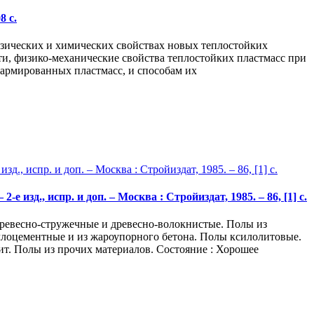
8 с.
зических и химических свойствах новых теплостойких
ти, физико-механические свойства теплостойких пластмасс при
армированных пластмасс, и способам их
зд., испр. и доп. – Москва : Стройиздат, 1985. – 86, [1] с.
древесно-стружечные и древесно-волокнистые. Полы из
лоцементные и из жароупорного бетона. Полы ксилолитовые.
т. Полы из прочих материалов. Состояние : Хорошее