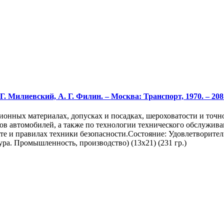
 Милиевский, А. Г. Филин. – Москва: Транспорт, 1970. – 208 
ционных материалах, допусках и посадках, шероховатости и точ
тов автомобилей, а также по технологии технического обслужива
те и правилах техники безопасности.Состояние: Удовлетворител
ра. Промышленность, производство) (13х21) (231 гр.)