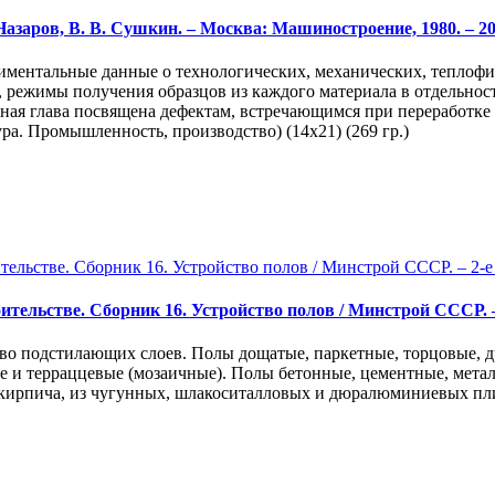
Назаров, В. В. Сушкин. – Москва: Машиностроение, 1980. – 20
иментальные данные о технологических, механических, теплофи
, режимы получения образцов из каждого материала в отдельнос
ая глава посвящена дефектам, встречающимся при переработке 
ра. Промышленность, производство) (14х21) (269 гр.)
ьстве. Сборник 16. Устройство полов / Минстрой СССР. – 2-е и
тво подстилающих слоев. Полы дощатые, паркетные, торцовые, 
и терраццевые (мозаичные). Полы бетонные, цементные, метал
 кирпича, из чугунных, шлакоситалловых и дюралюминиевых пли