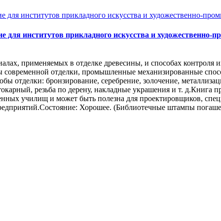
бие для институтов прикладного искусства и художественно
иалах, применяемых в отделке древесины, и способах контроля и
ы современной отделки, промышленные механизированные спос
бы отделки: бронзирование, серебрение, золочение, металлизац
окарный, резьба по дерену, накладные украшения и т. д.Книга п
ных училищ и может быть полезна для проектировщиков, специа
едприятий.Состояние: Хорошее. (Библиотечные штампы погашен