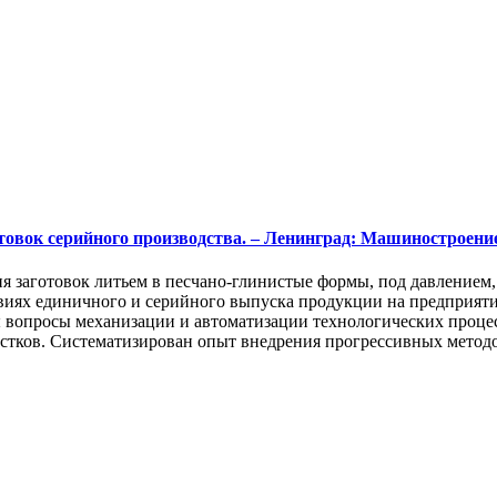
вок серийного производства. – Ленинград: Машиностроение, 1
я заготовок литьем в песчано-глинистые формы, под давлением
овиях единичного и серийного выпуска продукции на предприят
 вопросы механизации и автоматизации технологических проце
частков. Систематизирован опыт внедрения прогрессивных мето