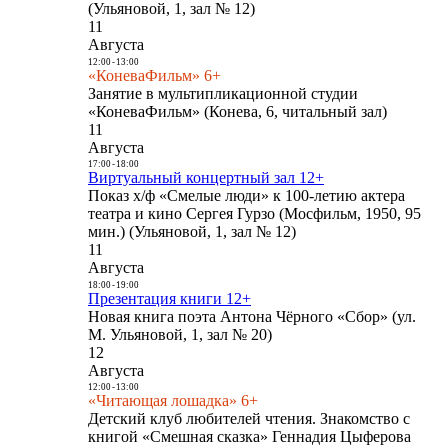
(Ульяновой, 1, зал № 12)
11
Августа
12:00
-
13:00
«КоневаФильм» 6+
Занятие в мультипликационной студии
«КоневаФильм» (Конева, 6, читальный зал)
11
Августа
17:00
-
18:00
Виртуальный концертный зал 12+
Показ х/ф «Смелые люди» к 100-летию актера
театра и кино Сергея Гурзо (Мосфильм, 1950, 95
мин.) (Ульяновой, 1, зал № 12)
11
Августа
18:00
-
19:00
Презентация книги 12+
Новая книга поэта Антона Чёрного «Сбор» (ул.
М. Ульяновой, 1, зал № 20)
12
Августа
12:00
-
13:00
«Читающая лошадка» 6+
Детский клуб любителей чтения. Знакомство с
книгой «Смешная сказка» Геннадия Цыферова