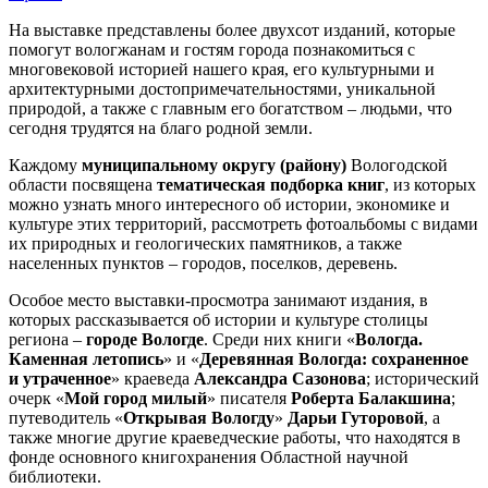
На выставке представлены более двухсот изданий, которые
помогут вологжанам и гостям города познакомиться с
многовековой историей нашего края, его культурными и
архитектурными достопримечательностями, уникальной
природой, а также с главным его богатством – людьми, что
сегодня трудятся на благо родной земли.
Каждому
муниципальному округу (району)
Вологодской
области посвящена
тематическая подборка книг
, из которых
можно узнать много интересного об истории, экономике и
культуре этих территорий, рассмотреть фотоальбомы с видами
их природных и геологических памятников, а также
населенных пунктов – городов, поселков, деревень.
Особое место выставки-просмотра занимают издания, в
которых рассказывается об истории и культуре столицы
региона –
городе Вологде
. Среди них книги «
Вологда.
Каменная летопись
» и «
Деревянная Вологда: сохраненное
и утраченное
» краеведа
Александра Сазонова
; исторический
очерк «
Мой город милый
» писателя
Роберта Балакшина
;
путеводитель «
Открывая Вологду
»
Дарьи Гуторовой
, а
также многие другие краеведческие работы, что находятся в
фонде основного книгохранения Областной научной
библиотеки.