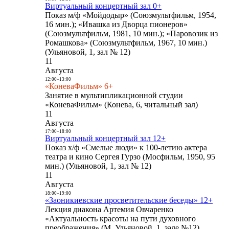
Виртуальный концертный зал 0+
Показ м/ф «Мойдодыр» (Союзмультфильм, 1954,
16 мин.); «Ивашка из Дворца пионеров»
(Союзмультфильм, 1981, 10 мин.); «Паровозик из
Ромашкова» (Союзмультфильм, 1967, 10 мин.)
(Ульяновой, 1, зал № 12)
11
Августа
12:00
-
13:00
«КоневаФильм» 6+
Занятие в мультипликационной студии
«КоневаФильм» (Конева, 6, читальный зал)
11
Августа
17:00
-
18:00
Виртуальный концертный зал 12+
Показ х/ф «Смелые люди» к 100-летию актера
театра и кино Сергея Гурзо (Мосфильм, 1950, 95
мин.) (Ульяновой, 1, зал № 12)
11
Августа
18:00
-
19:00
«Заоникиевские просветительские беседы» 12+
Лекция диакона Артемия Овчаренко
«Актуальность красоты на пути духовного
преображения» (М. Ульяновой, 1, зале №12)