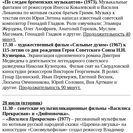
«По следам бременских музыкантов» (1973).
Музыкальные
фантазии от режиссеров Инессы Ковалевской и Василия
Ливанова по мотивам сказок братьев Гримм. Музыку к
текстам песен Юрия Энтина написал известный советский
композитор Геннадий Гладков. Роли озвучивали: Эльмира
Жерздева, Олег Анофриев, Анатолий Горохов, Муслим
Магомаев, Геннадий Гладков и другие.
Продолжительность 40
минут.
17.30 – художественный фильм «Сильные духом» (1967) к
115-летию со дня рождения Героя Советского Союза Н.И.
Кузнецова.
Экранизация одноименного романа Дмитрия
Медведева о деятельности легендарного советского
разведчика Николая Кузнецова. Фильм снят на Свердловской
киностудии режиссером Виктором Георгиевым. В ролях:
Гунар Цилинский, Иван Переверзев, Евгений Весник,
Люсьена Овчинникова, Юрий Соломин, Вия Артмане и
другие.
Продолжительность 90 минут.
28 июля (вторник)
11.30 – советские мультипликационные фильмы «Василиса
Прекрасная» и «Дюймовочка».
– «Василиса Прекрасная»
(1977)
– рисованный мультфильм
по мотивам русской народной сказки «Царевна-лягушка» на
киностудии «Союзмультфильм» создал режиссер Владимир