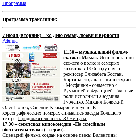
Программа
Программа трансляций:
7 июля (вторник) – ко Дню семьи, любви и верности
Афиша
11.30 – музыкальный фильм-
сказка «Мама».
Интерпретацию
сюжета о волке и семерых
козлятах
в 1976 году сняла
режиссер Элизабета Бостан.
Картина создана на киностудии
«Мосфильм» совместно с
Румынией и Францией. Главные
роли исполнили Людмила
Гурченко, Михаил Боярский,
Олег Попов, Савелий Крамаров и другие. В
хореографических номерах снимались звезды Большого
театра.
Продолжительность: 83 минуты.
17.30 – советская кинокомедия «По семейным
обстоятельствам» (1 серия).
Сценарий фильма создан на основе пьесы Валентины