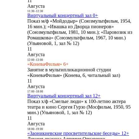
11
Августа
11:30
-
12:30
Виртуальный концертный зал 0+
Показ м/ф «Мойдодыр» (Союзмультфильм, 1954,
16 мин.); «Ивашка из Дворца пионеров»
(Союзмультфильм, 1981, 10 мин.); «Паровозик из
Ромашкова» (Союзмультфильм, 1967, 10 мин.)
(Ульяновой, 1, зал № 12)
11
Августа
12:00
-
13:00
«КоневаФильм» 6+
Занятие в мультипликационной студии
«КоневаФильм» (Конева, 6, читальный зал)
11
Августа
17:00
-
18:00
Виртуальный концертный зал 12+
Показ х/ф «Смелые люди» к 100-летию актера
театра и кино Сергея Гурзо (Мосфильм, 1950, 95
мин.) (Ульяновой, 1, зал № 12)
11
Августа
18:00
-
19:00
«Заоникиевские просветительские беседы» 12+
Лекция диакона Артемия Овчаренко