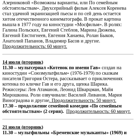
Азерниковой «Возможны варианты, или По семейным
обстоятельствам». Двухсерийный фильм Алексея Коренева
стал удачной экранизацией пьесы и по сей день остается
хитом отечественного кинематографа. В прокат картина
вышла в 1977 году на киностудии «Мосфильм». В ролях:
Галина Польских, Евгений Стеблов, Марина Дюжева,
Евгений Евстигнеев, Евгения Ханаева, Ролан Быков,
Анатолий Папанов, Владимир Басов и другие.
Продолжительность: 60 минут.
14 июля (вторник)
11.30 – мультсериал «Котенок по имени Гав»
создан на
киностудии «Союзмультфильм» (1976-1979) по сказкам
писателя Григория Остера, рассказывает о приключениях
котенка по кличке Гав и его друга, щенка Шарика.
Режиссеры: Лев Атаманов, Леонид Шварцман, Майя
Мирошкина. Роли озвучивали: Василий Ливанов, Мария
Виноградова и другие
. Продолжительность: 50 минут.
17.30 – продолжение семейной комедии «По семейным
обстоятельствам» (2 серия).
Продолжительность: 60 минут.
21 июля (вторник)
11.30 – мультфильмы «Бременские музыканты» (1969) и