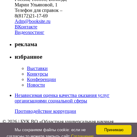
Марии Ульяновой, 1
Телефон для справок –
8(8172)21-17-69
Adm@booksite.ru
ВКонтакте
Видеохостинг
реклама
избранное
Выставки
Конкурсы
Конференции
Новости
Независимая оценка качества оказания услуг
организациями социальной сферы
Противодействие коррупции
© 2026 | БУК ВО «Областная универсальная научная
библиотека»
Мы cохраняем файлы cookie: если не
Принимаю
↑
согласны то можете закрыть сайт
Соглашение