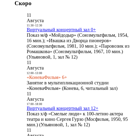
Скоро
11
Августа
11:30
-
12:30
Виртуальный концертный зал 0+
Показ м/ф «Мойдодыр» (Союзмультфильм, 1954,
16 мин.); «Ивашка из Дворца пионеров»
(Союзмультфильм, 1981, 10 мин.); «Паровозик из
Ромашкова» (Союзмультфильм, 1967, 10 мин.)
(Ульяновой, 1, зал № 12)
11
Августа
12:00
-
13:00
«КоневаФильм» 6+
Занятие в мультипликационной студии
«КоневаФильм» (Конева, 6, читальный зал)
11
Августа
17:00
-
18:00
Виртуальный концертный зал 12+
Показ х/ф «Смелые люди» к 100-летию актера
театра и кино Сергея Гурзо (Мосфильм, 1950, 95
мин.) (Ульяновой, 1, зал № 12)
11
Августа