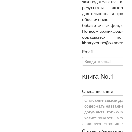
законодательства о пр
результаты интеллект
деятельности и требов
обеспечению сохра
библиотечных фондов.
По всем возникающим в
обращаться по ад
libraryvounb@yandex.ru
Email:
Книга No.
1
Описание книги
Cтраницы/диапазон стра