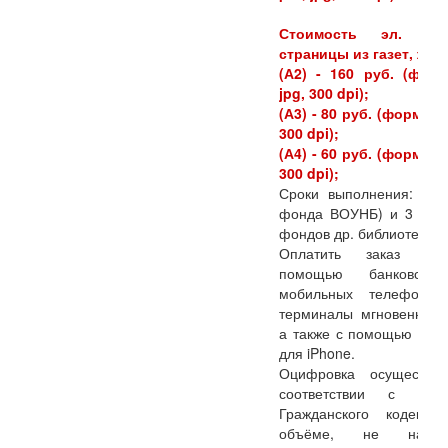
Стоимость эл. ко
страницы из газет, жур
(А2) - 160 руб. (форм
jpg, 300 dpi);
(А3) - 80 руб. (формат p
300 dpi);
(А4) - 60 руб. (формат p
300 dpi);
Сроки выполнения: 1 д
фонда ВОУНБ) и 3 - 5 
фондов др. библиотек.
Оплатить заказ м
помощью банковских
мобильных телефонов
терминалы мгновенной 
а также с помощью при
для iPhone.
Оцифровка осуществляется в
соответствии с IV 
Гражданского кодекс
объёме, не наруш