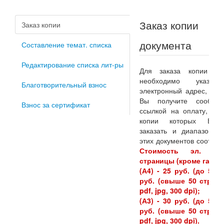
Заказ копии
Заказ копии
документа
Составление темат. списка
Редактирование списка лит-ры
Для заказа копии до
необходимо указа
Благотворительный взнос
электронный адрес, на 
Вы получите сообще
Взнос за сертификат
ссылкой на оплату, док
копии которых Вы 
заказать и диапазоны 
этих документов соответ
Стоимость эл. ко
страницы (кроме газет)
(А4) - 25 руб. (до 50 с
руб. (свыше 50 стр.) 
pdf, jpg, 300 dpi);
(А3) - 30 руб. (до 50 с
руб. (свыше 50 стр.) 
pdf, jpg, 300 dpi).