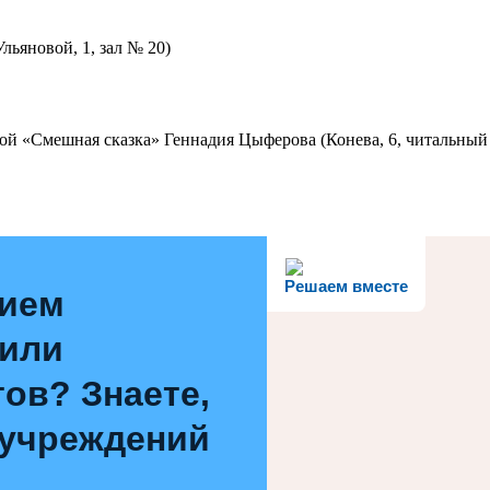
льяновой, 1, зал № 20)
ой «Смешная сказка» Геннадия Цыферова (Конева, 6, читальный 
Решаем вместе
нием
 или
ов? Знаете,
 учреждений