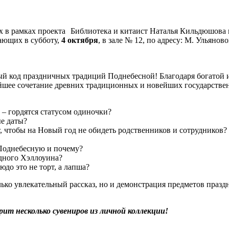
Библиотека и китаист Наталья Кильдюшова
ающих в субботу,
4 октября
, в зале № 12, по адресу: М. Ульяново
рный код праздничных традиций Поднебесной! Благодаря богатой
ейшее сочетание древних традиционных и новейших государстве
 – гордятся статусом одиночки?
е даты?
, чтобы на Новый год не обидеть родственников и сотрудников?
 Поднебесную и почему?
адного Хэллоуина?
до это не торт, а лапша?
ько увлекательный рассказ, но и демонстрация предметов празд
ит несколько сувениров из личной коллекции!