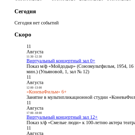
Сегодня
Сегодня нет событий
Скоро
11
Августа
11:30
-
12:30
Виртуальный концертный зал 0+
Показ м/ф «Мойдодыр» (Союзмультфильм, 1954, 16 
мин.) (Ульяновой, 1, зал № 12)
11
Августа
12:00
-
13:00
«КоневаФильм» 6+
Занятие в мультипликационной студии «КоневаФиль
11
Августа
17:00
-
18:00
Виртуальный концертный зал 12+
Показ х/ф «Смелые люди» к 100-летию актера театра
11
Августа