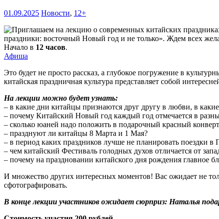
01.09.2025
Новости
,
12+
праздники: восточный Новый год и не только». Ждем всех жел
Начало в
12 часов
.
Афиша
Это будет не просто рассказ, а глубокое погружение в культу
китайская праздничная культура представляет собой интересн
На лекции можно будет узнать:
– в какие дни китайцы признаются друг другу в любви, в какие
– почему Китайский Новый год каждый год отмечается в разны
– сколько юаней надо положить в подарочный красный конверт
– празднуют ли китайцы 8 Марта и 1 Мая?
– в период каких праздников лучше не планировать поездки в
– чем китайский Фестиваль голодных духов отличается от зап
– почему на праздновании китайского дня рождения главное блю
И множество других интересных моментов! Вас ожидает не тол
сфотографировать.
В конце лекции участников ожидает сюрприз: Наталья подар
Стоимость участия 200 рублей.