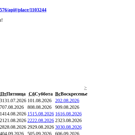
/576/api#/place/1103244
ы!
>
Пт
Пятница
Сб
Суббота
Вс
Воскресенье
31
31.07.2026
1
01.08.2026
2
02.08.2026
7
07.08.2026
8
08.08.2026
9
09.08.2026
14
14.08.2026
15
15.08.2026
16
16.08.2026
21
21.08.2026
22
22.08.2026
23
23.08.2026
28
28.08.2026
29
29.08.2026
30
30.08.2026
4
04.09.2026
5
05.09.2026
6
06.09.2026