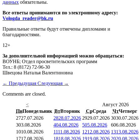
данных
обязательны.
Все ответы принимаются по электронному адресу:
Vologda_reader@bk.ru
Правильные ответы будут отмечены дипломами и
благодарностями.
12+
За дополнительной информацией можно обращаться:
ВОУНБ; Отдел просветительских программ
Тел.: 8 (8172) 72-96-30
Швецова Наталья Валентиновна
←
Предыдущая
Следующая
→
Comments are closed.
<
Август 2026
Пн
Понедельник
Вт
Вторник
Ср
Среда
Чт
Четверг
27
27.07.2026
28
28.07.2026
29
29.07.2026
30
30.07.2026
3
03.08.2026
4
04.08.2026
5
05.08.2026
6
06.08.2026
10
10.08.2026
11
11.08.2026
12
12.08.2026
13
13.08.2026
17
17.08.2026
18
18.08.2026
19
19.08.2026
20
20.08.2026