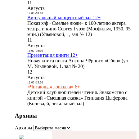
11
Августа
17:00
-
18:00
Виртуальный концертный зал 12+
Показ х/ф «Смелые люди» к 100-летию актера
театра и кино Сергея Гурзо (Мосфильм, 1950, 95
мин.) (Ульяновой, 1, зал № 12)
11
Августа
18:00
-
19:00
Презентация книги 12+
Новая книга поэта Антона Чёрного «Сбор» (ул.
М. Ульяновой, 1, зал № 20)
12
Августа
12:00
-
13:00
«Читающая лошадка» 6+
Детский клуб любителей чтения. Знакомство с
книгой «Смешная сказка» Геннадия Цыферова
(Конева, 6, читальный зал)
Архивы
Архивы