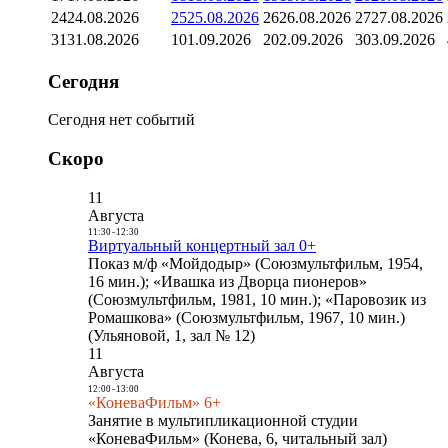
24
24.08.2026
25
25.08.2026
26
26.08.2026
27
27.08.2026
31
31.08.2026
1
01.09.2026
2
02.09.2026
3
03.09.2026
Сегодня
Сегодня нет событий
Скоро
11
Августа
11:30
-
12:30
Виртуальный концертный зал 0+
Показ м/ф «Мойдодыр» (Союзмультфильм, 1954,
16 мин.); «Ивашка из Дворца пионеров»
(Союзмультфильм, 1981, 10 мин.); «Паровозик из
Ромашкова» (Союзмультфильм, 1967, 10 мин.)
(Ульяновой, 1, зал № 12)
11
Августа
12:00
-
13:00
«КоневаФильм» 6+
Занятие в мультипликационной студии
«КоневаФильм» (Конева, 6, читальный зал)