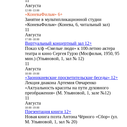
11
Августа
12:00
-
13:00
«КоневаФильм» 6+
Занятие в мультипликационной студии
«КоневаФильм» (Конева, 6, читальный зал)
11
Августа
17:00
-
18:00
Виртуальный концертный зал 12+
Показ х/ф «Смелые люди» к 100-летию актера
театра и кино Сергея Гурзо (Мосфильм, 1950, 95
мин.) (Ульяновой, 1, зал № 12)
11
Августа
18:00
-
19:00
«Заоникиевские просветительские беседы» 12+
Лекция диакона Артемия Овчаренко
«Актуальность красоты на пути духовного
преображения» (М. Ульяновой, 1, зале №12)
11
Августа
18:00
-
19:00
Презентация книги 12+
Новая книга поэта Антона Чёрного «Сбор» (ул.
М. Ульяновой, 1, зал № 20)