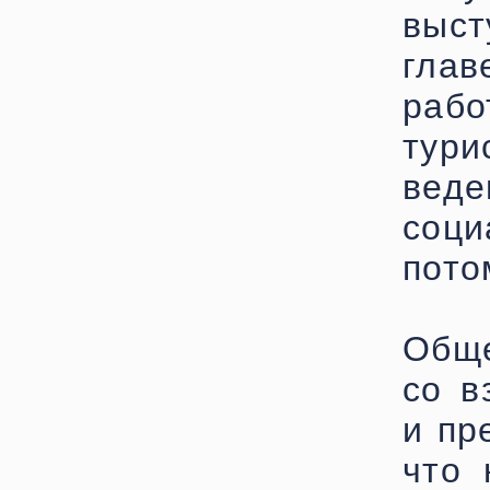
выс
глав
раб
тур
вед
соци
пото
Обще
со в
и пр
что 