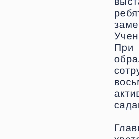
выст
реб
заме
Учен
Пр
обр
сот
вось
акт
сада
Глав