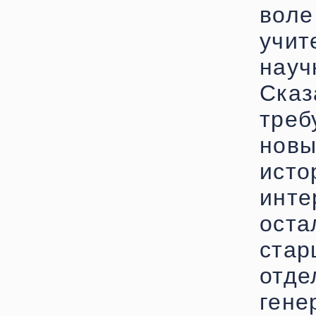
вол
учит
науч
Ска
треб
нов
ист
инт
оста
ста
отд
ген