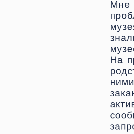
Мн
проб
музе
зна
музе
На п
родс
ним
зак
акт
сооб
запр