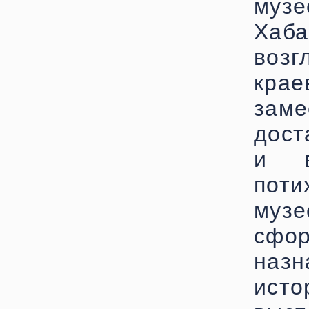
муз
Хаб
воз
кра
заме
дост
и в
поти
музе
сфо
наз
ист