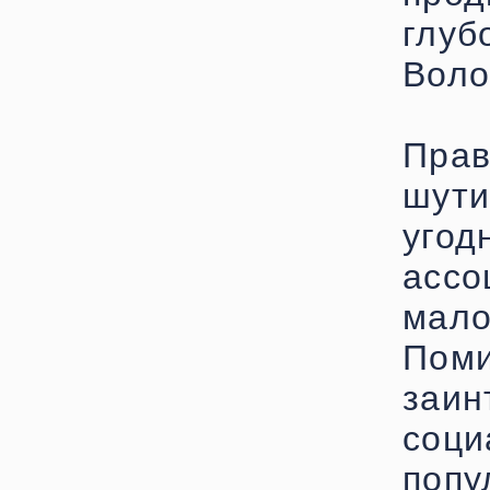
глу
Воло
Прав
шут
угод
ассо
мал
По
заи
соц
попу