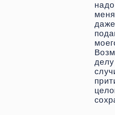
надо
меня
даж
под
мое
Воз
дел
случ
при
цел
сохр