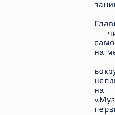
зани
Глав
— чи
само
на м
вок
непр
на 
«Му
перв