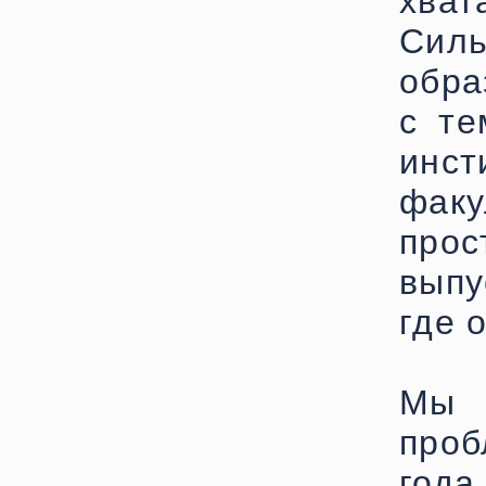
хват
Си
обра
с те
инст
факу
про
выпу
где 
Мы 
проб
года