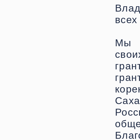
Влад
всех
Мы 
свои
гран
гран
кор
Саха
Росс
общ
Бла