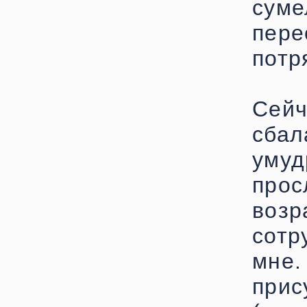
сум
пер
потр
Се
сба
умуд
про
возр
сот
мне.
прис