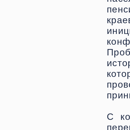
пен
крае
ини
кон
Проб
исто
кот
про
прин
С ко
пере