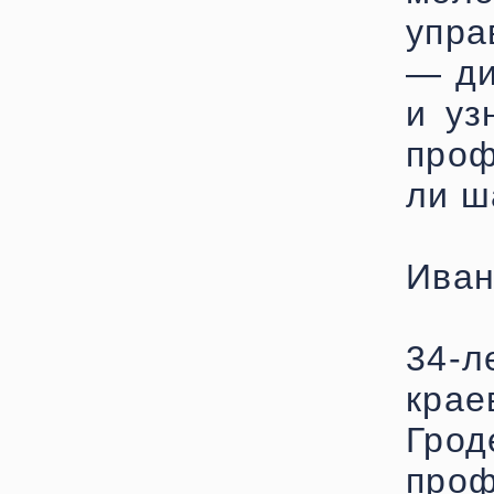
упра
— ди
и уз
проф
ли ш
Ива
34-л
кра
Гро
проф