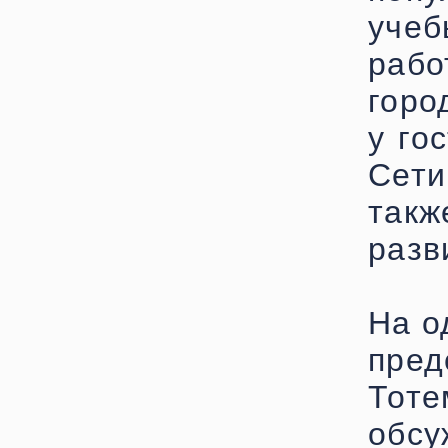
учеб
рабо
горо
у го
Сети
так
разв
На о
пре
Тоте
обсу