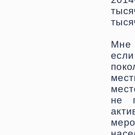
тыся
тыся
Мне 
если
пок
мест
мест
не 
акт
мер
нас