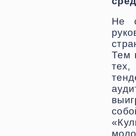
сред
Не с
руко
стра
Тем 
тех
тенд
ауд
выиг
соб
«Ку
мо