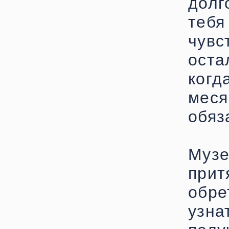
дол
тебя
чувс
оста
ког
мес
обяз
Музе
прит
обре
узна