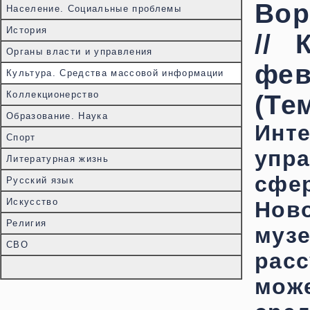
Вор
Население. Социальные проблемы
История
// 
Органы власти и управления
фев
Культура. Средства массовой информации
Коллекционерство
(Те
Образование. Наука
Ин
Спорт
упр
Литературная жизнь
сфе
Русский язык
Искусство
Ново
Религия
му
СВО
рас
мож