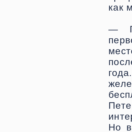
как 
— Г
перв
мест
посл
го
жел
бес
Пет
инте
Но в