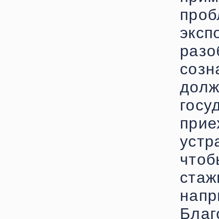
про
эксп
раз
соз
до
госу
при
уст
чтоб
ста
на
Бл