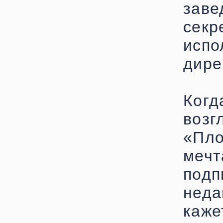
зав
секр
исп
дире
Ког
возг
«Пл
мечт
под
нед
каже