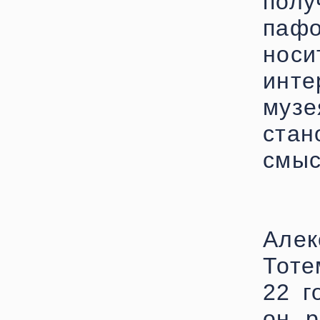
полу
пафо
носи
инте
муз
ста
смыс
Але
Тоте
22 г
он р