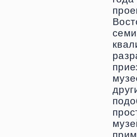
прое
Вос
семи
ква
раз
прие
музе
дру
подо
про
музе
пр