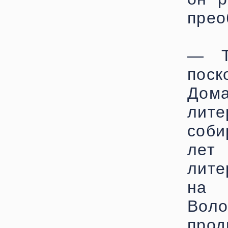
прео
— Т
поск
Дом
лите
соби
лет 
лите
на 
Воло
про