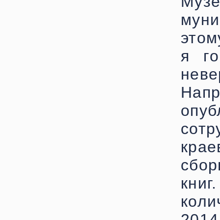
Муз
муни
этом
я го
неве
Напр
оп
сот
кра
сбор
кни
коли
201