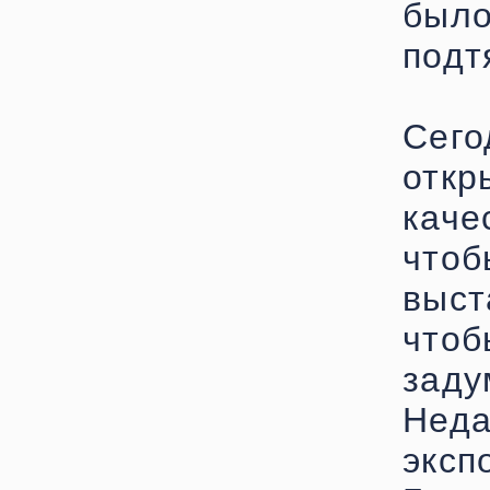
был
подт
Сег
откр
кач
что
выст
что
заду
Не
экс