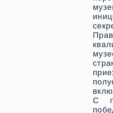
му
ин
се
Прав
ква
муз
стра
при
полу
вклю
С п
побе