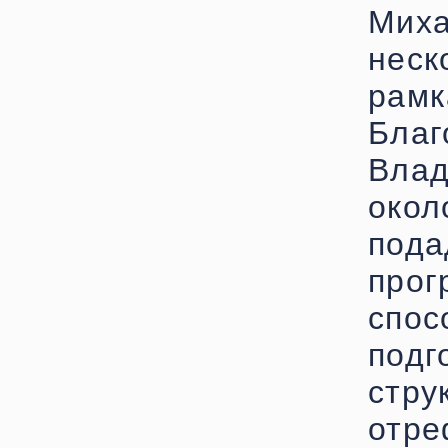
Мих
неск
рам
Бла
Вла
окол
пода
про
спос
под
ст
отр