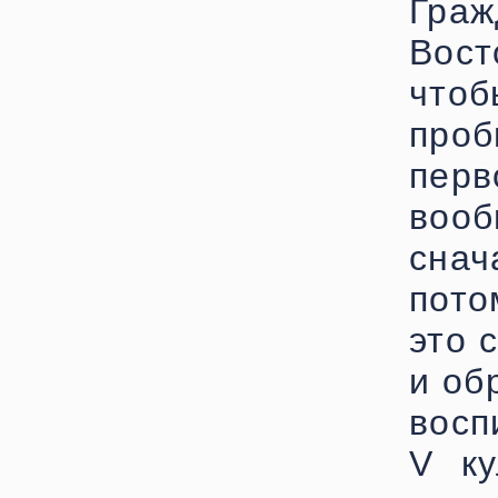
Гра
Вост
что
проб
пер
вооб
снач
пото
это 
и об
восп
V ку