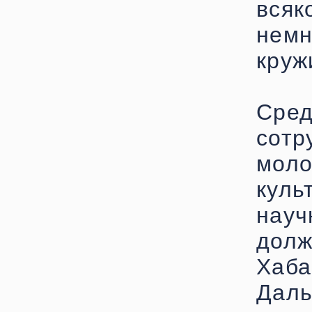
всяк
немн
круж
Ср
сот
мол
кул
нау
дол
Ха
Даль