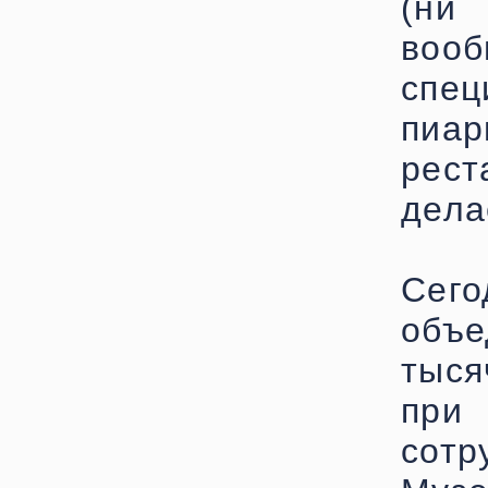
(ни
воо
спец
пиар
рес
дела
Сег
объе
тыся
при
сотр