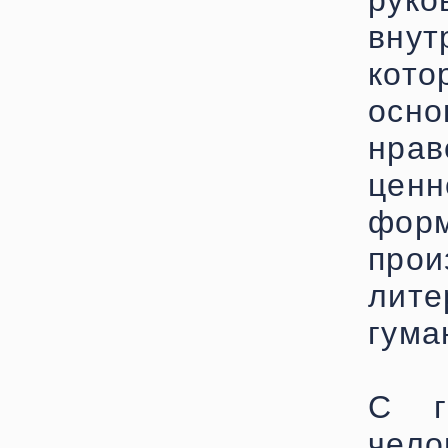
рук
внут
кот
осно
нра
ценн
фор
про
лите
гума
С г
чело