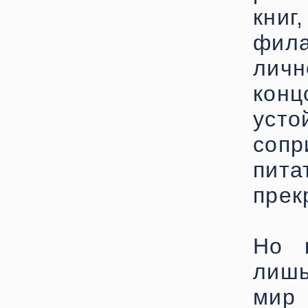
книг
фила
личн
кон
ус
сопр
пит
прек
Но к
лишь
мир 