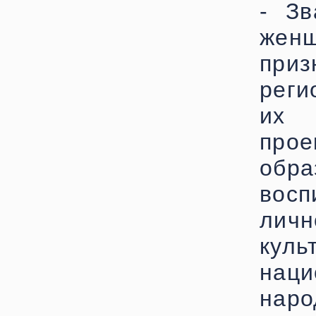
- Зв
жен
при
реги
их 
про
обр
восп
личн
ку
наци
наро