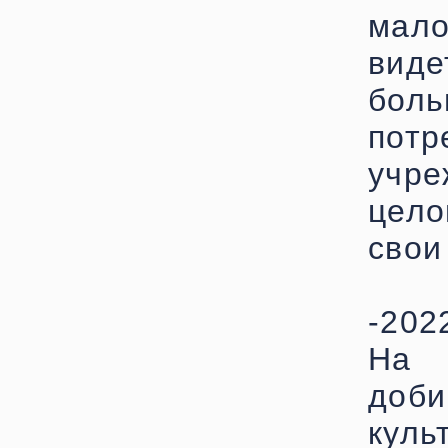
мало
вид
бол
пот
учре
цело
свои
-202
На 
доб
куль