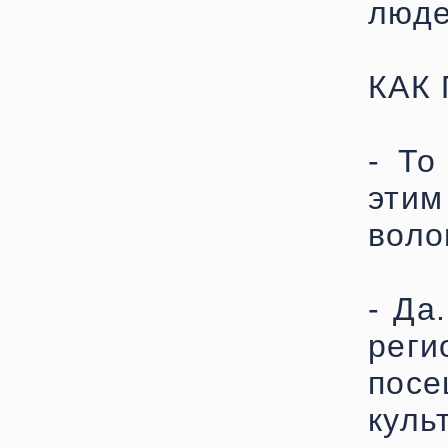
люде
КАК
- То
эти
воло
- Да
рег
пос
куль