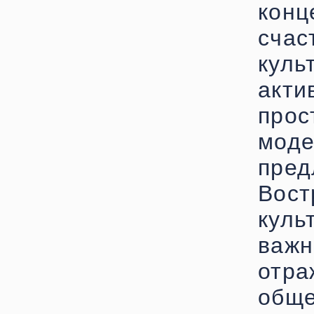
конц
сча
кул
акти
пр
мод
пре
Вос
куль
важ
отр
обще