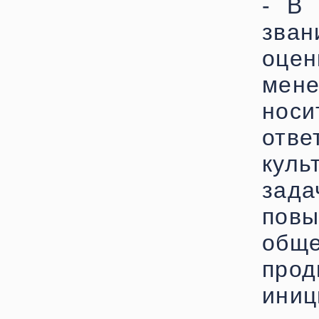
- В 
зван
оце
мене
но
отве
куль
зада
пов
обще
про
иниц