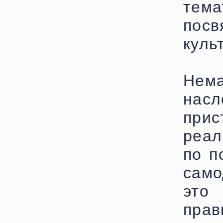
тема
посв
куль
Нем
на
при
реал
по п
само
это
прав