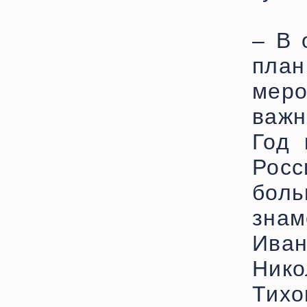
– В 
план
мер
важн
Год 
Росс
бол
зна
Ива
Нико
Тих