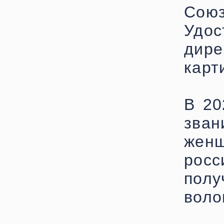
Со
Удо
дире
карт
В 20
зван
жен
рос
полу
воло