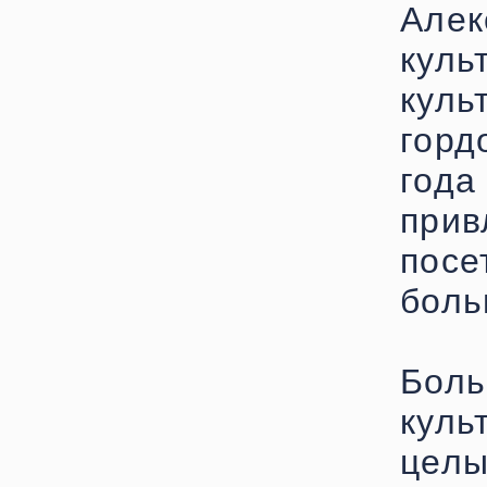
Алек
кул
кул
горд
года
при
посе
боль
Боль
куль
цел