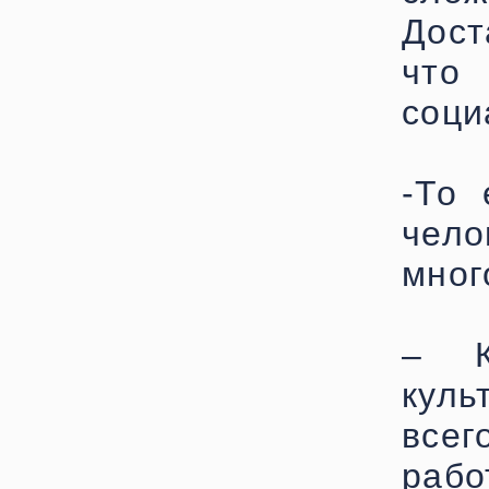
Дост
что
соци
-То 
чел
мног
– К
куль
все
рабо