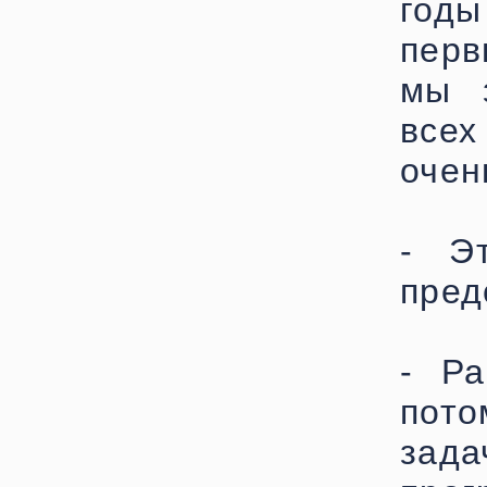
год
перв
мы 
всех
очен
- Э
пред
- Ра
пото
зада