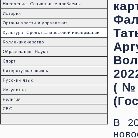
кар
Население. Социальные проблемы
История
Фа
Органы власти и управления
Та
Культура. Средства массовой информации
Коллекционерство
Ар
Образование. Наука
Во
Спорт
202
Литературная жизнь
Русский язык
(№ 
Искусство
(Го
Религия
СВО
В 20
ново