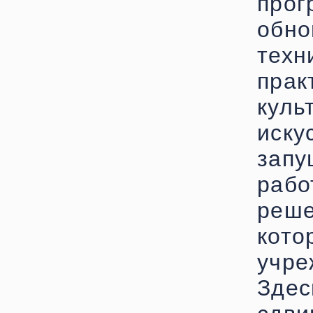
про
обн
тех
прак
куль
иску
запу
рабо
реш
кото
учре
Зде