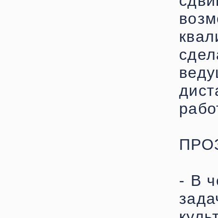
сдв
во
квал
сде
ве
дис
рабо
ПРО
- В 
зад
куль