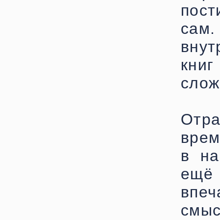
пост
сам
внут
книг
слож
Отра
врем
в на
ещё
впе
смы