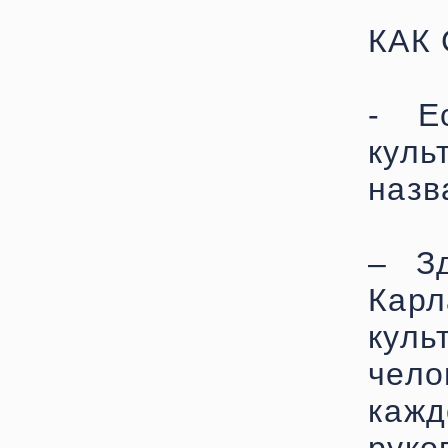
КАК
- Е
куль
назв
– З
Карл
куль
чело
ка