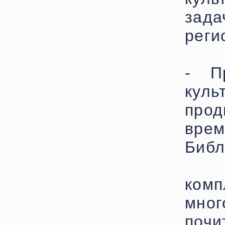
зад
реги
- П
кул
прод
вре
Библ
комп
мно
почи