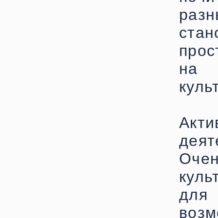
раз
стан
прос
на 
куль
Акт
деят
Оче
куль
для
воз