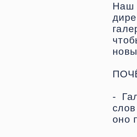
Наш 
дире
гал
чтоб
новы
ПОЧ
- Га
слов
оно 