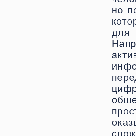
но п
кото
для
Нап
ак
инфо
пере
циф
об
про
оказ
сл