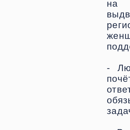
на 
вы
рег
жен
подд
- Лю
по
отве
обяз
зада