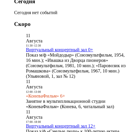
Сегодня
Сегодня нет событий
Скоро
11
Августа
11:30
-
12:30
Виртуальный концертный зал 0+
Показ м/ф «Мойдодыр» (Союзмультфильм, 1954,
16 мин.); «Ивашка из Дворца пионеров»
(Союзмультфильм, 1981, 10 мин.); «Паровозик из
Ромашкова» (Союзмультфильм, 1967, 10 мин.)
(Ульяновой, 1, зал № 12)
11
Августа
12:00
-
13:00
«КоневаФильм» 6+
Занятие в мультипликационной студии
«КоневаФильм» (Конева, 6, читальный зал)
11
Августа
17:00
-
18:00
Виртуальный концертный зал 12+
Показ х/ф «Смелые люди» к 100-летию актера