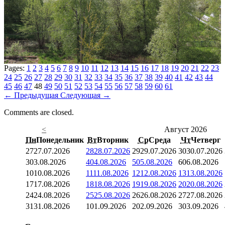
Pages:
1
2
3
4
5
6
7
8
9
10
11
12
13
14
15
16
17
18
19
20
21
22
23
24
25
26
27
28
29
30
31
32
33
34
35
36
37
38
39
40
41
42
43
44
45
46
47
48
49
50
51
52
53
54
55
56
57
58
59
60
61
←
Предыдущая
Следующая
→
Comments are closed.
<
Август 2026
Пн
Понедельник
Вт
Вторник
Ср
Среда
Чт
Четверг
27
27.07.2026
28
28.07.2026
29
29.07.2026
30
30.07.2026
3
03.08.2026
4
04.08.2026
5
05.08.2026
6
06.08.2026
10
10.08.2026
11
11.08.2026
12
12.08.2026
13
13.08.2026
17
17.08.2026
18
18.08.2026
19
19.08.2026
20
20.08.2026
24
24.08.2026
25
25.08.2026
26
26.08.2026
27
27.08.2026
31
31.08.2026
1
01.09.2026
2
02.09.2026
3
03.09.2026