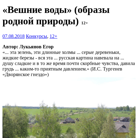
«Вешние воды» (образы
родной природы)
12+
07.08.2018
Конкурсы
,
12+
Автор: Лукьянов Егор
«... эта зелень, эти длинные холмы ... серые деревеньки,
жидкие березы - вся эта ... русская картина навевала на ...
душу сладкие и в то же время почти скорбные чувства, давила
грудь ... каким-то приятным давлением.» (И.С. Тургенев
«Дворянское гнездо»)