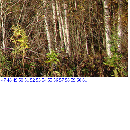
47
48
49
50
51
52
53
54
55
56
57
58
59
60
61