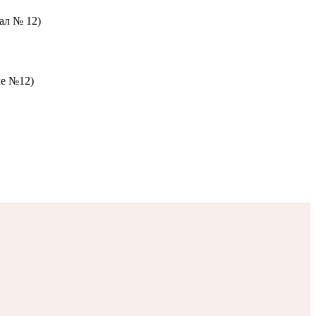
зал № 12)
ле №12)