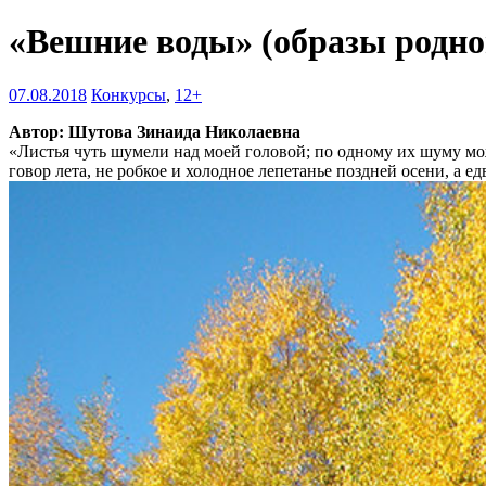
«Вешние воды» (образы родн
07.08.2018
Конкурсы
,
12+
Автор: Шутова Зинаида Николаевна
«Листья чуть шумели над моей головой; по одному их шуму мож
говор лета, не робкое и холодное лепетанье поздней осени, а 