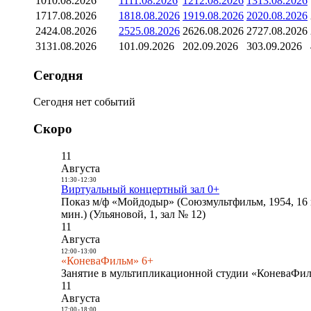
10
10.08.2026
11
11.08.2026
12
12.08.2026
13
13.08.2026
17
17.08.2026
18
18.08.2026
19
19.08.2026
20
20.08.2026
24
24.08.2026
25
25.08.2026
26
26.08.2026
27
27.08.2026
31
31.08.2026
1
01.09.2026
2
02.09.2026
3
03.09.2026
Сегодня
Сегодня нет событий
Скоро
11
Августа
11:30
-
12:30
Виртуальный концертный зал 0+
Показ м/ф «Мойдодыр» (Союзмультфильм, 1954, 16 
мин.) (Ульяновой, 1, зал № 12)
11
Августа
12:00
-
13:00
«КоневаФильм» 6+
Занятие в мультипликационной студии «КоневаФиль
11
Августа
17:00
-
18:00