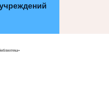
 учреждений
библиотека»