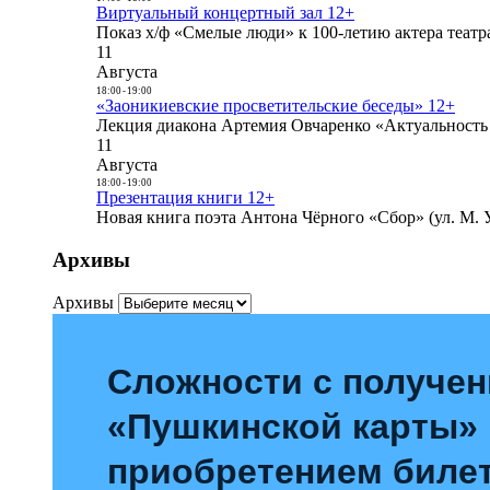
Виртуальный концертный зал 12+
Показ х/ф «Смелые люди» к 100-летию актера театра
11
Августа
18:00
-
19:00
«Заоникиевские просветительские беседы» 12+
Лекция диакона Артемия Овчаренко «Актуальность 
11
Августа
18:00
-
19:00
Презентация книги 12+
Новая книга поэта Антона Чёрного «Сбор» (ул. М. У
Архивы
Архивы
Сложности с получе
«Пушкинской карты»
приобретением билет