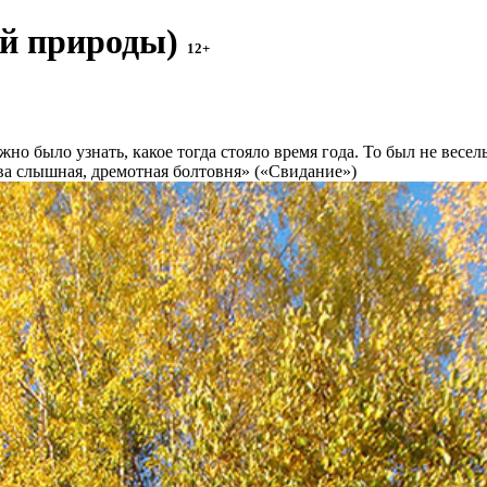
ой природы)
12+
но было узнать, какое тогда стояло время года. То был не весе
едва слышная, дремотная болтовня» («Свидание»)