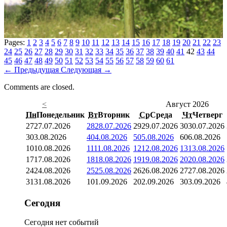
Pages:
1
2
3
4
5
6
7
8
9
10
11
12
13
14
15
16
17
18
19
20
21
22
23
24
25
26
27
28
29
30
31
32
33
34
35
36
37
38
39
40
41
42
43
44
45
46
47
48
49
50
51
52
53
54
55
56
57
58
59
60
61
←
Предыдущая
Следующая
→
Comments are closed.
<
Август 2026
Пн
Понедельник
Вт
Вторник
Ср
Среда
Чт
Четверг
27
27.07.2026
28
28.07.2026
29
29.07.2026
30
30.07.2026
3
03.08.2026
4
04.08.2026
5
05.08.2026
6
06.08.2026
10
10.08.2026
11
11.08.2026
12
12.08.2026
13
13.08.2026
17
17.08.2026
18
18.08.2026
19
19.08.2026
20
20.08.2026
24
24.08.2026
25
25.08.2026
26
26.08.2026
27
27.08.2026
31
31.08.2026
1
01.09.2026
2
02.09.2026
3
03.09.2026
Сегодня
Сегодня нет событий