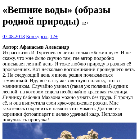
«Вешние воды» (образы
родной природы)
12+
07.08.2018
Конкурсы
,
12+
Автор: Афанасьев Александр
Из рассказов И.Тургенева я читал только «Бежин луг». И не
скажу, что мне было скучно там, где автор подробно
описывает летний день. Я тоже люблю природу в разных её
проявлениях. Вот несколько воспоминаний прошедшего лета.
2. На следующий день я вновь решил полакомиться
земляникой. Иду всё на ту же заветную полянку, что за
малинником. Случайно увидел (такая уж полянка!) дудник
лесной, на котором сидела необычайно красивая гусеница.
Личинку бабочки Махаона можно узнать без труда. Я тронул
её, и она выпустила свои ярко-оранжевые рожки. Мне
захотелось сохранить в памяти этот момент. Достаю из
корзинки фотоаппарат и делаю удачный кадр. Неплохая
получилась прогулка!