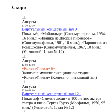
Скоро
11
Августа
11:30
-
12:30
Виртуальный концертный зал 0+
Показ м/ф «Мойдодыр» (Союзмультфильм, 1954,
16 мин.); «Ивашка из Дворца пионеров»
(Союзмультфильм, 1981, 10 мин.); «Паровозик из
Ромашкова» (Союзмультфильм, 1967, 10 мин.)
(Ульяновой, 1, зал № 12)
11
Августа
12:00
-
13:00
«КоневаФильм» 6+
Занятие в мультипликационной студии
«КоневаФильм» (Конева, 6, читальный зал)
11
Августа
17:00
-
18:00
Виртуальный концертный зал 12+
Показ х/ф «Смелые люди» к 100-летию актера
театра и кино Сергея Гурзо (Мосфильм, 1950, 95
мин.) (Ульяновой, 1, зал № 12)
11