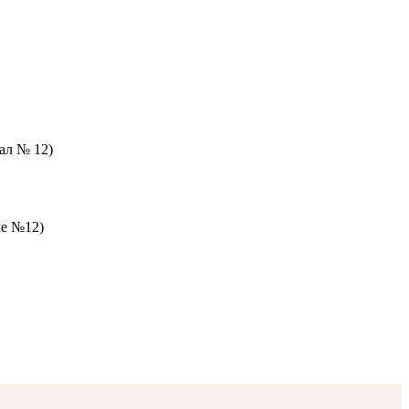
зал № 12)
ле №12)