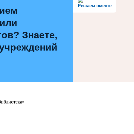
Решаем вместе
нием
 или
ов? Знаете,
 учреждений
библиотека»