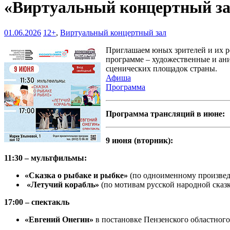
«Виртуальный концертный з
01.06.2026
12+
,
Виртуальный концертный зал
Приглашаем юных зрителей и их ро
программе – художественные и ан
сценических площадок страны.
Афиша
Программа
Программа трансляций в июне:
9 июня (вторник):
11:30 – мультфильмы:
«Сказка о рыбаке и рыбке»
(по одноименному произведе
«Летучий корабль»
(по мотивам русской народной сказки
17:00 – спектакль
«Евгений Онегин»
в постановке Пензенского областного 