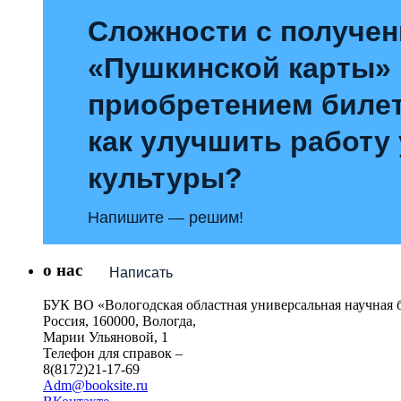
Сложности с получе
«Пушкинской карты»
приобретением билет
как улучшить работу
культуры?
Напишите — решим!
о нас
Написать
БУК ВО «Вологодская областная универсальная научная 
Россия, 160000, Вологда,
Марии Ульяновой, 1
Телефон для справок –
8(8172)21-17-69
Adm@booksite.ru