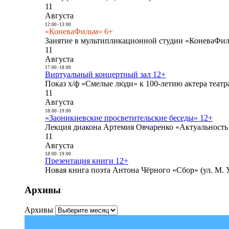
11
Августа
12:00
-
13:00
«КоневаФильм» 6+
Занятие в мультипликационной студии «КоневаФиль
11
Августа
17:00
-
18:00
Виртуальный концертный зал 12+
Показ х/ф «Смелые люди» к 100-летию актера театра
11
Августа
18:00
-
19:00
«Заоникиевские просветительские беседы» 12+
Лекция диакона Артемия Овчаренко «Актуальность 
11
Августа
18:00
-
19:00
Презентация книги 12+
Новая книга поэта Антона Чёрного «Сбор» (ул. М. У
Архивы
Архивы