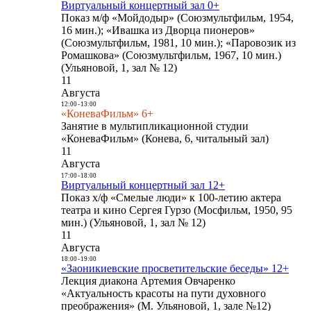
Виртуальный концертный зал 0+
Показ м/ф «Мойдодыр» (Союзмультфильм, 1954,
16 мин.); «Ивашка из Дворца пионеров»
(Союзмультфильм, 1981, 10 мин.); «Паровозик из
Ромашкова» (Союзмультфильм, 1967, 10 мин.)
(Ульяновой, 1, зал № 12)
11
Августа
12:00
-
13:00
«КоневаФильм» 6+
Занятие в мультипликационной студии
«КоневаФильм» (Конева, 6, читальный зал)
11
Августа
17:00
-
18:00
Виртуальный концертный зал 12+
Показ х/ф «Смелые люди» к 100-летию актера
театра и кино Сергея Гурзо (Мосфильм, 1950, 95
мин.) (Ульяновой, 1, зал № 12)
11
Августа
18:00
-
19:00
«Заоникиевские просветительские беседы» 12+
Лекция диакона Артемия Овчаренко
«Актуальность красоты на пути духовного
преображения» (М. Ульяновой, 1, зале №12)