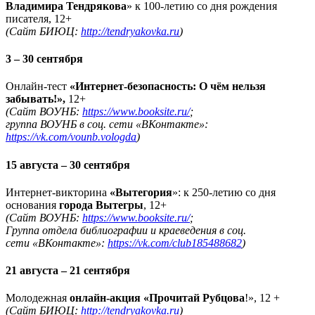
Владимира Тендрякова
» к 100-летию со дня рождения
писателя, 12+
(Сайт БИЮЦ:
http://tendryakovka.ru
)
3 – 30 сентября
Онлайн-тест
«Интернет-безопасность: О чём нельзя
забывать!»,
12+
(Сайт ВОУНБ:
https://www.booksite.ru/
;
группа ВОУНБ в соц. сети «ВКонтакте»:
https://vk.com/vounb.vologda
)
15 августа – 30 сентября
Интернет-викторина
«Вытегория
»: к 250-летию со дня
основания
города Вытегры
, 12+
(Сайт ВОУНБ:
https://www.booksite.ru/
;
Группа отдела библиографии и краеведения в соц.
сети «ВКонтакте»:
https://vk.com/club185488682
)
21 августа – 21 сентября
Молодежная
онлайн-акция «Прочитай Рубцова
!», 12 +
(Сайт БИЮЦ:
http://tendryakovka.ru
)