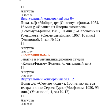
11
Августа
11:30
-
12:30
Виртуальный концертный зал 0+
Показ м/ф «Мойдодыр» (Союзмультфильм, 1954,
16 мин.); «Ивашка из Дворца пионеров»
(Союзмультфильм, 1981, 10 мин.); «Паровозик из
Ромашкова» (Союзмультфильм, 1967, 10 мин.)
(Ульяновой, 1, зал № 12)
11
Августа
12:00
-
13:00
«КоневаФильм» 6+
Занятие в мультипликационной студии
«КоневаФильм» (Конева, 6, читальный зал)
11
Августа
17:00
-
18:00
Виртуальный концертный зал 12+
Показ х/ф «Смелые люди» к 100-летию актера
театра и кино Сергея Гурзо (Мосфильм, 1950, 95
мин.) (Ульяновой, 1, зал № 12)
11
Августа
18:00
-
19:00