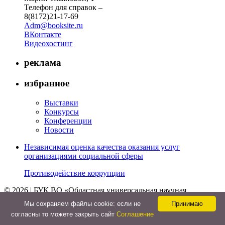
Телефон для справок –
8(8172)21-17-69
Adm@booksite.ru
ВКонтакте
Видеохостинг
реклама
избранное
Выставки
Конкурсы
Конференции
Новости
Независимая оценка качества оказания услуг
организациями социальной сферы
Противодействие коррупции
© 2026 | БУК ВО «Областная универсальная научная
библиотека»
Мы cохраняем файлы cookie: если не
Принимаю
↑
согласны то можете закрыть сайт
Соглашение