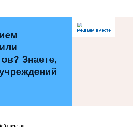
Решаем вместе
нием
 или
ов? Знаете,
 учреждений
библиотека»