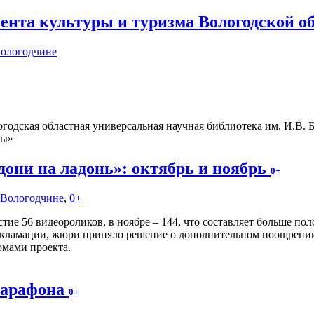
ента культуры и туризма Вологодской о
Вологодчине
одская областная универсальная научная библиотека им. И.В. 
ны»
они на ладонь»: октябрь и ноябрь
0+
а Вологодчине
,
0+
тие 56 видеороликов, в ноябре – 144, что составляет больше пол
декламации, жюри приняло решение о дополнительном поощрении
мами проекта.
марафона
0+