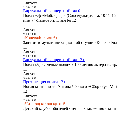
Августа
11:30
-
12:30
Виртуальный концертный зал 0+
Показ м/ф «Мойдодыр» (Союзмультфильм, 1954, 16 
мин.) (Ульяновой, 1, зал № 12)
11
Августа
12:00
-
13:00
«КоневаФильм» 6+
Занятие в мультипликационной студии «КоневаФиль
11
Августа
17:00
-
18:00
Виртуальный концертный зал 12+
Показ х/ф «Смелые люди» к 100-летию актера театра
11
Августа
18:00
-
19:00
Презентация книги 12+
Новая книга поэта Антона Чёрного «Сбор» (ул. М. У
12
Августа
12:00
-
13:00
«Читающая лошадка» 6+
Детский клуб любителей чтения. Знакомство с книг