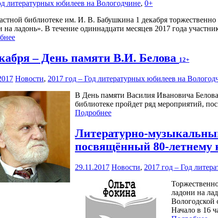
Год литературных юбилеев на Вологодчине
,
0+
астной библиотеке им. И. В. Бабушкина 1 декабря торжественн
и на ладонь». В течение одиннадцати месяцев 2017 года участн
бнее
екабря – День памяти В.И. Белова
12+
2017
Новости
,
2017 год – Год литературных юбилеев на Вологод
В День памяти Василия Ивановича Белова,
библиотеке пройдет ряд мероприятий, по
Подробнее
Литературно-музыкальный 
посвящённый 80-летнему
29.11.2017
Новости
,
2017 год – Год литер
Торжественно
ладони на лад
Вологодской 
Начало в 16 ч