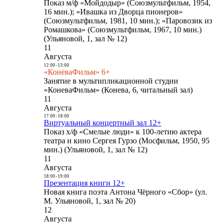
Показ м/ф «Мойдодыр» (Союзмультфильм, 1954,
16 мин.); «Ивашка из Дворца пионеров»
(Союзмультфильм, 1981, 10 мин.); «Паровозик из
Ромашкова» (Союзмультфильм, 1967, 10 мин.)
(Ульяновой, 1, зал № 12)
11
Августа
12:00
-
13:00
«КоневаФильм» 6+
Занятие в мультипликационной студии
«КоневаФильм» (Конева, 6, читальный зал)
11
Августа
17:00
-
18:00
Виртуальный концертный зал 12+
Показ х/ф «Смелые люди» к 100-летию актера
театра и кино Сергея Гурзо (Мосфильм, 1950, 95
мин.) (Ульяновой, 1, зал № 12)
11
Августа
18:00
-
19:00
Презентация книги 12+
Новая книга поэта Антона Чёрного «Сбор» (ул.
М. Ульяновой, 1, зал № 20)
12
Августа