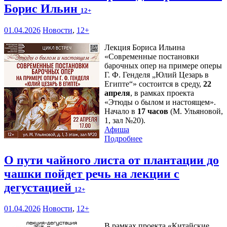
Борис Ильин
12+
01.04.2026
Новости
,
12+
Лекция Бориса Ильина
«Современные постановки
барочных опер на примере оперы
Г. Ф. Генделя „Юлий Цезарь в
Египте“» состоится в среду,
22
апреля
, в рамках проекта
«Этюды о былом и настоящем».
Начало в
17 часов
(М. Ульяновой,
1, зал №20).
Афиша
Подробнее
О пути чайного листа от плантации до
чашки пойдет речь на лекции с
дегустацией
12+
01.04.2026
Новости
,
12+
В рамках проекта «Китайские