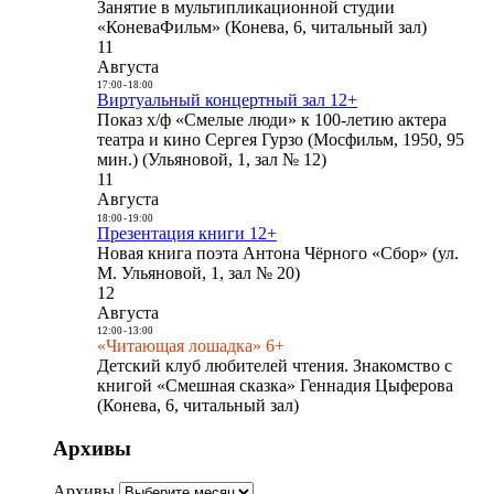
Занятие в мультипликационной студии
«КоневаФильм» (Конева, 6, читальный зал)
11
Августа
17:00
-
18:00
Виртуальный концертный зал 12+
Показ х/ф «Смелые люди» к 100-летию актера
театра и кино Сергея Гурзо (Мосфильм, 1950, 95
мин.) (Ульяновой, 1, зал № 12)
11
Августа
18:00
-
19:00
Презентация книги 12+
Новая книга поэта Антона Чёрного «Сбор» (ул.
М. Ульяновой, 1, зал № 20)
12
Августа
12:00
-
13:00
«Читающая лошадка» 6+
Детский клуб любителей чтения. Знакомство с
книгой «Смешная сказка» Геннадия Цыферова
(Конева, 6, читальный зал)
Архивы
Архивы