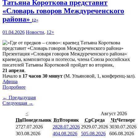
Татьяна Короткова представит
«Словарь говоров Междуреченского
района»
12+
01.04.2026
Новости
,
12+
Презентация «Словаря говоров Междуреченского района»
краеведа, композитора и поэтессы, члена Союза российских
писателей Татьяны Коротковой пройдет во вторник,
21 апреля
.
Начало в
17 часов 30 минут
(М. Ульяновой, 1, конференц-зал).
Афиша
Подробнее
← Предыдущая
Следующая →
<
Август 2026
Пн
Понедельник
Вт
Вторник
Ср
Среда
Чт
Четверг
27
27.07.2026
28
28.07.2026
29
29.07.2026
30
30.07.2026
3
03.08.2026
4
04.08.2026
5
05.08.2026
6
06.08.2026