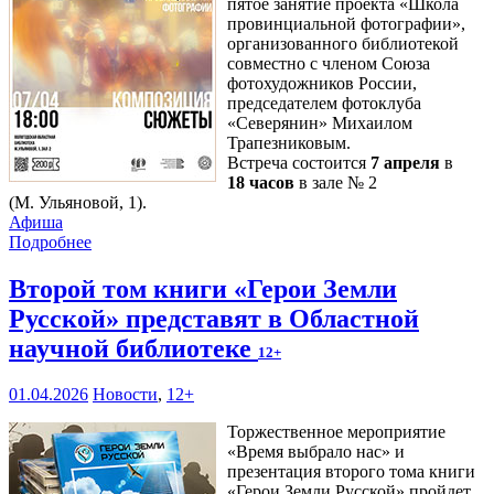
пятое занятие проекта «Школа
провинциальной фотографии»,
организованного библиотекой
совместно с членом Союза
фотохудожников России,
председателем фотоклуба
«Северянин» Михаилом
Трапезниковым.
Встреча состоится
7 апреля
в
18 часов
в зале № 2
(М. Ульяновой, 1).
Афиша
Подробнее
Второй том книги «Герои Земли
Русской» представят в Областной
научной библиотеке
12+
01.04.2026
Новости
,
12+
Торжественное мероприятие
«Время выбрало нас» и
презентация второго тома книги
«Герои Земли Русской» пройдет