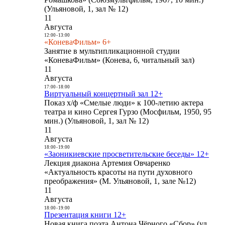
(Ульяновой, 1, зал № 12)
11
Августа
12:00
-
13:00
«КоневаФильм» 6+
Занятие в мультипликационной студии
«КоневаФильм» (Конева, 6, читальный зал)
11
Августа
17:00
-
18:00
Виртуальный концертный зал 12+
Показ х/ф «Смелые люди» к 100-летию актера
театра и кино Сергея Гурзо (Мосфильм, 1950, 95
мин.) (Ульяновой, 1, зал № 12)
11
Августа
18:00
-
19:00
«Заоникиевские просветительские беседы» 12+
Лекция диакона Артемия Овчаренко
«Актуальность красоты на пути духовного
преображения» (М. Ульяновой, 1, зале №12)
11
Августа
18:00
-
19:00
Презентация книги 12+
Новая книга поэта Антона Чёрного «Сбор» (ул.