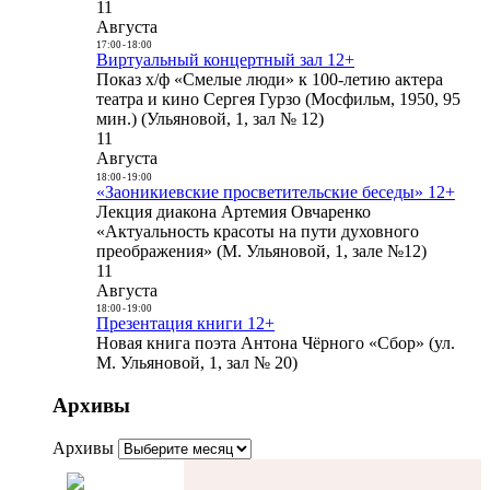
11
Августа
17:00
-
18:00
Виртуальный концертный зал 12+
Показ х/ф «Смелые люди» к 100-летию актера
театра и кино Сергея Гурзо (Мосфильм, 1950, 95
мин.) (Ульяновой, 1, зал № 12)
11
Августа
18:00
-
19:00
«Заоникиевские просветительские беседы» 12+
Лекция диакона Артемия Овчаренко
«Актуальность красоты на пути духовного
преображения» (М. Ульяновой, 1, зале №12)
11
Августа
18:00
-
19:00
Презентация книги 12+
Новая книга поэта Антона Чёрного «Сбор» (ул.
М. Ульяновой, 1, зал № 20)
Архивы
Архивы