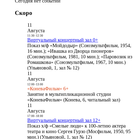
Сегодня нет событий
Скоро
11
Августа
11:30
-
12:30
Виртуальный концертный зал 0+
Показ м/ф «Мойдодыр» (Союзмультфильм, 1954,
16 мин.); «Ивашка из Дворца пионеров»
(Союзмультфильм, 1981, 10 мин.); «Паровозик из
Ромашкова» (Союзмультфильм, 1967, 10 мин.)
(Ульяновой, 1, зал № 12)
11
Августа
12:00
-
13:00
«КоневаФильм» 6+
Занятие в мультипликационной студии
«КоневаФильм» (Конева, 6, читальный зал)
11
Августа
17:00
-
18:00
Виртуальный концертный зал 12+
Показ х/ф «Смелые люди» к 100-летию актера
театра и кино Сергея Гурзо (Мосфильм, 1950, 95
мин.) (Ульяновой, 1, зал № 12)