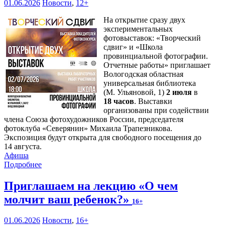
01.06.2026
Новости
,
12+
На открытие сразу двух
экспериментальных
фотовыставок: «Творческий
сдвиг» и «Школа
провинциальной фотографии.
Отчетные работы» приглашает
Вологодская областная
универсальная библиотека
(М. Ульяновой, 1)
2 июля
в
18 часов
. Выставки
организованы при содействии
члена Союза фотохудожников России, председателя
фотоклуба «Северянин» Михаила Трапезникова.
Экспозиция будут открыта для свободного посещения до
14 августа.
Афиша
Подробнее
Приглашаем на лекцию «О чем
молчит ваш ребенок?»
16+
01.06.2026
Новости
,
16+