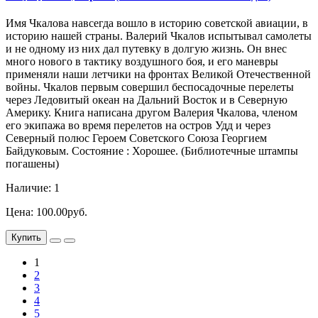
Имя Чкалова навсегда вошло в историю советской авиации, в
историю нашей страны. Валерий Чкалов испытывал самолеты
и не одному из них дал путевку в долгую жизнь. Он внес
много нового в тактику воздушного боя, и его маневры
применяли наши летчики на фронтах Великой Отечественной
войны. Чкалов первым совершил беспосадочные перелеты
через Ледовитый океан на Дальний Восток и в Северную
Америку. Книга написана другом Валерия Чкалова, членом
его экипажа во время перелетов на остров Удд и через
Северный полюс Героем Советского Союза Георгием
Байдуковым. Состояние : Хорошее. (Библиотечные штампы
погашены)
Наличие: 1
Цена: 100.00руб.
Купить
1
2
3
4
5