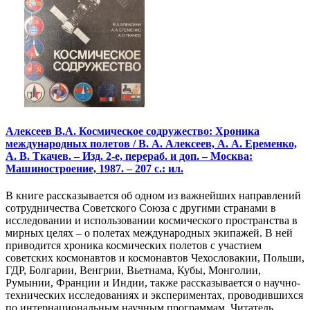
Алексеев В.А. Космическое содружество: Хроника
международных полетов / В. А. Алексеев, А. А. Еременко,
А. В. Ткачев. – Изд. 2-е, перераб. и доп. – Москва:
Машиностроение, 1987. – 207 с.: ил.
В книге рассказывается об одном из важнейших направлений
сотрудничества Советского Союза с другими странами в
исследовании и использовании космического пространства в
мирных целях – о полетах международных экипажей. В ней
приводится хроника космических полетов с участием
советских космонавтов и космонавтов Чехословакии, Польши,
ГДР, Болгарии, Венгрии, Вьетнама, Кубы, Монголии,
Румынии, Франции и Индии, также рассказывается о научно-
технических исследованиях и экспериментах, проводившихся
по интернациональным научным программам. Читатель