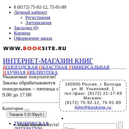
8 (8172) 75-92-12, 75-91-89
Личный кабинет
Регистрация
Авторизация
Закладки (0)
Корзина
Оформление заказа
ИНТЕРНЕТ-МАГАЗИН КНИГ
В
ОЛОГОДСКАЯ
О
БЛАСТНАЯ
У
НИВЕРСАЛЬНАЯ
Н
АУЧНАЯ
Б
ИБЛИОТЕКА
Уважаемые покупатели!
Заказы обрабатываются
160000 Россия, г. Вологда
понедельник – пятница с
ул. М. Ульяновой, 1
тел./факс: (8172) 21-17-69
9.00 до 17.00
Магазин:
(8172) 75-92-12, 75-91-89
Adm@booksite.ru
Категории
Товаров 0 (0.00руб.)
ТЕХНИЧЕСКАЯ
Ваша корзина пуста!
ЛИТЕРАТУРА