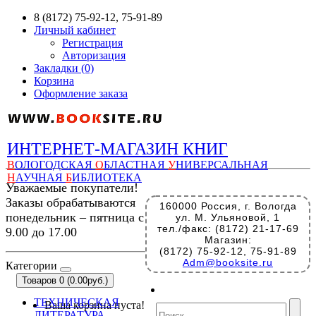
8 (8172) 75-92-12, 75-91-89
Личный кабинет
Регистрация
Авторизация
Закладки (0)
Корзина
Оформление заказа
ИНТЕРНЕТ-МАГАЗИН КНИГ
В
ОЛОГОДСКАЯ
О
БЛАСТНАЯ
У
НИВЕРСАЛЬНАЯ
Н
АУЧНАЯ
Б
ИБЛИОТЕКА
Уважаемые покупатели!
Заказы обрабатываются
160000 Россия, г. Вологда
понедельник – пятница с
ул. М. Ульяновой, 1
тел./факс: (8172) 21-17-69
9.00 до 17.00
Магазин:
(8172) 75-92-12, 75-91-89
Adm@booksite.ru
Категории
Товаров 0 (0.00руб.)
ТЕХНИЧЕСКАЯ
Ваша корзина пуста!
ЛИТЕРАТУРА