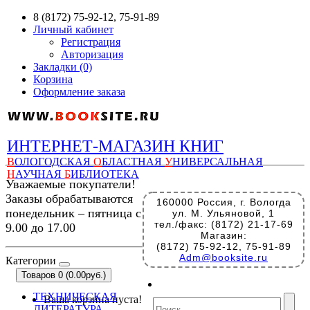
8 (8172) 75-92-12, 75-91-89
Личный кабинет
Регистрация
Авторизация
Закладки (0)
Корзина
Оформление заказа
ИНТЕРНЕТ-МАГАЗИН КНИГ
В
ОЛОГОДСКАЯ
О
БЛАСТНАЯ
У
НИВЕРСАЛЬНАЯ
Н
АУЧНАЯ
Б
ИБЛИОТЕКА
Уважаемые покупатели!
Заказы обрабатываются
160000 Россия, г. Вологда
понедельник – пятница с
ул. М. Ульяновой, 1
тел./факс: (8172) 21-17-69
9.00 до 17.00
Магазин:
(8172) 75-92-12, 75-91-89
Adm@booksite.ru
Категории
Товаров 0 (0.00руб.)
ТЕХНИЧЕСКАЯ
Ваша корзина пуста!
ЛИТЕРАТУРА