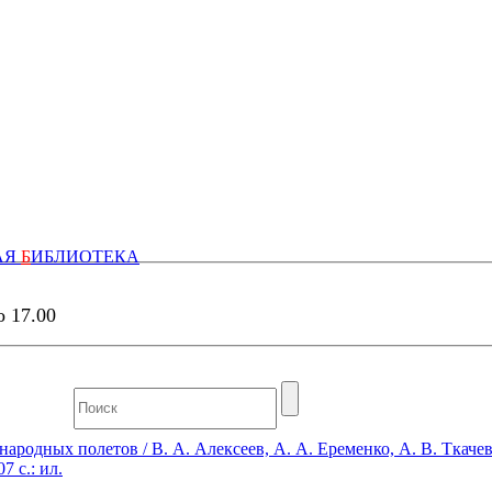
АЯ
Б
ИБЛИОТЕКА
о 17.00
родных полетов / В. А. Алексеев, А. А. Еременко, А. В. Ткачев.
7 с.: ил.