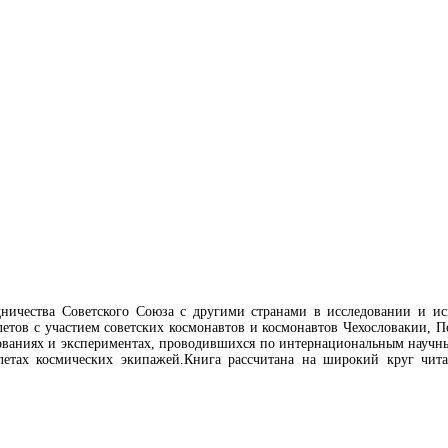
ничества Советского Союза с другими странами в исследовании и ис
етов с участием советских космонавтов и космонавтов Чехословакии, П
ованиях и экспериментах, проводившихся по интернациональным научны
летах космических экипажей.Книга рассчитана на широкий круг чита