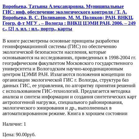
Воробьева, Татьяна Александровна. Муниципальные
ГИС: инф. обеспечение экологического контроля / Т. А.
Воробьева, В. С. Поливанов, М. М. Поляков; РАН, ВНКЦ,
Геогр. ф-т МГУ . – Вологда : ВНКЦ ЦЭМИ РАН, 2006. – 249
с., [2] л. ил. : ил., портр., карты
В книге рассмотрены основные принципы разработки
геоинформационной системы (ГИС) по обеспечению
экологической безопасности населения, которые
основываются на исследованиях, приведенных в 1998-2004 гг.
географическим факультетом Московского государственного
университета и Вологодским научно-координационным
центром ЦЭМИ РАН. Излагаются положения концепции по
организации экологической ГИС г. Вологды, структура баз
данных ГИС, ее управления, по алгоритму принятия решений
с использованием ГИС-технологий. Предлагается методика
анализа и синтеза информации и создания синтетических карт
антропогенной нагрузки, специального районирования,
экологического зонирования и др., выполненных в
автоматизированном режиме. Книга в хорошем состоянии
Наличие: 1
Цена: 90.00руб.