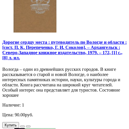
Дорогие сердцу места : путеводитель по Вологде и области :
[сост. П. К. Перепеченко, Г. И. Соколов]. – Архангельск :
Северо-Западное книжное издательство, 1979. – 172, [1] с.,
[8] л. ил.
Вологда – один из древнейших русских городов. В книге
рассказывается о старой и новой Вологде, о наиболее
интересных памятниках истории, науки, культуры города и
области. Книга рассчитана на широкий круг читателей.
Особый интерес она представляет для туристов. Состояние
хорошее
Наличие: 1
Цена: 90.00руб.
Купить