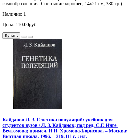
самообразования. Состояние хорошее, 14х21 см, 380 гр.)
Наличие: 1
Цена: 110.00руб.
Купить
Кайданов Л. З. Генетика популяций: учебник для
студентов вузов / Л. З. Кайданов; под ред. С.Г. Инге-
Вечтомова; примеч. Н.Н. Хромова-Борисова. – Москва:
Высшая школа, 1996. – 319, [1] с. : ил.