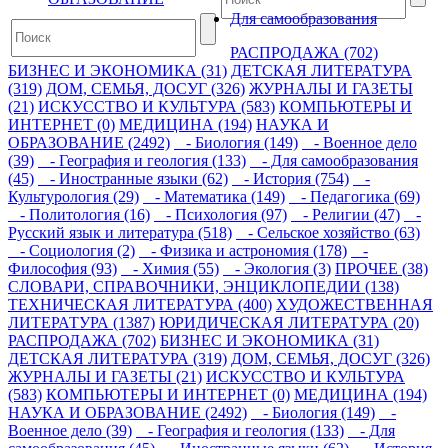
Для самообразования
РАСПРОДАЖА (702)
БИЗНЕС И ЭКОНОМИКА (31)
ДЕТСКАЯ ЛИТЕРАТУРА
(319)
ДОМ, СЕМЬЯ, ДОСУГ (326)
ЖУРНАЛЫ И ГАЗЕТЫ
(21)
ИСКУССТВО И КУЛЬТУРА (583)
КОМПЬЮТЕРЫ И
ИНТЕРНЕТ (0)
МЕДИЦИНА (194)
НАУКА И
ОБРАЗОВАНИЕ (2492)
- Биология (149)
- Военное дело
(39)
- География и геология (133)
- Для самообразования
(45)
- Иностранные языки (62)
- История (754)
-
Культурология (29)
- Математика (149)
- Педагогика (69)
- Политология (16)
- Психология (97)
- Религии (47)
-
Русский язык и литература (518)
- Сельское хозяйство (63)
- Социология (2)
- Физика и астрономия (178)
-
Философия (93)
- Химия (55)
- Экология (3)
ПРОЧЕЕ (38)
СЛОВАРИ, СПРАВОЧНИКИ, ЭНЦИКЛОПЕДИИ (138)
ТЕХНИЧЕСКАЯ ЛИТЕРАТУРА (400)
ХУДОЖЕСТВЕННАЯ
ЛИТЕРАТУРА (1387)
ЮРИДИЧЕСКАЯ ЛИТЕРАТУРА (20)
РАСПРОДАЖА (702)
БИЗНЕС И ЭКОНОМИКА (31)
ДЕТСКАЯ ЛИТЕРАТУРА (319)
ДОМ, СЕМЬЯ, ДОСУГ (326)
ЖУРНАЛЫ И ГАЗЕТЫ (21)
ИСКУССТВО И КУЛЬТУРА
(583)
КОМПЬЮТЕРЫ И ИНТЕРНЕТ (0)
МЕДИЦИНА (194)
НАУКА И ОБРАЗОВАНИЕ (2492)
- Биология (149)
-
Военное дело (39)
- География и геология (133)
- Для