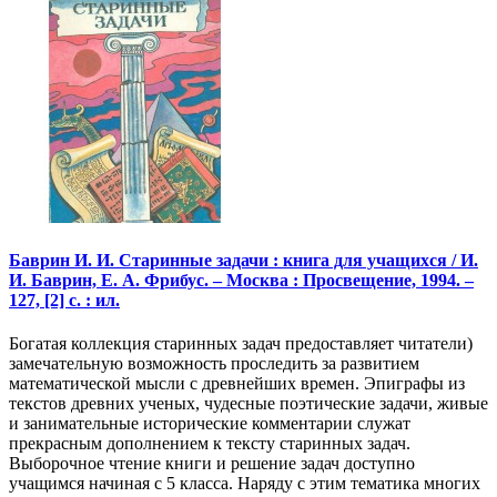
Баврин И. И. Старинные задачи : книга для учащихся / И.
И. Баврин, Е. А. Фрибус. – Москва : Просвещение, 1994. –
127, [2] с. : ил.
Богатая коллекция старинных задач предоставляет читатели)
замечательную возможность проследить за развитием
математической мысли с древнейших времен. Эпиграфы из
текстов древних ученых, чудесные поэтические задачи, живые
и занимательные исторические комментарии служат
прекрасным дополнением к тексту старинных задач.
Выборочное чтение книги и решение задач доступно
учащимся начиная с 5 класса. Наряду с этим тематика многих