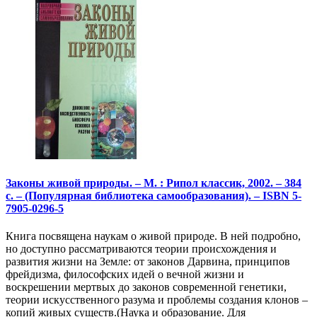
Законы живой природы. – М. : Рипол классик, 2002. – 384
с. – (Популярная библиотека самообразования). – ISBN 5-
7905-0296-5
Книга посвящена наукам о живой природе. В ней подробно,
но доступно рассматриваются теории происхождения и
развития жизни на Земле: от законов Дарвина, принципов
фрейдизма, философских идей о вечной жизни и
воскрешении мертвых до законов современной генетики,
теории искусственного разума и проблемы создания клонов –
копий живых существ.(Наука и образование. Для