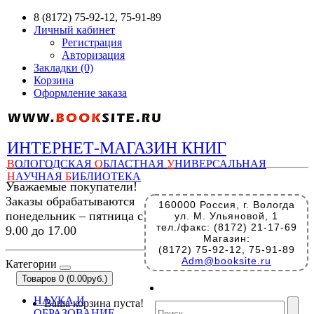
8 (8172) 75-92-12, 75-91-89
Личный кабинет
Регистрация
Авторизация
Закладки (0)
Корзина
Оформление заказа
ИНТЕРНЕТ-МАГАЗИН КНИГ
В
ОЛОГОДСКАЯ
О
БЛАСТНАЯ
У
НИВЕРСАЛЬНАЯ
Н
АУЧНАЯ
Б
ИБЛИОТЕКА
Уважаемые покупатели!
Заказы обрабатываются
160000 Россия, г. Вологда
понедельник – пятница с
ул. М. Ульяновой, 1
тел./факс: (8172) 21-17-69
9.00 до 17.00
Магазин:
(8172) 75-92-12, 75-91-89
Adm@booksite.ru
Категории
Товаров 0 (0.00руб.)
НАУКА И
Ваша корзина пуста!
ОБРАЗОВАНИЕ