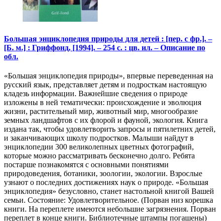
Большая энциклопедия природы для детей : [пер. с фр.]. –
[Б. м.] : Гриффонд, [1994]. – 254 с. : цв. ил. – Описание по
обл.
«Большая энциклопедия природы», впервые переведенная на
русский язык, представляет детям и подросткам настоящую
кладезь информации. Важнейшие сведения о природе
изложены в ней тематически: происхождение и эволюция
жизни, растительный мир, животный мир, многообразие
земных ландшафтов с их флорой и фауной, экология. Книга
издана так, чтобы удовлетворить запросы и пятилетних детей,
и заканчивающих школу подростков. Малыши найдут в
энциклопедии 300 великолепных цветных фотографий,
которые можно рассматривать бесконечно долго. Ребята
постарше познакомятся с основными понятиями
природоведения, ботаники, зоологии, экологии. Взрослые
узнают о последних достижениях наук о природе. «Большая
энциклопедия» безусловно, станет настольной книгой Вашей
семьи. Состояние: Удовлетворительное. (Порван низ корешка
книги. На переплете имеются небольшие загрязнения. Порван
переплет в конце книги. Библиотечные штампы погашены)