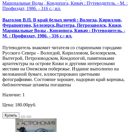
Выголов В.П. В край белых ночей : Вологда, Кириллов,
Ферапонтово, Белозерск,Вытегра, Петрозаводск, Кижи,
Марциальные Воды , Кондопога, Кивач : Путеводитель. -
М. : Профиздат, 1986. - 316 с.; ил.
Путеводитель знакомит читателя со старинными городами
Русского Севера – Вологдой, Кирилловом, Белозерском,
Вытегрой, Петрозоводском, Кондопогой, памятниками
архитектуры на острове Кижи и другими интересными
местами на Онежском побережье. Издание выполнено на
мелованной бумаге, иллюстрировано цветными
фотографиями. Состояние хорошее, надорван край корешка,
библиотечные штампы погашены
Наличие: 1
Цена: 180.00руб.
Купить